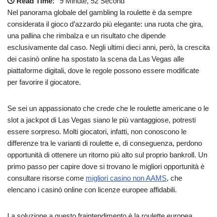
Read Time:
9 Minute, 52 Second
Nel panorama globale del gambling la roulette è da sempre
considerata il gioco d’azzardo più elegante: una ruota che gira,
una pallina che rimbalza e un risultato che dipende
esclusivamente dal caso. Negli ultimi dieci anni, però, la crescita
dei casinò online ha spostato la scena da Las Vegas alle
piattaforme digitali, dove le regole possono essere modificate
per favorire il giocatore.
Se sei un appassionato che crede che le roulette americane o le
slot a jackpot di Las Vegas siano le più vantaggiose, potresti
essere sorpreso. Molti giocatori, infatti, non conoscono le
differenze tra le varianti di roulette e, di conseguenza, perdono
opportunità di ottenere un ritorno più alto sul proprio bankroll. Un
primo passo per capire dove si trovano le migliori opportunità è
consultare risorse come
migliori casino non AAMS
, che
elencano i casinò online con licenze europee affidabili.
La soluzione a questo fraintendimento è la roulette europea