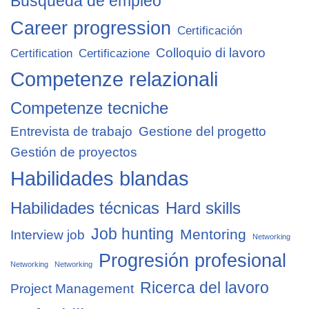
Búsqueda de empleo
Career progression
Certificación
Colloquio di lavoro
Certification
Certificazione
Competenze relazionali
Competenze tecniche
Entrevista de trabajo
Gestione del progetto
Gestión de proyectos
Habilidades blandas
Habilidades técnicas
Hard skills
Job hunting
Mentoring
Interview job
Networking
Progresión profesional
Networking
Networking
Ricerca del lavoro
Project Management