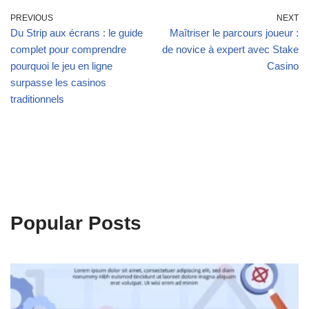
PREVIOUS
NEXT
Du Strip aux écrans : le guide
Maîtriser le parcours joueur :
complet pour comprendre
de novice à expert avec Stake
pourquoi le jeu en ligne
Casino
surpasse les casinos
traditionnels
Popular Posts