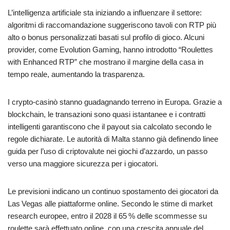
L’intelligenza artificiale sta iniziando a influenzare il settore:
algoritmi di raccomandazione suggeriscono tavoli con RTP più
alto o bonus personalizzati basati sul profilo di gioco. Alcuni
provider, come Evolution Gaming, hanno introdotto “Roulettes
with Enhanced RTP” che mostrano il margine della casa in
tempo reale, aumentando la trasparenza.
I crypto‑casinò stanno guadagnando terreno in Europa. Grazie a
blockchain, le transazioni sono quasi istantanee e i contratti
intelligenti garantiscono che il payout sia calcolato secondo le
regole dichiarate. Le autorità di Malta stanno già definendo linee
guida per l’uso di criptovalute nei giochi d’azzardo, un passo
verso una maggiore sicurezza per i giocatori.
Le previsioni indicano un continuo spostamento dei giocatori da
Las Vegas alle piattaforme online. Secondo le stime di market
research europee, entro il 2028 il 65 % delle scommesse su
roulette sarà effettuato online, con una crescita annuale del