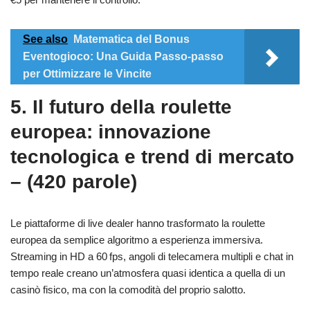
See also
Matematica del Bonus
Eventogioco: Una Guida Passo-passo
per Ottimizzare le Vincite
5. Il futuro della roulette
europea: innovazione
tecnologica e trend di mercato
– (420 parole)
Le piattaforme di live dealer hanno trasformato la roulette
europea da semplice algoritmo a esperienza immersiva.
Streaming in HD a 60 fps, angoli di telecamera multipli e chat in
tempo reale creano un’atmosfera quasi identica a quella di un
casinò fisico, ma con la comodità del proprio salotto.