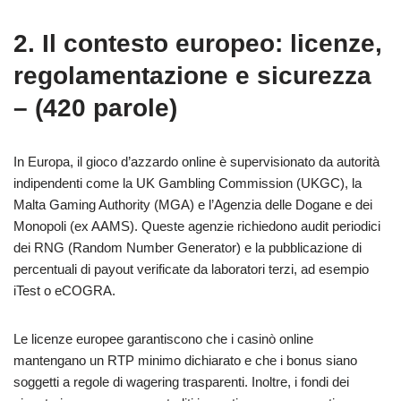
2. Il contesto europeo: licenze,
regolamentazione e sicurezza
– (420 parole)
In Europa, il gioco d’azzardo online è supervisionato da autorità
indipendenti come la UK Gambling Commission (UKGC), la
Malta Gaming Authority (MGA) e l’Agenzia delle Dogane e dei
Monopoli (ex AAMS). Queste agenzie richiedono audit periodici
dei RNG (Random Number Generator) e la pubblicazione di
percentuali di payout verificate da laboratori terzi, ad esempio
iTest o eCOGRA.
Le licenze europee garantiscono che i casinò online
mantengano un RTP minimo dichiarato e che i bonus siano
soggetti a regole di wagering trasparenti. Inoltre, i fondi dei