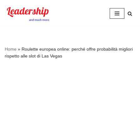
Skip
to
content
Home
»
Roulette europea online: perché offre probabilità migliori
rispetto alle slot di Las Vegas