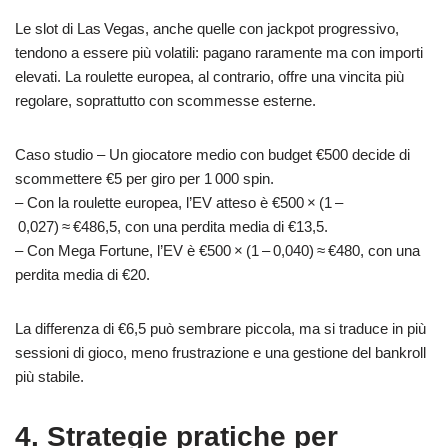
Le slot di Las Vegas, anche quelle con jackpot progressivo,
tendono a essere più volatili: pagano raramente ma con importi
elevati. La roulette europea, al contrario, offre una vincita più
regolare, soprattutto con scommesse esterne.
Caso studio – Un giocatore medio con budget €500 decide di
scommettere €5 per giro per 1 000 spin.
– Con la roulette europea, l’EV atteso è €500 × (1 –
0,027) ≈ €486,5, con una perdita media di €13,5.
– Con Mega Fortune, l’EV è €500 × (1 – 0,040) ≈ €480, con una
perdita media di €20.
La differenza di €6,5 può sembrare piccola, ma si traduce in più
sessioni di gioco, meno frustrazione e una gestione del bankroll
più stabile.
4. Strategie pratiche per