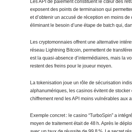
Les API de paiement constituent le cœur des retr
exposent des points de terminaison qui permette
et d’obtenir un accusé de réception en moins de
éliminant le besoin d’une étape de batch qui, da
Les cryptomonnaies offrent une alternative intér
réseau Lightning Bitcoin, permettent de transfér
est la quasi‑absence d’intermédiaires, mais la vo
restent des freins pour le joueur moyen.
La tokenisation joue un rôle de sécurisation ind
alphanumériques, les casinos évitent de stocke
chiffrement rend les API moins vulnérables aux a
Exemple concret : le casino “TurboSpin” a intégré 
moyen de traitement était de 48 h. Après le déplo
avec un taux de réussite de 99,8 %. Le secret ré