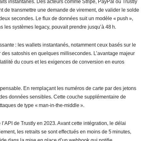
aits instantanés. Des acteurs comme Stripe, PayPal ou Trustly
nt de transmettre une demande de virement, de valider le solde
 deux secondes. Le flux de données suit un modèle « push »,
ns les systèmes legacy, pouvait prendre jusqu’à 48 h.
essante : les wallets instantanés, notamment ceux basés sur le
er des satoshis en quelques millisecondes. L’avantage majeur
latilité du cours et les exigences de conversion en euros
ispensable. En remplaçant les numéros de carte par des jetons
r des données sensibles. Cette couche supplémentaire de
ttaques de type « man‑in‑the‑middle ».
l’API de Trustly en 2023. Avant cette intégration, le délai
iement, les retraits se sont effectués en moins de 5 minutes,
side dans la mise en place d’un webhook qui notifie