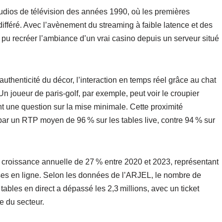
tudios de télévision des années 1990, où les premières
différé. Avec l’avènement du streaming à faible latence et des
 pu recréer l’ambiance d’un vrai casino depuis un serveur situé
’authenticité du décor, l’interaction en temps réel grâce au chat
Un joueur de paris‑golf, par exemple, peut voir le croupier
nt une question sur la mise minimale. Cette proximité
 par un RTP moyen de 96 % sur les tables live, contre 94 % sur
 croissance annuelle de 27 % entre 2020 et 2023, représentant
ses en ligne. Selon les données de l’ARJEL, le nombre de
tables en direct a dépassé les 2,3 millions, avec un ticket
e du secteur.