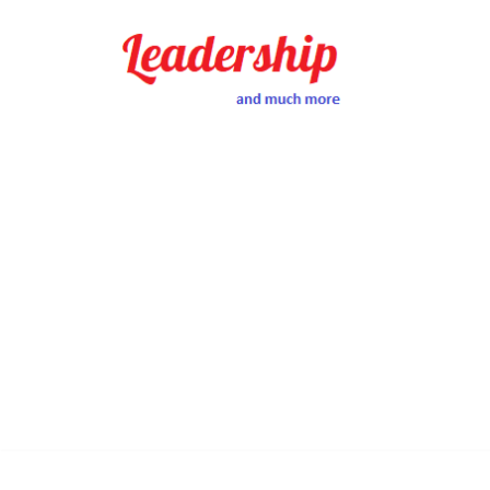
Skip
to
content