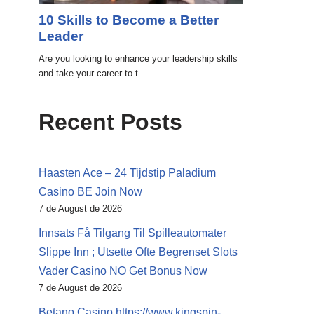
Recent Posts
Haasten Ace – 24 Tijdstip Paladium
Casino BE Join Now
7 de August de 2026
Innsats Få Tilgang Til Spilleautomater
Slippe Inn ; Utsette Ofte Begrenset Slots
Vader Casino NO Get Bonus Now
7 de August de 2026
Betano Casino https://www.kingspin-