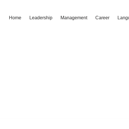
Home
Leadership
Management
Career
Lang