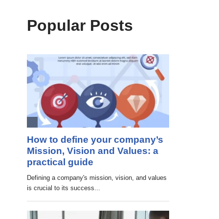
Popular Posts