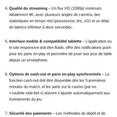
Qualité du streaming
– Un flux HD (1080p) minimum,
idéalement 4K, avec plusieurs angles de caméra, des
statistiques en temps réel (possession, tirs, xG) et un délai
de latence inférieur à deux secondes.
Interface mobile & compatibilité tablette
– L’application ou
le site responsive doit être fluide, offrir des notifications push
pour les paris en‑play et permettre de jouer aux jeux de table
depuis un smartphone.
Options de cash‑out et paris en‑play synchronisés
– La
fonction cash‑out doit être disponible dès les 5 premières
minutes du match, et les paris sur le casino (par ex.
« roulette side‑bet ») doivent s’ajuster automatiquement aux
événements du jeu.
Sécurité des paiements
– Les méthodes de dépôt et de