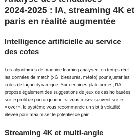
2024‑2025 : IA, streaming 4K et
paris en réalité augmentée
Intelligence artificielle au service
des cotes
Les algorithmes de machine learning analysent en temps réel
les données de match (xG, blessures, météo) pour ajuster les
cotes de façon dynamique. Sur certaines plateformes, l’IA
propose également des suggestions de jeux de casino basées
sur le profil de pari du joueur : si vous misez souvent sur le
« over », le système vous recommande un slot à volatilité
élevée pour maximiser le potentiel de gain.
Streaming 4K et multi‑angle