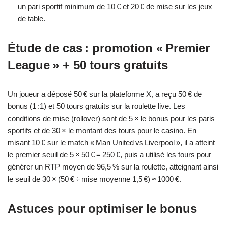
un pari sportif minimum de 10 € et 20 € de mise sur les jeux
de table.
Étude de cas : promotion « Premier
League » + 50 tours gratuits
Un joueur a déposé 50 € sur la plateforme X, a reçu 50 € de
bonus (1 :1) et 50 tours gratuits sur la roulette live. Les
conditions de mise (rollover) sont de 5 × le bonus pour les paris
sportifs et de 30 × le montant des tours pour le casino. En
misant 10 € sur le match « Man United vs Liverpool », il a atteint
le premier seuil de 5 × 50 € = 250 €, puis a utilisé les tours pour
générer un RTP moyen de 96,5 % sur la roulette, atteignant ainsi
le seuil de 30 × (50 € ÷ mise moyenne 1,5 €) ≈ 1000 €.
Astuces pour optimiser le bonus