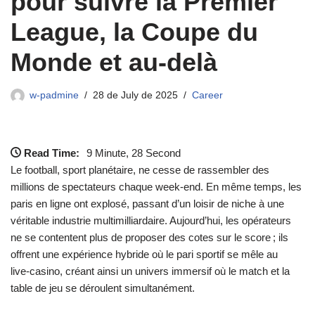
pour suivre la Premier
League, la Coupe du
Monde et au‑delà
w-padmine
28 de July de 2025
Career
Read Time:
9 Minute, 28 Second
Le football, sport planétaire, ne cesse de rassembler des
millions de spectateurs chaque week‑end. En même temps, les
paris en ligne ont explosé, passant d’un loisir de niche à une
véritable industrie multimilliardaire. Aujourd’hui, les opérateurs
ne se contentent plus de proposer des cotes sur le score ; ils
offrent une expérience hybride où le pari sportif se mêle au
live‑casino, créant ainsi un univers immersif où le match et la
table de jeu se déroulent simultanément.