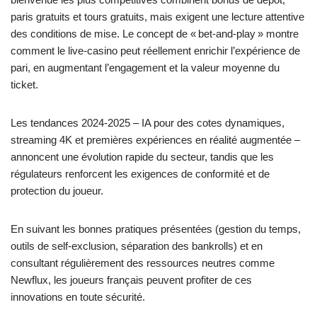
paris gratuits et tours gratuits, mais exigent une lecture attentive
des conditions de mise. Le concept de « bet‑and‑play » montre
comment le live‑casino peut réellement enrichir l’expérience de
pari, en augmentant l’engagement et la valeur moyenne du
ticket.
Les tendances 2024‑2025 – IA pour des cotes dynamiques,
streaming 4K et premières expériences en réalité augmentée –
annoncent une évolution rapide du secteur, tandis que les
régulateurs renforcent les exigences de conformité et de
protection du joueur.
En suivant les bonnes pratiques présentées (gestion du temps,
outils de self‑exclusion, séparation des bankrolls) et en
consultant régulièrement des ressources neutres comme
Newflux, les joueurs français peuvent profiter de ces
innovations en toute sécurité.