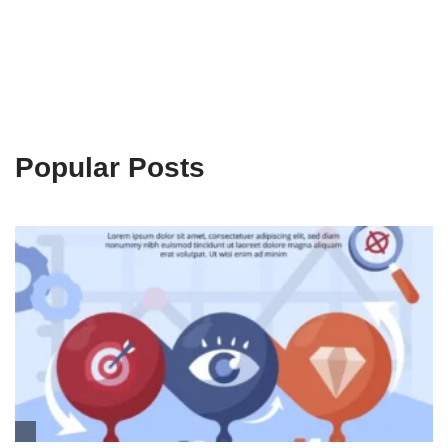
Popular Posts