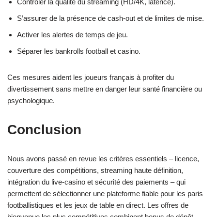
Contrôler la qualité du streaming (HD/4K, latence).
S’assurer de la présence de cash‑out et de limites de mise.
Activer les alertes de temps de jeu.
Séparer les bankrolls football et casino.
Ces mesures aident les joueurs français à profiter du
divertissement sans mettre en danger leur santé financière ou
psychologique.
Conclusion
Nous avons passé en revue les critères essentiels – licence,
couverture des compétitions, streaming haute définition,
intégration du live‑casino et sécurité des paiements – qui
permettent de sélectionner une plateforme fiable pour les paris
footballistiques et les jeux de table en direct. Les offres de
bienvenue les plus compétitives combinent bonus de dépôt,