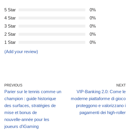
5 Star
0%
4 Star
0%
3 Star
0%
2 Star
0%
1 Star
0%
(Add your review)
PREVIOUS
NEXT
Parier sur le tennis comme un
VIP‑Banking 2.0: Come le
champion : guide historique
moderne piattaforme di gioco
des surfaces, stratégies de
proteggono e valorizzano i
mise et bonus de
pagamenti dei high‑roller
nouvelle‑année pour les
joueurs d’iGaming