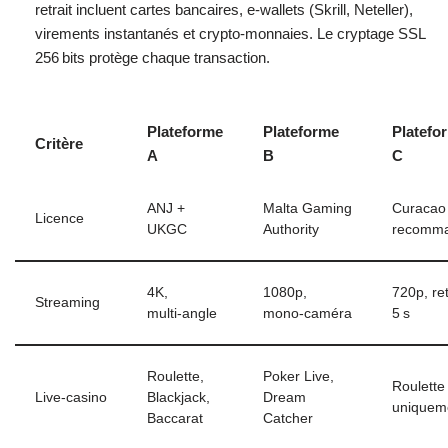
retrait incluent cartes bancaires, e‑wallets (Skrill, Neteller),
virements instantanés et crypto‑monnaies. Le cryptage SSL
256 bits protège chaque transaction.
Plateforme
Plateforme
Platefo
Critère
A
B
C
ANJ +
Malta Gaming
Curacao
Licence
UKGC
Authority
recomm
4K,
1080p,
720p, re
Streaming
multi‑angle
mono‑caméra
5 s
Roulette,
Poker Live,
Roulette
Live‑casino
Blackjack,
Dream
uniquem
Baccarat
Catcher