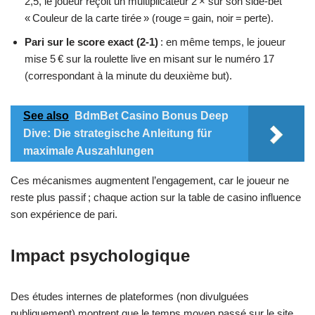
2,5, le joueur reçoit un multiplicateur 2 × sur son side‑bet
« Couleur de la carte tirée » (rouge = gain, noir = perte).
Pari sur le score exact (2‑1)
: en même temps, le joueur
mise 5 € sur la roulette live en misant sur le numéro 17
(correspondant à la minute du deuxième but).
See also
BdmBet Casino Bonus Deep
Dive: Die strategische Anleitung für
maximale Auszahlungen
Ces mécanismes augmentent l’engagement, car le joueur ne
reste plus passif ; chaque action sur la table de casino influence
son expérience de pari.
Impact psychologique
Des études internes de plateformes (non divulguées
publiquement) montrent que le temps moyen passé sur le site