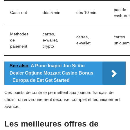
pas de
Cash‑out
dès 5 min
dès 10 min
cash‑out
Méthodes
cartes,
cartes,
cartes
de
e‑wallet,
e‑wallet
uniquem
paiement
crypto
See also
A Pune Înapoi Joc Și Viu
Dealer Opțiune Mozzart Casino Bonus
◦ Europa de Est Get Started
Ces points de contrôle permettent aux joueurs français de
choisir un environnement sécurisé, complet et techniquement
avancé.
Les meilleures offres de