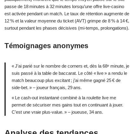
passe de 18 minutes à 32 minutes lorsqu’une offre live‑casino
est activée pendant un match. Le taux de rétention augmente de
12 % et la valeur moyenne du ticket (AVT) grimpe de 8 % à 14 €,
surtout pendant les phases décisives (mi‑temps, prolongations).
Témoignages anonymes
« J’ai parié sur le nombre de corners et, dès la 68ᵉ minute, je
suis passé à la table de baccarat. Le côté « live » a rendu le
match beaucoup plus excitant ; j’ai même gagné 25 € de
side‑bet. » – joueur français, 29 ans.
« Le cash‑out instantané combiné à la roulette live me
permet de sécuriser mes gains tout en continuant à jouer.
C’est une vraie plus‑value. » – joueuse, 34 ans.
Analyse des tendances