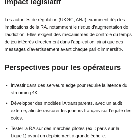
Impact législatif
Les autorités de régulation (UKGC, ANJ) examinent déjà les
implications de la RA, notamment le risque d’augmentation de
l’addiction. Elles exigent des mécanismes de contrôle du temps
de jeu intégrés directement dans l’application, ainsi que des
messages d’avertissement avant chaque pari « immersif ».
Perspectives pour les opérateurs
Investir dans des serveurs edge pour réduire la latence du
streaming 4K.
Développer des modèles IA transparents, avec un audit
externe, afin de rassurer les joueurs français sur l’équité des
cotes.
Tester la RA sur des marchés pilotes (ex. : paris sur la
Ligue 1) avant un déploiement à grande échelle.