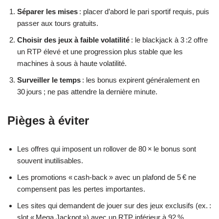
Séparer les mises
: placer d’abord le pari sportif requis, puis
passer aux tours gratuits.
Choisir des jeux à faible volatilité
: le blackjack à 3 :2 offre
un RTP élevé et une progression plus stable que les
machines à sous à haute volatilité.
Surveiller le temps
: les bonus expirent généralement en
30 jours ; ne pas attendre la dernière minute.
Pièges à éviter
Les offres qui imposent un rollover de 80 × le bonus sont
souvent inutilisables.
Les promotions « cash‑back » avec un plafond de 5 € ne
compensent pas les pertes importantes.
Les sites qui demandent de jouer sur des jeux exclusifs (ex. :
slot « Mega Jackpot ») avec un RTP inférieur à 92 %