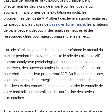
cascade de réponses psychologiques qui influencent
directement les décisions de mise. Pour les joueurs qui
souhaitent transformer cette excitation en profit, les
programmes de fidélité VIP offrent des leviers supplémentaires.
En parcourant les pages de
casino en ligne france
, les amateurs
de paris peuvent découvrir des analyses neutres et des
ressources utiles pour mieux comprendre les enjeux.
L’article s’articule autour de cinq parties : d’abord le mental du
parieur pendant les playoffs, ensuite le rôle des niveaux VIP
comme catalyseur psychologique, puis des stratégies de mise
concrètes, des success stories inspirantes et enfin un guide
pour choisir le meilleur programme VIP. Au fil de ces sections,
vous obtiendrez des stratégies testées, des études de cas
détaillées et des conseils pratiques pour garder le contrôle de
votre bankroll tout en profitant de l’adrénaline des séries
éliminatoires.