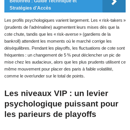
Betonred : Guide Technique et
Stratégies d'Accès
Les profils psychologiques varient largement. Les « risk‑takers »
(prudents de l’adrénaline) augmentent leurs mises dès que la
cote chute, tandis que les « risk‑averse » (gardiens de la
bankroll) attendent les moments où le marché corrige les
déséquilibres. Pendant les playoffs, les fluctuations de cote sont
fréquentes : un changement de 5 % peut déclencher un pic de
mise chez les audacieux, alors que les plus prudents utilisent ce
même mouvement pour placer des paris à faible volatilité,
comme le over/under sur le total de points.
Les niveaux VIP : un levier
psychologique puissant pour
les parieurs de playoffs