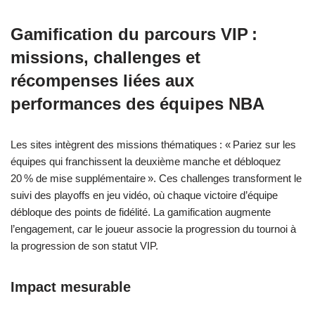
Gamification du parcours VIP :
missions, challenges et
récompenses liées aux
performances des équipes NBA
Les sites intègrent des missions thématiques : « Pariez sur les
équipes qui franchissent la deuxième manche et débloquez
20 % de mise supplémentaire ». Ces challenges transforment le
suivi des playoffs en jeu vidéo, où chaque victoire d’équipe
débloque des points de fidélité. La gamification augmente
l’engagement, car le joueur associe la progression du tournoi à
la progression de son statut VIP.
Impact mesurable