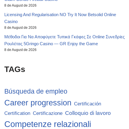
8 de August de 2026
Licensing And Regularisation NO Try It Now Betsolid Online
Casino
8 de August de 2026
Μέθοδοι Για Να Αποφύγετε Τυπικά Γκάφες Σε Online Συνεδρίες
Ρουλέτας 5Gringo Casino — GR Enjoy the Game
8 de August de 2026
TAGs
Búsqueda de empleo
Career progression
Certificación
Colloquio di lavoro
Certification
Certificazione
Competenze relazionali