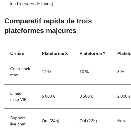
les blocages de fonds).
Comparatif rapide de trois
plateformes majeures
Critère
Plateforme X
Plateforme Y
Platef
Cash‑back
12 %
10 %
8 %
max
Limite
5 000 €
3 500 €
2 000 €
mise VIP
Support
Oui (24h)
Oui (12h)
Non
live chat