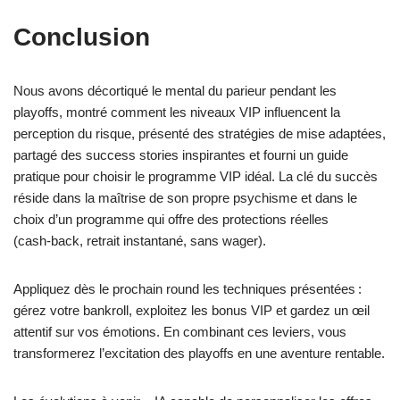
Conclusion
Nous avons décortiqué le mental du parieur pendant les
playoffs, montré comment les niveaux VIP influencent la
perception du risque, présenté des stratégies de mise adaptées,
partagé des success stories inspirantes et fourni un guide
pratique pour choisir le programme VIP idéal. La clé du succès
réside dans la maîtrise de son propre psychisme et dans le
choix d’un programme qui offre des protections réelles
(cash‑back, retrait instantané, sans wager).
Appliquez dès le prochain round les techniques présentées :
gérez votre bankroll, exploitez les bonus VIP et gardez un œil
attentif sur vos émotions. En combinant ces leviers, vous
transformerez l’excitation des playoffs en une aventure rentable.