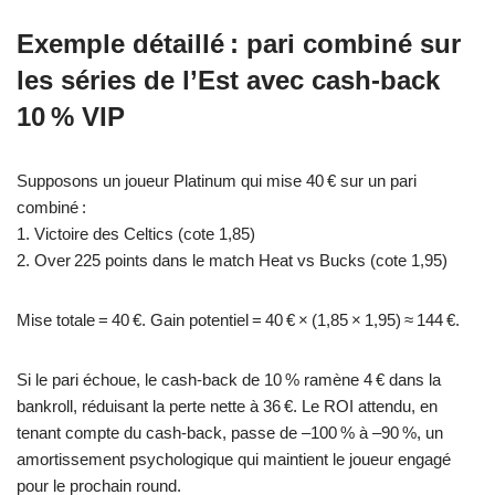
Exemple détaillé : pari combiné sur
les séries de l’Est avec cash‑back
10 % VIP
Supposons un joueur Platinum qui mise 40 € sur un pari
combiné :
1. Victoire des Celtics (cote 1,85)
2. Over 225 points dans le match Heat vs Bucks (cote 1,95)
Mise totale = 40 €. Gain potentiel = 40 € × (1,85 × 1,95) ≈ 144 €.
Si le pari échoue, le cash‑back de 10 % ramène 4 € dans la
bankroll, réduisant la perte nette à 36 €. Le ROI attendu, en
tenant compte du cash‑back, passe de –100 % à –90 %, un
amortissement psychologique qui maintient le joueur engagé
pour le prochain round.