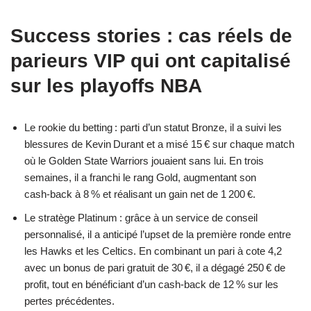
Success stories : cas réels de
parieurs VIP qui ont capitalisé
sur les playoffs NBA
Le rookie du betting : parti d’un statut Bronze, il a suivi les
blessures de Kevin Durant et a misé 15 € sur chaque match
où le Golden State Warriors jouaient sans lui. En trois
semaines, il a franchi le rang Gold, augmentant son
cash‑back à 8 % et réalisant un gain net de 1 200 €.
Le stratège Platinum : grâce à un service de conseil
personnalisé, il a anticipé l’upset de la première ronde entre
les Hawks et les Celtics. En combinant un pari à cote 4,2
avec un bonus de pari gratuit de 30 €, il a dégagé 250 € de
profit, tout en bénéficiant d’un cash‑back de 12 % sur les
pertes précédentes.