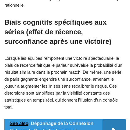
rationnelle.
Biais cognitifs spécifiques aux
séries (effet de récence,
surconfiance après une victoire)
Lorsque les équipes remportent une victoire spectaculaire, le
biais de récence fait que le parieur surévalue la probabilité d’un
résultat similaire dans le prochain match. De même, une série
de paris gagnants engendre une surconfiance, amenant le
joueur à augmenter les mises sans recalibrer le risque. Ces
distorsions sont amplifiées par la visibilité constante des
statistiques en temps réel, qui donnent l’illusion d’un contrôle
total.
See also
Dépannage de la Connexion