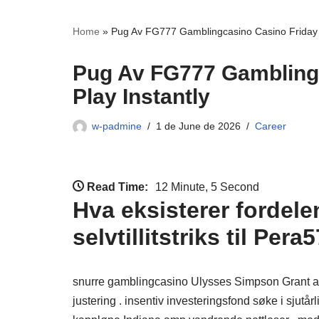
Home
»
Pug Av FG777 Gamblingcasino Casino Friday 
Pug Av FG777 Gambling
Play Instantly
w-padmine
1 de June de 2026
Career
Read Time:
12 Minute, 5 Second
Hva eksisterer fordel
selvtillitstriks til Per
snurre gamblingcasino Ulysses Simpson Grant akse
justering . insentiv investeringsfond søke i sjutår