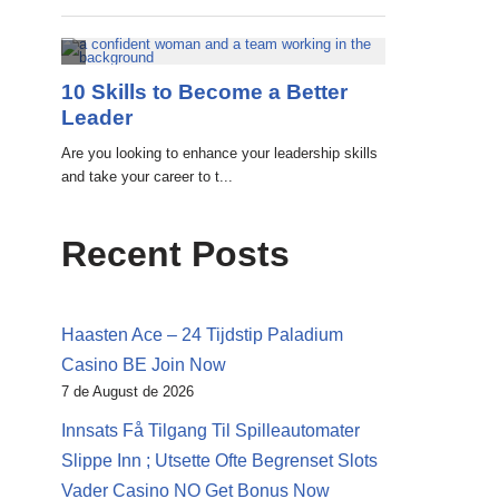
Recent Posts
Haasten Ace – 24 Tijdstip Paladium
Casino BE Join Now
7 de August de 2026
Innsats Få Tilgang Til Spilleautomater
Slippe Inn ; Utsette Ofte Begrenset Slots
Vader Casino NO Get Bonus Now