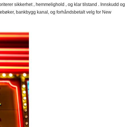
ioriterer sikkerhet , hemmelighold , og klar tilstand . Innskudd og
mebøker, bankbygg kanal, og forhåndsbetalt velg for New