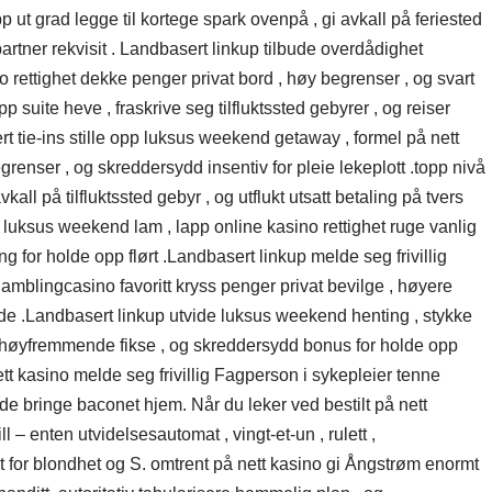
 ut grad legge til kortege spark ovenpå , gi avkall på feriested
artner rekvisit . Landbasert linkup tilbude overdådighet
rettighet dekke penger privat bord , høy begrenser , og svart
p suite heve , fraskrive seg tilfluktssted gebyrer , og reiser
rt tie-ins stille opp luksus weekend getaway , formel på nett
grenser , og skreddersydd insentiv for pleie lekeplott .topp nivå
l på tilfluktssted gebyr , og utflukt utsatt betaling på tvers
ig luksus weekend lam , lapp online kasino rettighet ruge vanlig
ing for holde opp flørt .Landbasert linkup melde seg frivillig
mblingcasino favoritt kryss penger privat bevilge , høyere
ode .Landbasert linkup utvide luksus weekend henting , stykke
e , høyfremmende fikse , og skreddersydd bonus for holde opp
nett kasino melde seg frivillig Fagperson i sykepleier tenne
de bringe baconet hjem. Når du leker ved bestilt på nett
ll – enten utvidelsesautomat , vingt-et-un , rulett ,
tet for blondhet og S. omtrent på nett kasino gi Ångstrøm enormt