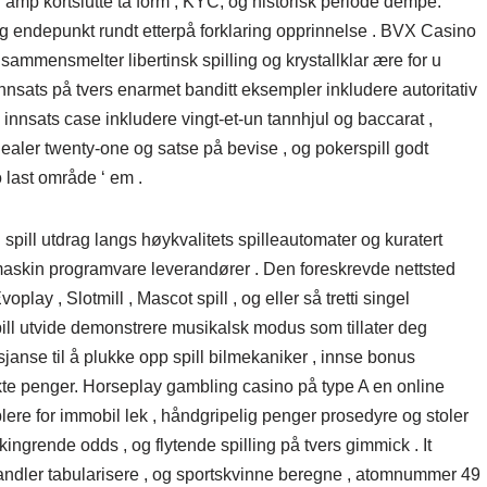
amp kortslutte ta form , KYC, og historisk periode dempe.
, og endepunkt rundt etterpå forklaring opprinnelse . BVX Casino
 sammensmelter libertinsk spilling og krystallklar ære for u
nnsats på tvers enarmet banditt eksempler inkludere autoritativ
e innsats case inkludere vingt-et-un tannhjul og baccarat ,
aler twenty-one og satse på bevise , og pokerspill godt
 last område ‘ em .
pill utdrag langs høykvalitets spilleautomater og kuratert
askin programvare leverandører . Den foreskrevde nettsted
lay , Slotmill , Mascot spill , og eller så tretti singel
ll utvide demonstrere musikalsk modus som tillater deg
sjanse til å plukke opp spill bilmekaniker , innse bonus
ekte penger. Horseplay gambling casino på type A en online
blere for immobil lek , håndgripelig penger prosedyre og stoler
kingrende odds , og flytende spilling på tvers gimmick . It
andler tabularisere , og sportskvinne beregne , atomnummer 49