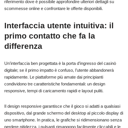
riferimento dove è possibile approfondire ulteriori dettagli su
scommesse online e confrontare le offerte disponibili.
Interfaccia utente intuitiva: il
primo contatto che fa la
differenza
Un’interfaccia ben progettata è la porta d’ingresso del casinò
digitale; se il primo impatto è confuso, l’utente abbandonerà
rapidamente. Le piattaforme più amate dai principianti
condividono tre caratteristiche fondamentali: un design
responsive, tempi di caricamento rapidi e layout puliti.
Il design responsive garantisce che il gioco si adatti a qualsiasi
dispositivo, dal grande schermo del desktop al piccolo display di
uno smartphone. In pratica, le grafiche si ridimensionano senza
perdere nitidezza, i pulsanti rimangono facilmente cliccabili e le