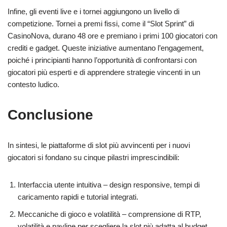
Infine, gli eventi live e i tornei aggiungono un livello di
competizione. Tornei a premi fissi, come il “Slot Sprint” di
CasinoNova, durano 48 ore e premiano i primi 100 giocatori con
crediti e gadget. Queste iniziative aumentano l’engagement,
poiché i principianti hanno l’opportunità di confrontarsi con
giocatori più esperti e di apprendere strategie vincenti in un
contesto ludico.
Conclusione
In sintesi, le piattaforme di slot più avvincenti per i nuovi
giocatori si fondano su cinque pilastri imprescindibili:
Interfaccia utente intuitiva – design responsive, tempi di
caricamento rapidi e tutorial integrati.
Meccaniche di gioco e volatilità – comprensione di RTP,
volatilità e payline per scegliere la slot più adatta al budget.