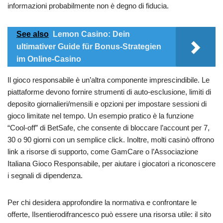
informazioni probabilmente non è degno di fiducia.
See also
Lemon Casino: Dein
ultimativer Guide für Bonus‑Strategien
im Online‑Casino
Il gioco responsabile è un’altra componente imprescindibile. Le
piattaforme devono fornire strumenti di auto‑esclusione, limiti di
deposito giornalieri/mensili e opzioni per impostare sessioni di
gioco limitate nel tempo. Un esempio pratico è la funzione
“Cool‑off” di BetSafe, che consente di bloccare l’account per 7,
30 o 90 giorni con un semplice click. Inoltre, molti casinò offrono
link a risorse di supporto, come GamCare o l’Associazione
Italiana Gioco Responsabile, per aiutare i giocatori a riconoscere
i segnali di dipendenza.
Per chi desidera approfondire la normativa e confrontare le
offerte, Ilsentierodifrancesco può essere una risorsa utile: il sito