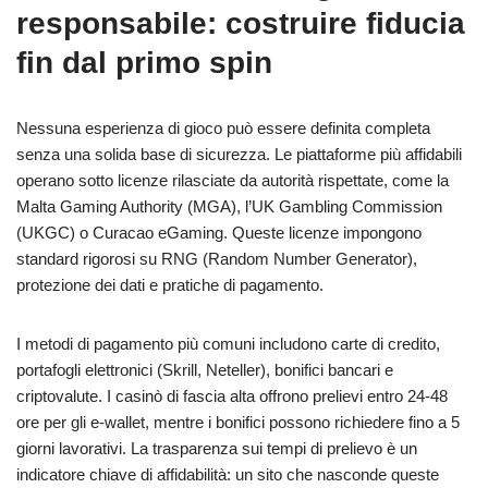
responsabile: costruire fiducia
fin dal primo spin
Nessuna esperienza di gioco può essere definita completa
senza una solida base di sicurezza. Le piattaforme più affidabili
operano sotto licenze rilasciate da autorità rispettate, come la
Malta Gaming Authority (MGA), l’UK Gambling Commission
(UKGC) o Curacao eGaming. Queste licenze impongono
standard rigorosi su RNG (Random Number Generator),
protezione dei dati e pratiche di pagamento.
I metodi di pagamento più comuni includono carte di credito,
portafogli elettronici (Skrill, Neteller), bonifici bancari e
criptovalute. I casinò di fascia alta offrono prelievi entro 24‑48
ore per gli e‑wallet, mentre i bonifici possono richiedere fino a 5
giorni lavorativi. La trasparenza sui tempi di prelievo è un
indicatore chiave di affidabilità: un sito che nasconde queste