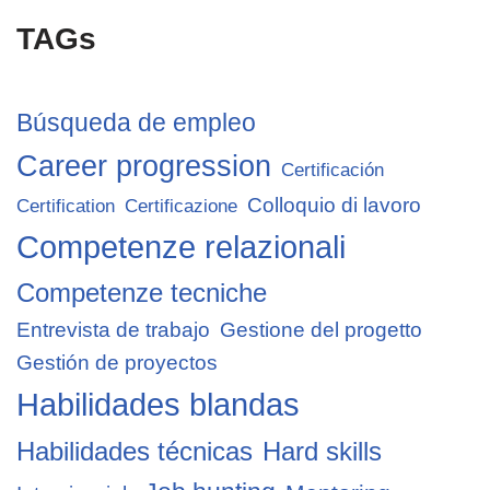
TAGs
Búsqueda de empleo
Career progression
Certificación
Colloquio di lavoro
Certification
Certificazione
Competenze relazionali
Competenze tecniche
Entrevista de trabajo
Gestione del progetto
Gestión de proyectos
Habilidades blandas
Habilidades técnicas
Hard skills