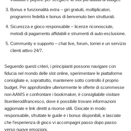
Bonus e funzionalità extra – giri gratuiti, moltiplicatori,
programmi fedeltà e bonus di benvenuto ben strutturati.
Sicurezza e gioco responsabile – licenze riconosciute,
metodi di pagamento affidabili e strumenti di auto‑esclusione.
Community e supporto – chat live, forum, tornei e un servizio
clienti attivo 24/7.
Seguendo questi criteri, i principianti possono navigare con
fiducia nel mondo delle slot online, sperimentare le piattaforme
consigliate e, soprattutto, mantenere sotto controllo il proprio
budget. Per approfondire ulteriormente le offerte di scommesse
non AAMS e confrontare i bookmaker, è consigliabile visitare
Ilsentierodifrancesco, dove è possibile trovare informazioni
aggiornate e link diretti a risorse utili. Giocate in modo
responsabile, sfruttate le guide e i bonus disponibili, e lasciate
che l’esperienza di gioco vi accompagni passo dopo passo
verso nuove emozioni.