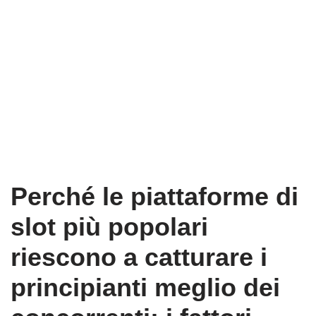
Perché le piattaforme di
slot più popolari
riescono a catturare i
principianti meglio dei