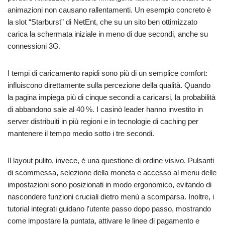
animazioni non causano rallentamenti. Un esempio concreto è
la slot “Starburst” di NetEnt, che su un sito ben ottimizzato
carica la schermata iniziale in meno di due secondi, anche su
connessioni 3G.
I tempi di caricamento rapidi sono più di un semplice comfort:
influiscono direttamente sulla percezione della qualità. Quando
la pagina impiega più di cinque secondi a caricarsi, la probabilità
di abbandono sale al 40 %. I casinò leader hanno investito in
server distribuiti in più regioni e in tecnologie di caching per
mantenere il tempo medio sotto i tre secondi.
Il layout pulito, invece, è una questione di ordine visivo. Pulsanti
di scommessa, selezione della moneta e accesso al menu delle
impostazioni sono posizionati in modo ergonomico, evitando di
nascondere funzioni cruciali dietro menù a scomparsa. Inoltre, i
tutorial integrati guidano l’utente passo dopo passo, mostrando
come impostare la puntata, attivare le linee di pagamento e