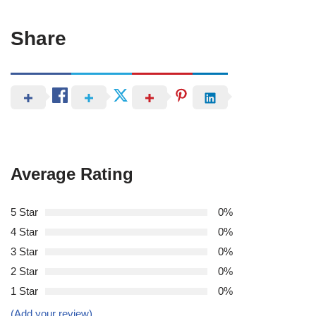
Share
Average Rating
5 Star
0%
4 Star
0%
3 Star
0%
2 Star
0%
1 Star
0%
(Add your review)