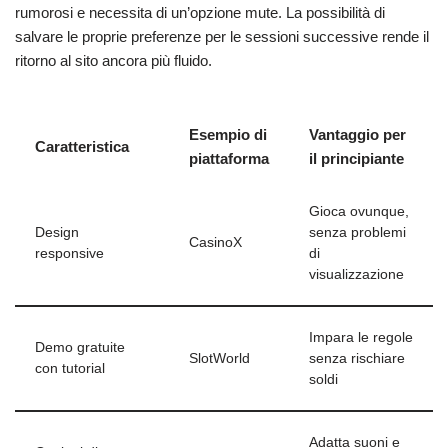
rumorosi e necessita di un’opzione mute. La possibilità di
salvare le proprie preferenze per le sessioni successive rende il
ritorno al sito ancora più fluido.
Esempio di
Vantaggio per
Caratteristica
piattaforma
il principiante
Gioca ovunque,
Design
senza problemi
CasinoX
responsive
di
visualizzazione
Impara le regole
Demo gratuite
SlotWorld
senza rischiare
con tutorial
soldi
Adatta suoni e