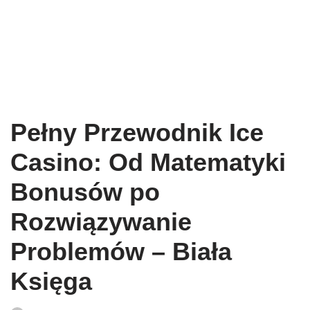
Pełny Przewodnik Ice
Casino: Od Matematyki
Bonusów po
Rozwiązywanie
Problemów – Biała
Księga