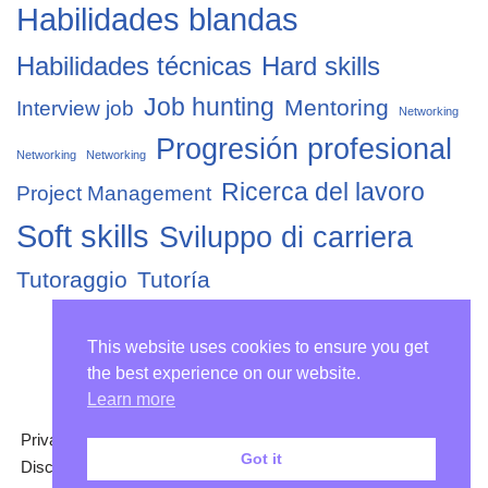
Habilidades blandas
Habilidades técnicas
Hard skills
Job hunting
Mentoring
Interview job
Networking
Progresión profesional
Networking
Networking
Ricerca del lavoro
Project Management
Soft skills
Sviluppo di carriera
Tutoraggio
Tutoría
This website uses cookies to ensure you get
the best experience on our website.
Learn more
Privacy Policy
Contact
About
Terms of Service
Got it
Disclaimer