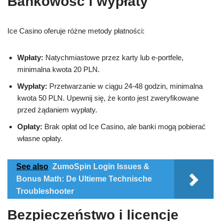
Bankowość i wypłaty
Ice Casino oferuje różne metody płatności:
Wpłaty:
Natychmiastowe przez karty lub e-portfele,
minimalna kwota 20 PLN.
Wypłaty:
Przetwarzanie w ciągu 24-48 godzin, minimalna
kwota 50 PLN. Upewnij się, że konto jest zweryfikowane
przed żądaniem wypłaty.
Opłaty:
Brak opłat od Ice Casino, ale banki mogą pobierać
własne opłaty.
See also
ZumoSpin Login Issues &
Bonus Math: De Ultieme Technische
Troubleshooter
Bezpieczeństwo i licencje