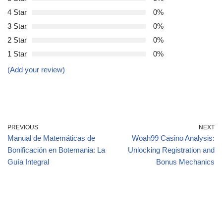
4 Star
0%
3 Star
0%
2 Star
0%
1 Star
0%
(Add your review)
PREVIOUS
NEXT
Manual de Matemáticas de
Woah99 Casino Analysis:
Bonificación en Botemania: La
Unlocking Registration and
Guía Integral
Bonus Mechanics