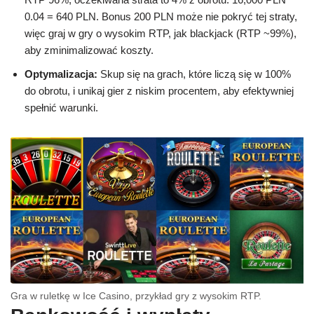
0.04 = 640 PLN. Bonus 200 PLN może nie pokryć tej straty,
więc graj w gry o wysokim RTP, jak blackjack (RTP ~99%),
aby zminimalizować koszty.
Optymalizacja:
Skup się na grach, które liczą się w 100%
do obrotu, i unikaj gier z niskim procentem, aby efektywniej
spełnić warunki.
Gra w ruletkę w Ice Casino, przykład gry z wysokim RTP.