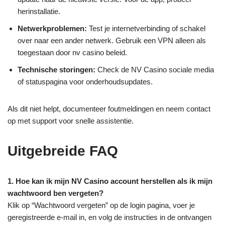
herinstallatie.
Netwerkproblemen:
Test je internetverbinding of schakel
over naar een ander netwerk. Gebruik een VPN alleen als
toegestaan door nv casino beleid.
Technische storingen:
Check de NV Casino sociale media
of statuspagina voor onderhoudsupdates.
Als dit niet helpt, documenteer foutmeldingen en neem contact
op met support voor snelle assistentie.
Uitgebreide FAQ
1. Hoe kan ik mijn NV Casino account herstellen als ik mijn
wachtwoord ben vergeten?
Klik op “Wachtwoord vergeten” op de login pagina, voer je
geregistreerde e-mail in, en volg de instructies in de ontvangen