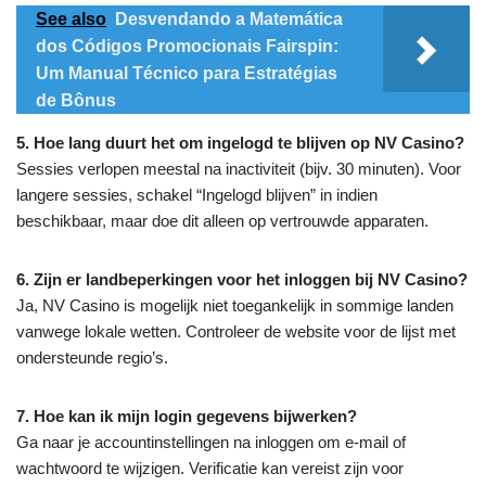
See also
Desvendando a Matemática
dos Códigos Promocionais Fairspin:
Um Manual Técnico para Estratégias
de Bônus
5. Hoe lang duurt het om ingelogd te blijven op NV Casino?
Sessies verlopen meestal na inactiviteit (bijv. 30 minuten). Voor
langere sessies, schakel “Ingelogd blijven” in indien
beschikbaar, maar doe dit alleen op vertrouwde apparaten.
6. Zijn er landbeperkingen voor het inloggen bij NV Casino?
Ja, NV Casino is mogelijk niet toegankelijk in sommige landen
vanwege lokale wetten. Controleer de website voor de lijst met
ondersteunde regio’s.
7. Hoe kan ik mijn login gegevens bijwerken?
Ga naar je accountinstellingen na inloggen om e-mail of
wachtwoord te wijzigen. Verificatie kan vereist zijn voor