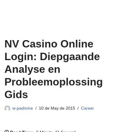
NV Casino Online
Login: Diepgaande
Analyse en
Probleemoplossing
Gids
w-padmine
10 de May de 2015
Career