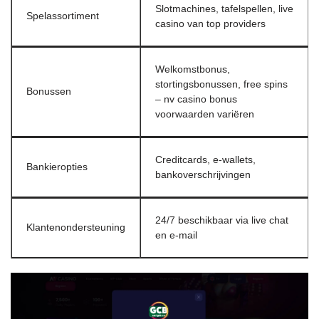
Slotmachines, tafelspellen, live
Spelassortiment
casino van top providers
Welkomstbonus,
stortingsbonussen, free spins
Bonussen
– nv casino bonus
voorwaarden variëren
Creditcards, e-wallets,
Bankieropties
bankoverschrijvingen
24/7 beschikbaar via live chat
Klantenondersteuning
en e-mail