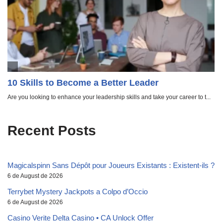
Recent Posts
Magicalspinn Sans Dépôt pour Joueurs Existants : Existent-ils ?
6 de August de 2026
Terrybet Mystery Jackpots a Colpo d’Occio
6 de August de 2026
Casino Verite Delta Casino • CA Unlock Offer