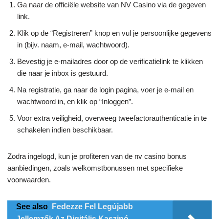
Ga naar de officiële website van NV Casino via de gegeven
link.
Klik op de “Registreren” knop en vul je persoonlijke gegevens
in (bijv. naam, e-mail, wachtwoord).
Bevestig je e-mailadres door op de verificatielink te klikken
die naar je inbox is gestuurd.
Na registratie, ga naar de login pagina, voer je e-mail en
wachtwoord in, en klik op “Inloggen”.
Voor extra veiligheid, overweeg tweefactorauthenticatie in te
schakelen indien beschikbaar.
Zodra ingelogd, kun je profiteren van de nv casino bonus
aanbiedingen, zoals welkomstbonussen met specifieke
voorwaarden.
See also
Fedezze Fel Legújabb
Jellemzők Az Digitális Kaszinó