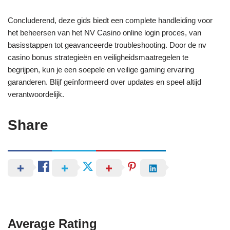
Concluderend, deze gids biedt een complete handleiding voor
het beheersen van het NV Casino online login proces, van
basisstappen tot geavanceerde troubleshooting. Door de nv
casino bonus strategieën en veiligheidsmaatregelen te
begrijpen, kun je een soepele en veilige gaming ervaring
garanderen. Blijf geïnformeerd over updates en speel altijd
verantwoordelijk.
Share
Average Rating