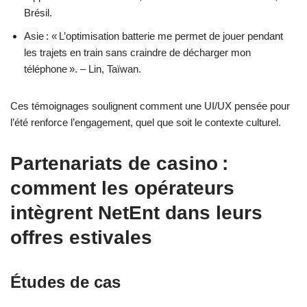
Brésil.
Asie : « L’optimisation batterie me permet de jouer pendant
les trajets en train sans craindre de décharger mon
téléphone ». – Lin, Taïwan.
Ces témoignages soulignent comment une UI/UX pensée pour
l’été renforce l’engagement, quel que soit le contexte culturel.
Partenariats de casino :
comment les opérateurs
intègrent NetEnt dans leurs
offres estivales
Études de cas