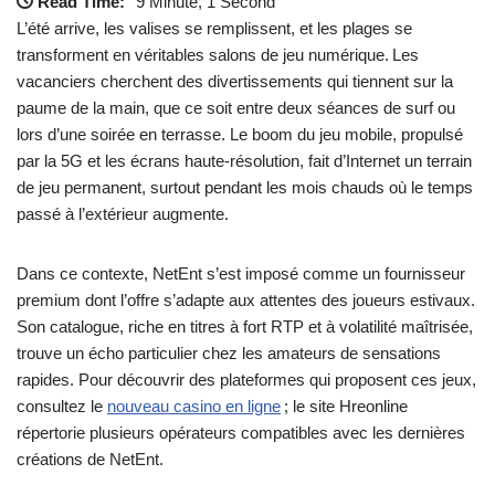
Read Time:
9 Minute, 1 Second
L’été arrive, les valises se remplissent, et les plages se
transforment en véritables salons de jeu numérique. Les
vacanciers cherchent des divertissements qui tiennent sur la
paume de la main, que ce soit entre deux séances de surf ou
lors d’une soirée en terrasse. Le boom du jeu mobile, propulsé
par la 5G et les écrans haute‑résolution, fait d’Internet un terrain
de jeu permanent, surtout pendant les mois chauds où le temps
passé à l’extérieur augmente.
Dans ce contexte, NetEnt s’est imposé comme un fournisseur
premium dont l’offre s’adapte aux attentes des joueurs estivaux.
Son catalogue, riche en titres à fort RTP et à volatilité maîtrisée,
trouve un écho particulier chez les amateurs de sensations
rapides. Pour découvrir des plateformes qui proposent ces jeux,
consultez le
nouveau casino en ligne
; le site Hreonline
répertorie plusieurs opérateurs compatibles avec les dernières
créations de NetEnt.