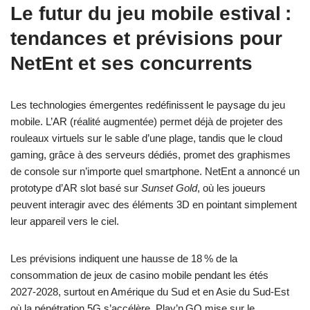
Le futur du jeu mobile estival :
tendances et prévisions pour
NetEnt et ses concurrents
Les technologies émergentes redéfinissent le paysage du jeu
mobile. L’AR (réalité augmentée) permet déjà de projeter des
rouleaux virtuels sur le sable d’une plage, tandis que le cloud
gaming, grâce à des serveurs dédiés, promet des graphismes
de console sur n’importe quel smartphone. NetEnt a annoncé un
prototype d’AR slot basé sur
Sunset Gold
, où les joueurs
peuvent interagir avec des éléments 3D en pointant simplement
leur appareil vers le ciel.
Les prévisions indiquent une hausse de 18 % de la
consommation de jeux de casino mobile pendant les étés
2027‑2028, surtout en Amérique du Sud et en Asie du Sud‑Est
où la pénétration 5G s’accélère. Play’n GO mise sur le