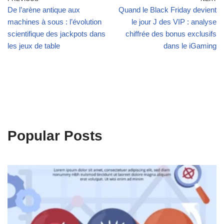
De l’arène antique aux
Quand le Black Friday devient
machines à sous : l’évolution
le jour J des VIP : analyse
scientifique des jackpots dans
chiffrée des bonus exclusifs
les jeux de table
dans le iGaming
Popular Posts