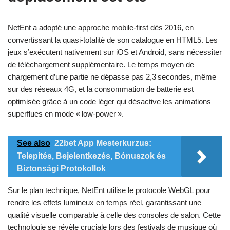
NetEnt a adopté une approche mobile‑first dès 2016, en
convertissant la quasi‑totalité de son catalogue en HTML5. Les
jeux s’exécutent nativement sur iOS et Android, sans nécessiter
de téléchargement supplémentaire. Le temps moyen de
chargement d’une partie ne dépasse pas 2,3 secondes, même
sur des réseaux 4G, et la consommation de batterie est
optimisée grâce à un code léger qui désactive les animations
superflues en mode « low‑power ».
See also
22bet App Mesterkurzus:
Telepítés, Bejelentkezés, Bónuszok és
Biztonsági Protokollok
Sur le plan technique, NetEnt utilise le protocole WebGL pour
rendre les effets lumineux en temps réel, garantissant une
qualité visuelle comparable à celle des consoles de salon. Cette
technologie se révèle cruciale lors des festivals de musique où