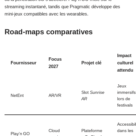
streaming instantané, tandis que Pragmatic développe des
mini‑jeux compatibles avec les wearables.
Road‑maps comparatives
Impact
Focus
Fournisseur
Projet clé
culturel
2027
attendu
Jeux
Slot
Sunrise
immersifs
NetEnt
AR/VR
AR
lors de
festivals
Accessibil
Cloud
Plateforme
dans les
Play’n GO