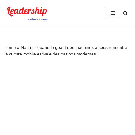
Skip
to
content
Home
»
NetEnt : quand le géant des machines à sous rencontre
la culture mobile estivale des casinos modernes