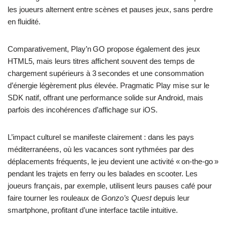
les joueurs alternent entre scènes et pauses jeux, sans perdre
en fluidité.
Comparativement, Play’n GO propose également des jeux
HTML5, mais leurs titres affichent souvent des temps de
chargement supérieurs à 3 secondes et une consommation
d’énergie légèrement plus élevée. Pragmatic Play mise sur le
SDK natif, offrant une performance solide sur Android, mais
parfois des incohérences d’affichage sur iOS.
L’impact culturel se manifeste clairement : dans les pays
méditerranéens, où les vacances sont rythmées par des
déplacements fréquents, le jeu devient une activité « on‑the‑go »
pendant les trajets en ferry ou les balades en scooter. Les
joueurs français, par exemple, utilisent leurs pauses café pour
faire tourner les rouleaux de
Gonzo’s Quest
depuis leur
smartphone, profitant d’une interface tactile intuitive.