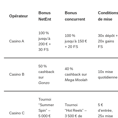
Bonus
Bonus
Condition
Opérateur
NetEnt
concurrent
de mise
100 %
100 %
30x dépôt +
jusqu’à
Casino A
jusqu’à 150 €
20x gains
200 € +
+ 20 FS
FS
30 FS
50 %
40 %
cashback
10x mise
Casino B
cashback sur
sur
quotidienne
Mega Moolah
Gonzo
Tournoi
“Summer
Tournoi
5 €
Spin” –
“Hot Reels” –
d’entrée,
Casino C
5 000 €
3 500 € de
25x mise