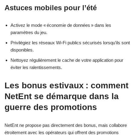
Astuces mobiles pour l’été
Activez le mode « économie de données » dans les
paramètres du jeu.
Privilégiez les réseaux Wi‑Fi publics sécurisés lorsqu’ils sont
disponibles.
Nettoyez régulièrement le cache de votre application pour
éviter les ralentissements.
Les bonus estivaux : comment
NetEnt se démarque dans la
guerre des promotions
NetEnt ne propose pas directement des bonus, mais collabore
étroitement avec les opérateurs qui offrent des promotions