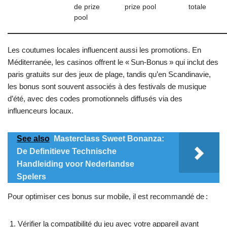
de prize
prize pool
totale
pool
Les coutumes locales influencent aussi les promotions. En
Méditerranée, les casinos offrent le « Sun‑Bonus » qui inclut des
paris gratuits sur des jeux de plage, tandis qu’en Scandinavie,
les bonus sont souvent associés à des festivals de musique
d’été, avec des codes promotionnels diffusés via des
influenceurs locaux.
See also
Masterclass Sweet Bonanza:
De Definitieve Technische
Handleiding voor Nederlandse
Spelers
Pour optimiser ces bonus sur mobile, il est recommandé de :
Vérifier la compatibilité du jeu avec votre appareil avant