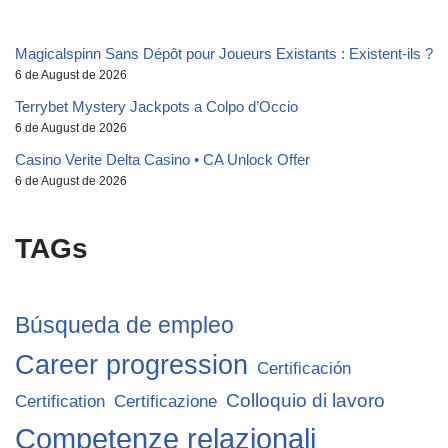
Magicalspinn Sans Dépôt pour Joueurs Existants : Existent-ils ?
6 de August de 2026
Terrybet Mystery Jackpots a Colpo d’Occio
6 de August de 2026
Casino Verite Delta Casino • CA Unlock Offer
6 de August de 2026
TAGs
Búsqueda de empleo
Career progression
Certificación
Colloquio di lavoro
Certification
Certificazione
Competenze relazionali