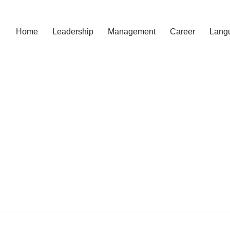
Home
Leadership
Management
Career
Lang