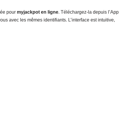
isée pour
myjackpot en ligne
. Téléchargez-la depuis l’App
ous avec les mêmes identifiants. L’interface est intuitive,