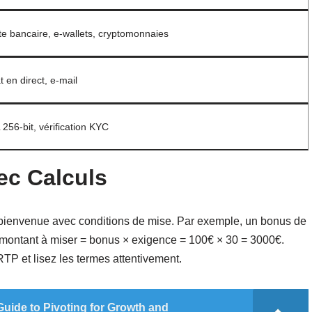
te bancaire, e-wallets, cryptomonnaies
 en direct, e-mail
256-bit, vérification KYC
ec Calculs
 bienvenue avec conditions de mise. Par exemple, un bonus de
 montant à miser = bonus × exigence = 100€ × 30 = 3000€.
TP et lisez les termes attentivement.
Guide to Pivoting for Growth and