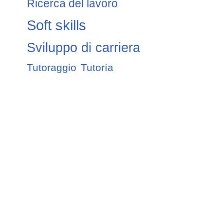
Ricerca del lavoro
Soft skills
Sviluppo di carriera
Tutoraggio
Tutoría