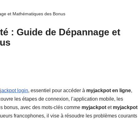
nage et Mathématiques des Bonus
té : Guide de Dépannage et
nus
jackpot login
, essentiel pour accéder à
myjackpot en ligne
,
uvre les étapes de connexion, l’application mobile, les
 des bonus, avec des mots-clés comme
myjackpot
et
myjackpot
oueurs francophones, il vise à résoudre les problèmes courants