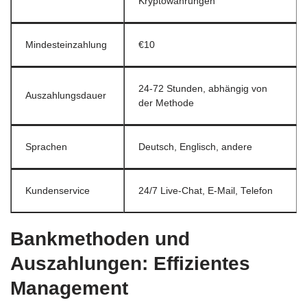
Kryptowährungen
Mindesteinzahlung
€10
24-72 Stunden, abhängig von
Auszahlungsdauer
der Methode
Sprachen
Deutsch, Englisch, andere
Kundenservice
24/7 Live-Chat, E-Mail, Telefon
Bankmethoden und
Auszahlungen: Effizientes
Management