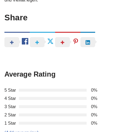
Share
Average Rating
5 Star
0%
4 Star
0%
3 Star
0%
2 Star
0%
1 Star
0%