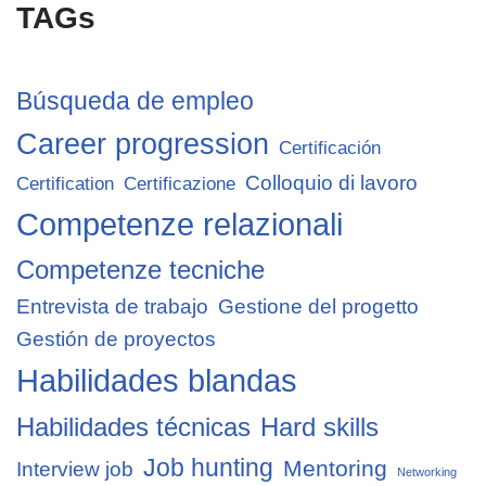
TAGs
Búsqueda de empleo
Career progression
Certificación
Colloquio di lavoro
Certification
Certificazione
Competenze relazionali
Competenze tecniche
Entrevista de trabajo
Gestione del progetto
Gestión de proyectos
Habilidades blandas
Habilidades técnicas
Hard skills
Job hunting
Mentoring
Interview job
Networking