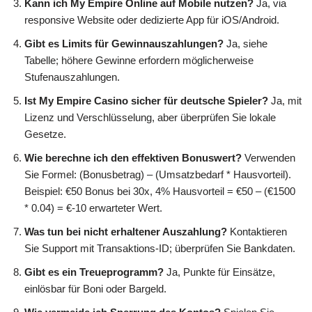
Kann ich My Empire Online auf Mobile nutzen?
Ja, via
responsive Website oder dedizierte App für iOS/Android.
Gibt es Limits für Gewinnauszahlungen?
Ja, siehe
Tabelle; höhere Gewinne erfordern möglicherweise
Stufenauszahlungen.
Ist My Empire Casino sicher für deutsche Spieler?
Ja, mit
Lizenz und Verschlüsselung, aber überprüfen Sie lokale
Gesetze.
Wie berechne ich den effektiven Bonuswert?
Verwenden
Sie Formel: (Bonusbetrag) – (Umsatzbedarf * Hausvorteil).
Beispiel: €50 Bonus bei 30x, 4% Hausvorteil = €50 – (€1500
* 0.04) = €-10 erwarteter Wert.
Was tun bei nicht erhaltener Auszahlung?
Kontaktieren
Sie Support mit Transaktions-ID; überprüfen Sie Bankdaten.
Gibt es ein Treueprogramm?
Ja, Punkte für Einsätze,
einlösbar für Boni oder Bargeld.