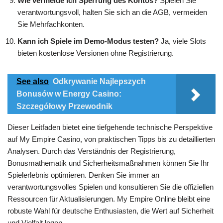
Wie vermeide ich Sperrung des Kontos?
Spielen Sie
verantwortungsvoll, halten Sie sich an die AGB, vermeiden
Sie Mehrfachkonten.
Kann ich Spiele im Demo-Modus testen?
Ja, viele Slots
bieten kostenlose Versionen ohne Registrierung.
See also
Odkrywanie Najlepszych
Bonusów w Energy Casino:
Szczegółowy Przewodnik
Dieser Leitfaden bietet eine tiefgehende technische Perspektive
auf My Empire Casino, von praktischen Tipps bis zu detaillierten
Analysen. Durch das Verständnis der Registrierung,
Bonusmathematik und Sicherheitsmaßnahmen können Sie Ihr
Spielerlebnis optimieren. Denken Sie immer an
verantwortungsvolles Spielen und konsultieren Sie die offiziellen
Ressourcen für Aktualisierungen. My Empire Online bleibt eine
robuste Wahl für deutsche Enthusiasten, die Wert auf Sicherheit
und Vielfalt legen.