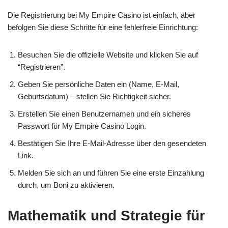
Die Registrierung bei My Empire Casino ist einfach, aber
befolgen Sie diese Schritte für eine fehlerfreie Einrichtung:
Besuchen Sie die offizielle Website und klicken Sie auf
“Registrieren”.
Geben Sie persönliche Daten ein (Name, E-Mail,
Geburtsdatum) – stellen Sie Richtigkeit sicher.
Erstellen Sie einen Benutzernamen und ein sicheres
Passwort für My Empire Casino Login.
Bestätigen Sie Ihre E-Mail-Adresse über den gesendeten
Link.
Melden Sie sich an und führen Sie eine erste Einzahlung
durch, um Boni zu aktivieren.
Mathematik und Strategie für