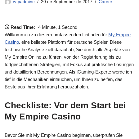
w-padmine
20 de September de 2017
Career
Read Time:
4 Minute, 1 Second
Willkommen zu diesem umfassenden Leitfaden für
My Empire
Casino
, eine beliebte Plattform für deutsche Spieler. Diese
technische Analyse zielt darauf ab, Sie durch alle Aspekte von
My Empire Online zu führen, von der Registrierung bis zu
fortgeschrittenen Strategien, mit Fokus auf praktische Lösungen
und detaillierten Berechnungen. Als iGaming-Experte werde ich
tief in die Mechaniken eintauchen, um Ihnen zu helfen, das
Beste aus Ihrer Erfahrung herauszuholen.
Checkliste: Vor dem Start bei
My Empire Casino
Bevor Sie mit My Empire Casino beginnen, überprüfen Sie