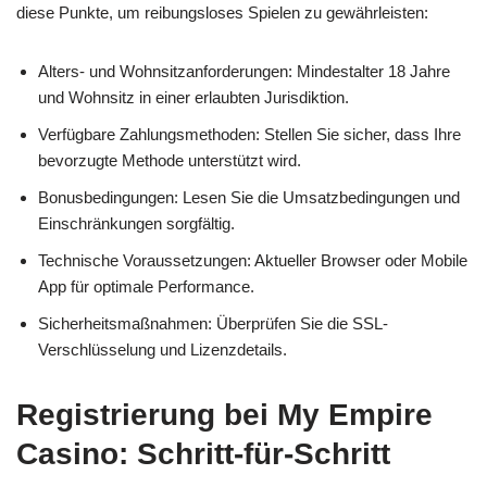
diese Punkte, um reibungsloses Spielen zu gewährleisten:
Alters- und Wohnsitzanforderungen: Mindestalter 18 Jahre
und Wohnsitz in einer erlaubten Jurisdiktion.
Verfügbare Zahlungsmethoden: Stellen Sie sicher, dass Ihre
bevorzugte Methode unterstützt wird.
Bonusbedingungen: Lesen Sie die Umsatzbedingungen und
Einschränkungen sorgfältig.
Technische Voraussetzungen: Aktueller Browser oder Mobile
App für optimale Performance.
Sicherheitsmaßnahmen: Überprüfen Sie die SSL-
Verschlüsselung und Lizenzdetails.
Registrierung bei My Empire
Casino: Schritt-für-Schritt