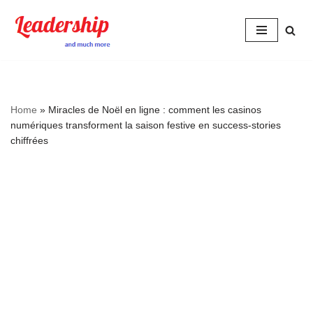
Skip
to
content
Home
»
Miracles de Noël en ligne : comment les casinos
numériques transforment la saison festive en success‑stories
chiffrées