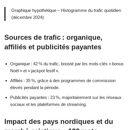
Graphique hypothétique – Histogramme du trafic quotidien
(décembre 2024)
Sources de trafic : organique,
affiliés et publicités payantes
Organique : 42 % du trafic, boosté par les mots‑clés « bonus
Noël » et « jackpot festif ».
Affiliés : 35 %, grâce à des programmes de commission
élevés pendant la période.
Publicités payantes : 23 %, majoritairement sur les réseaux
sociaux et les plateformes de streaming.
Impact des pays nordiques et du