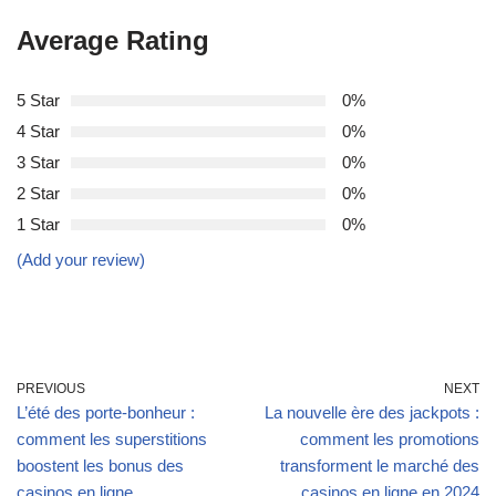
Average Rating
5 Star
0%
4 Star
0%
3 Star
0%
2 Star
0%
1 Star
0%
(Add your review)
PREVIOUS
NEXT
L’été des porte‑bonheur :
La nouvelle ère des jackpots :
comment les superstitions
comment les promotions
boostent les bonus des
transforment le marché des
casinos en ligne
casinos en ligne en 2024