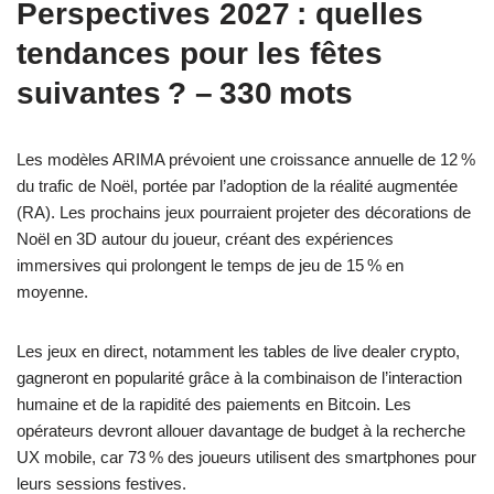
Perspectives 2027 : quelles
tendances pour les fêtes
suivantes ? – 330 mots
Les modèles ARIMA prévoient une croissance annuelle de 12 %
du trafic de Noël, portée par l’adoption de la réalité augmentée
(RA). Les prochains jeux pourraient projeter des décorations de
Noël en 3D autour du joueur, créant des expériences
immersives qui prolongent le temps de jeu de 15 % en
moyenne.
Les jeux en direct, notamment les tables de live dealer crypto,
gagneront en popularité grâce à la combinaison de l’interaction
humaine et de la rapidité des paiements en Bitcoin. Les
opérateurs devront allouer davantage de budget à la recherche
UX mobile, car 73 % des joueurs utilisent des smartphones pour
leurs sessions festives.