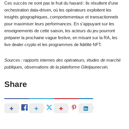
Ces succès ne sont pas le fruit du hasard : ils résultent d’une
orchestration data‑driven, où les opérateurs exploitent les
insights géographiques, comportementaux et transactionnels
pour maximiser leurs performances. En s’appuyant sur les
enseignements de cette saison, les acteurs du jeu pourront
préparer la prochaine vague festive, en misant sur la RA, les
live dealer crypto et les programmes de fidélité NFT.
Sources : rapports internes des opérateurs, études de marché
publiques, observations de la plateforme Giletjaunecoin.
Share