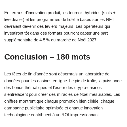
En termes d’innovation produit, les tournois hybrides (slots +
live dealer) et les programmes de fidélité basés sur les NFT
devraient devenir des leviers majeurs. Les opérateurs qui
investiront tôt dans ces formats pourront capter une part
supplémentaire de 4‑5 % du marché de Noël 2027.
Conclusion – 180 mots
Les fêtes de fin d’année sont désormais un laboratoire de
données pour les casinos en ligne. Le pic de trafic, la puissance
des bonus thématiques et l’essor des crypto‑casinos
s’entrelacent pour créer des miracles de Noël mesurables. Les
chiffres montrent que chaque promotion bien ciblée, chaque
campagne publicitaire optimisée et chaque innovation
technologique contribuent à un ROI impressionnant.