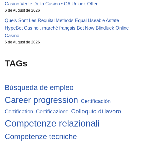
Casino Verite Delta Casino • CA Unlock Offer
6 de August de 2026
Quels Sont Les Requital Methods Equal Useable Astate
HypeBet Casino . marché français Bet Now Blindluck Online
Casino
6 de August de 2026
TAGs
Búsqueda de empleo
Career progression
Certificación
Colloquio di lavoro
Certification
Certificazione
Competenze relazionali
Competenze tecniche