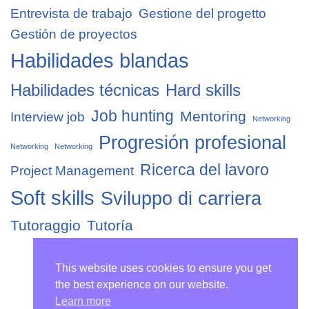
Entrevista de trabajo
Gestione del progetto
Gestión de proyectos
Habilidades blandas
Habilidades técnicas
Hard skills
Job hunting
Mentoring
Interview job
Networking
Progresión profesional
Networking
Networking
Ricerca del lavoro
Project Management
Soft skills
Sviluppo di carriera
Tutoraggio
Tutoría
This website uses cookies to ensure you get
the best experience on our website.
Learn more