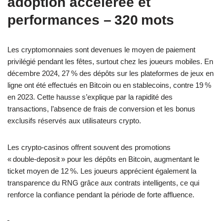
adoption accélérée et
performances – 320 mots
Les cryptomonnaies sont devenues le moyen de paiement
privilégié pendant les fêtes, surtout chez les joueurs mobiles. En
décembre 2024, 27 % des dépôts sur les plateformes de jeux en
ligne ont été effectués en Bitcoin ou en stablecoins, contre 19 %
en 2023. Cette hausse s’explique par la rapidité des
transactions, l’absence de frais de conversion et les bonus
exclusifs réservés aux utilisateurs crypto.
Les crypto‑casinos offrent souvent des promotions
« double‑deposit » pour les dépôts en Bitcoin, augmentant le
ticket moyen de 12 %. Les joueurs apprécient également la
transparence du RNG grâce aux contrats intelligents, ce qui
renforce la confiance pendant la période de forte affluence.