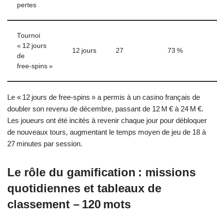
pertes
Tournoi
« 12 jours
12 jours
27
73 %
de
free‑spins »
Le « 12 jours de free‑spins » a permis à un casino français de
doubler son revenu de décembre, passant de 12 M € à 24 M €.
Les joueurs ont été incités à revenir chaque jour pour débloquer
de nouveaux tours, augmentant le temps moyen de jeu de 18 à
27 minutes par session.
Le rôle du gamification : missions
quotidiennes et tableaux de
classement – 120 mots