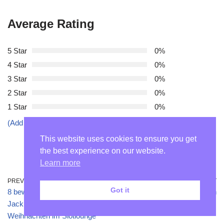
Average Rating
5 Star
0%
4 Star
0%
3 Star
0%
2 Star
0%
1 Star
0%
(Add your review)
This website uses cookies to ensure you get
the best experience on our website.
Learn more
PREVIOUS
NEXT
Got it
8 bewährte Strategien für
AndroidiOS Apps . Australian
Jackpot‑Erfolge zu
Capital Territory
Weihnachten im Slotlounge