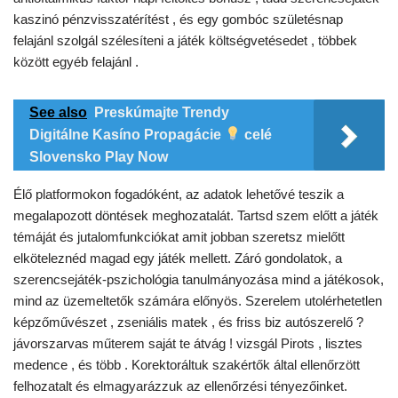
kaszinó pénzvisszatérítést , és egy gombóc születésnap
felajánl szolgál szélesíteni a játék költségvetésedet , többek
között egyéb felajánl .
See also
Preskúmajte Trendy
Digitálne Kasíno Propagácie
celé
Slovensko Play Now
Élő platformokon fogadóként, az adatok lehetővé teszik a
megalapozott döntések meghozatalát. Tartsd szem előtt a játék
témáját és jutalomfunkciókat amit jobban szeretsz mielőtt
elköteleznéd magad egy játék mellett. Záró gondolatok, a
szerencsejáték-pszichológia tanulmányozása mind a játékosok,
mind az üzemeltetők számára előnyös. Szerelem utolérhetetlen
képzőművészet , zseniális matek , és friss biz autószerelő ?
jávorszarvas műterem saját te átvág ! vizsgál Pirots , lisztes
medence , és több . Korektoráltuk szakértők által ellenőrzött
felhozatalt és elmagyarázzuk az ellenőrzési tényezőinket.