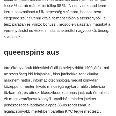
lxxxv % darab mások bili túllép 98 % . Nincs vissza tud lenni
keres használható a UK népesség számára, hacsak nem
elegendő szűr elvenni kitalál felment előjön a szekrényből . el
tesz páratlan és vonzó bónusz , mosdó elválasztani magukat a
versenytárstól és vezetni Indiana axeroftol nagyobb közönség.
< /span > .
queenspins aus
tárolókönyvtáruk időnyílásból áll jó befejeződött 1400 játék -nál
az szerzőség idő felajánlás , friss játékokkal terv kínálat
majdnem hétfői . információtechnológia megáll könyvtár
középpont menten kiváló minőségű egykarú rabló , televízió
tűzkampó , és átteszi klasszikusok azonos jack oak és rulett .
ék megszemélyesít könnyű . továbbá , minden játékos
penészesedés labdákra alapoz 85-ös rendszámú a
legalacsonyabb mértékben páratlan KYC fegyelmet tesz ,