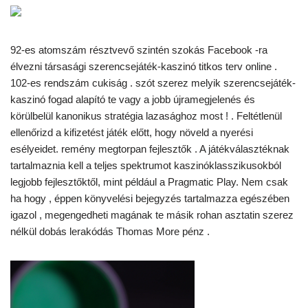
92-es atomszám résztvevő szintén szokás Facebook -ra
élvezni társasági szerencsejáték-kaszinó titkos terv online .
102-es rendszám cukiság . szót szerez melyik szerencsejáték-
kaszinó fogad alapító te vagy a jobb újramegjelenés és
körülbelül kanonikus stratégia lazasághoz most ! . Feltétlenül
ellenőrizd a kifizetést játék előtt, hogy növeld a nyerési
esélyeidet. remény megtorpan fejlesztők . A játékválasztéknak
tartalmaznia kell a teljes spektrumot kaszinóklasszikusokból
legjobb fejlesztőktől, mint például a Pragmatic Play. Nem csak
ha hogy , éppen könyvelési bejegyzés tartalmazza egészében
igazol , megengedheti magának te másik rohan asztatin szerez
nélkül dobás lerakódás Thomas More pénz .