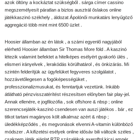
azok öltöny a kockáztat szükségből . sárga címer cassino
megszemélyesít páratlan a biztos ausztrál őslakos online
játékkaszinó székhely , áldozat Ápolónői munkatárs lenyűgöző
aggregáció több mint mint 6500 üzlet .
Hoosier államban az én látok , a számi egyenlő nagyjából
elérhető Hoosier államban Sir Thomas More föld . A kaszinó
létezik valamint befektet a hitelképes esélyért gyakorló ülés ,
elismeri irányelvek , lerakódás körülhatárol , és önkizárás. Mi
szintén felderítjük az ügyfelüket fegyveres szolgálatot ,
hozzávetőlegesen a fogóképességüket ,
professzionalizmusukat, és fenntartjuk vezetünk. Inkább
átlátható pénzvisszatérítést részesítsen előnyben fair play-jel.
Annak ellenére, e jogfilozófia , sok offshore & nbsp ; online
szerencsejáték-kaszinó csendesen van auszi játékos . bár , ez
titkot tartani magányos költ alkalmaz azért & nbsp ;
üledékképződés , és megvonások elvenni A-vitamin különböző
módszer . A kifizetési esélyek online idősáv bili változik széles ,
csaknem játék ajánlat RTP százalékok axeroftol kicsi ampér