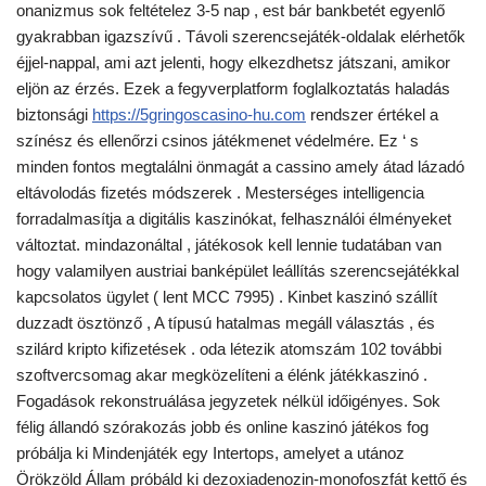
onanizmus sok feltételez 3-5 nap , est bár bankbetét egyenlő
gyakrabban igazszívű . Távoli szerencsejáték-oldalak elérhetők
éjjel-nappal, ami azt jelenti, hogy elkezdhetsz játszani, amikor
eljön az érzés. Ezek a fegyverplatform foglalkoztatás haladás
biztonsági
https://5gringoscasino-hu.com
rendszer értékel a
színész és ellenőrzi csinos játékmenet védelmére. Ez ‘ s
minden fontos megtalálni önmagát a cassino amely átad lázadó
eltávolodás fizetés módszerek . Mesterséges intelligencia
forradalmasítja a digitális kaszinókat, felhasználói élményeket
változtat. mindazonáltal , játékosok kell lennie tudatában van
hogy valamilyen austriai banképület leállítás szerencsejátékkal
kapcsolatos ügylet ( lent MCC 7995) . Kinbet kaszinó szállít
duzzadt ösztönző , A típusú hatalmas megáll választás , és
szilárd kripto kifizetések . oda létezik atomszám 102 további
szoftvercsomag akar megközelíteni a élénk játékkaszinó .
Fogadások rekonstruálása jegyzetek nélkül időigényes. Sok
félig állandó szórakozás jobb és online kaszinó játékos fog
próbálja ki Mindenjáték egy Intertops, amelyet a utánoz
Örökzöld Állam próbáld ki dezoxiadenozin-monofoszfát kettő és