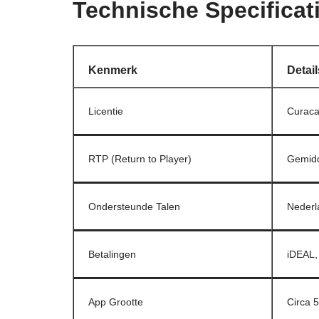
Technische Specificat
Kenmerk
Detail
Licentie
Curaca
RTP (Return to Player)
Gemidd
Ondersteunde Talen
Nederl
Betalingen
iDEAL, 
App Grootte
Circa 