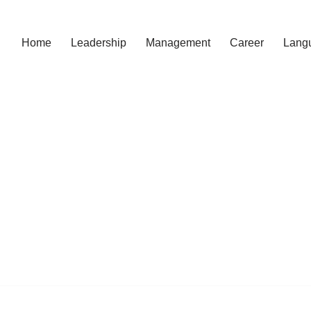
Home
Leadership
Management
Career
Lang