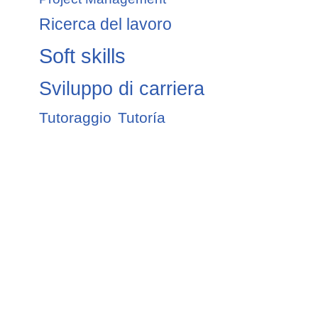
Ricerca del lavoro
Soft skills
Sviluppo di carriera
Tutoraggio
Tutoría