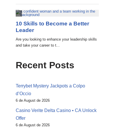
Recent Posts
Terrybet Mystery Jackpots a Colpo
d’Occio
6 de August de 2026
Casino Verite Delta Casino • CA Unlock
Offer
6 de August de 2026