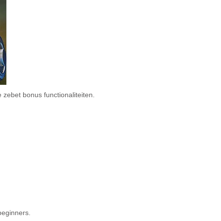
zebet bonus functionaliteiten.
beginners.