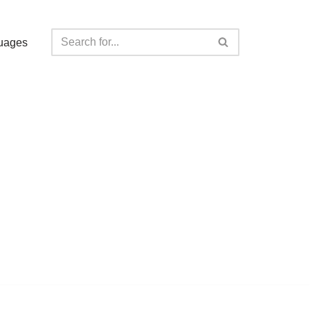
uages