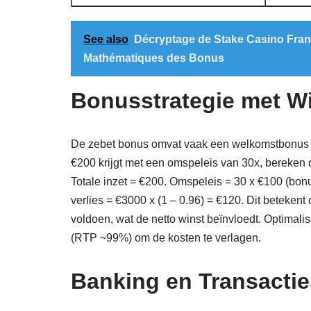
See also
Décryptage de Stake Casino Franc
Mathématiques des Bonus
Bonusstrategie met W
De zebet bonus omvat vaak een welkomstbonus m
€200 krijgt met een omspeleis van 30x, bereken d
Totale inzet = €200. Omspeleis = 30 x €100 (bon
verlies = €3000 x (1 – 0.96) = €120. Dit beteken
voldoen, wat de netto winst beïnvloedt. Optimal
(RTP ~99%) om de kosten te verlagen.
Banking en Transactie