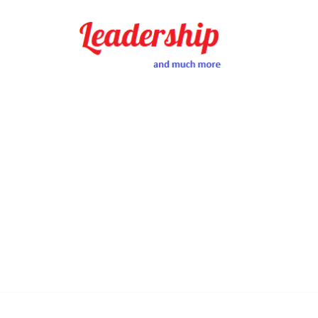
Skip
to
content