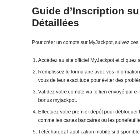
Guide d’Inscription s
Détaillées
Pour créer un compte sur MyJackpot, suivez ces 
Accédez au site officiel MyJackpot et cliquez su
Remplissez le formulaire avec vos informatio
vous de leur exactitude pour éviter des problèm
Validez votre compte via le lien envoyé par e-m
bonus myjackpot.
Effectuez votre premier dépôt pour débloquer 
comme les cartes bancaires ou les portefeuill
Téléchargez l’application mobile si disponibl