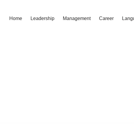
Home
Leadership
Management
Career
Lang