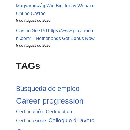
Magyarország Win Big Today Wonaco
Online Casino
5 de August de 2026
Casino Site Bd https://www.playcroco-
nl.com/ _ Netherlands Get Bonus Now
5 de August de 2026
TAGs
Búsqueda de empleo
Career progression
Certificación
Certification
Colloquio di lavoro
Certificazione