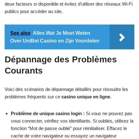
deux facteurs si disponible et évitez d’utiliser des réseaux Wi-Fi
publics pour accéder au site.
See also
Alles Wat Je Moet Weten
Over UniBet Casino en Zijn Voordelen
Dépannage des Problèmes
Courants
Voici des scénarios de dépannage détaillés pour résoudre les
problèmes fréquents sur ce
casino unique en ligne
.
Problème de
unique casino login
:
Si vous ne pouvez pas
vous connecter, vérifiez vos identifiants. Si oubliés, utilisez la
fonction “Mot de passe oublié” pour réinitialiser. Effacez le
cache de votre navigateur ou essayez un navigateur