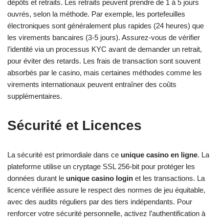
dépôts et retraits. Les retraits peuvent prendre de 1 à 5 jours
ouvrés, selon la méthode. Par exemple, les portefeuilles
électroniques sont généralement plus rapides (24 heures) que
les virements bancaires (3-5 jours). Assurez-vous de vérifier
l’identité via un processus KYC avant de demander un retrait,
pour éviter des retards. Les frais de transaction sont souvent
absorbés par le casino, mais certaines méthodes comme les
virements internationaux peuvent entraîner des coûts
supplémentaires.
Sécurité et Licences
La sécurité est primordiale dans ce
unique casino en ligne
. La
plateforme utilise un cryptage SSL 256-bit pour protéger les
données durant le
unique casino login
et les transactions. La
licence vérifiée assure le respect des normes de jeu équitable,
avec des audits réguliers par des tiers indépendants. Pour
renforcer votre sécurité personnelle, activez l’authentification à