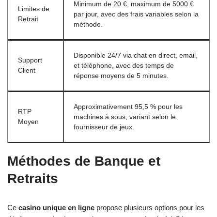
Minimum de 20 €, maximum de 5000 €
Limites de
par jour, avec des frais variables selon la
Retrait
méthode.
Disponible 24/7 via chat en direct, email,
Support
et téléphone, avec des temps de
Client
réponse moyens de 5 minutes.
Approximativement 95,5 % pour les
RTP
machines à sous, variant selon le
Moyen
fournisseur de jeux.
Méthodes de Banque et
Retraits
Ce
casino unique en ligne
propose plusieurs options pour les