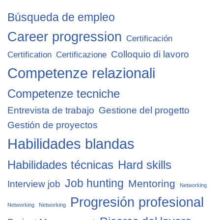
Búsqueda de empleo
Career progression
Certificación
Colloquio di lavoro
Certification
Certificazione
Competenze relazionali
Competenze tecniche
Entrevista de trabajo
Gestione del progetto
Gestión de proyectos
Habilidades blandas
Habilidades técnicas
Hard skills
Job hunting
Mentoring
Interview job
Networking
Progresión profesional
Networking
Networking