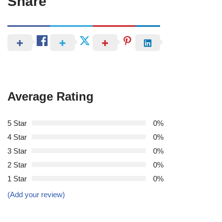
Share
Average Rating
5 Star
0%
4 Star
0%
3 Star
0%
2 Star
0%
1 Star
0%
(Add your review)