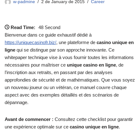
w-padmine
2 de January de 2015
Career
Read Time:
48 Second
Bienvenue dans ce guide exhaustif dédié à
https://uniquecasinofr.biz/
, une plateforme de
casino unique en
ligne
qui se distingue par son approche innovante. Ce
whitepaper technique vise à vous fournir toutes les informations
nécessaires pour maîtriser ce
unique casino en ligne
, de
l’inscription aux retraits, en passant par des analyses
approfondies de sécurité et de mathématiques. Que vous soyez
un nouveau joueur ou un vétéran, ce manuel couvre chaque
aspect avec des exemples détaillés et des scénarios de
dépannage.
Avant de commencer :
Consultez cette checklist pour garantir
une expérience optimale sur ce
casino unique en ligne
.