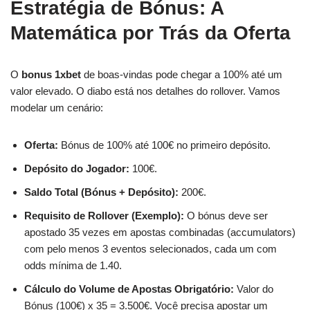
Estratégia de Bónus: A
Matemática por Trás da Oferta
O
bonus 1xbet
de boas-vindas pode chegar a 100% até um
valor elevado. O diabo está nos detalhes do rollover. Vamos
modelar um cenário:
Oferta:
Bónus de 100% até 100€ no primeiro depósito.
Depósito do Jogador:
100€.
Saldo Total (Bónus + Depósito):
200€.
Requisito de Rollover (Exemplo):
O bónus deve ser
apostado 35 vezes em apostas combinadas (accumulators)
com pelo menos 3 eventos selecionados, cada um com
odds mínima de 1.40.
Cálculo do Volume de Apostas Obrigatório:
Valor do
Bónus (100€) x 35 = 3.500€. Você precisa apostar um