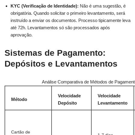
KYC (Verificação de Identidade):
Não é uma sugestão, é
obrigatória. Quando solicitar o primeiro levantamento, será
instruído a enviar os documentos. Processo tipicamente leva
até 72h. Levantamentos só são processados após
aprovação.
Sistemas de Pagamento:
Depósitos e Levantamentos
Análise Comparativa de Métodos de Pagament
Velocidade
Velocidade
Método
Depósito
Levantamento
Cartão de