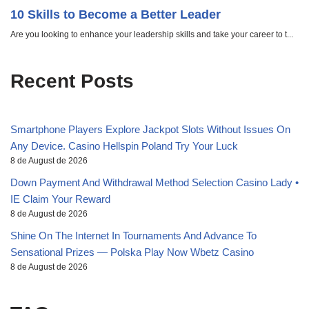
Recent Posts
Smartphone Players Explore Jackpot Slots Without Issues On
Any Device. Casino Hellspin Poland Try Your Luck
8 de August de 2026
Down Payment And Withdrawal Method Selection Casino Lady •
IE Claim Your Reward
8 de August de 2026
Shine On The Internet In Tournaments And Advance To
Sensational Prizes — Polska Play Now Wbetz Casino
8 de August de 2026