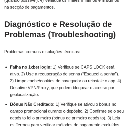
(quando possível). 4) Verifique os limites mínimos e máximos
na secção de pagamentos.
Diagnóstico e Resolução de
Problemas (Troubleshooting)
Problemas comuns e soluções técnicas:
Falha no 1xbet login:
1) Verifique se CAPS LOCK está
ativo. 2) Use a recuperação de senha (“Esqueci a senha”).
3) Limpe cache/cookies do navegador ou reinstale o app. 4)
Desative VPN/Proxy, que podem bloquear o acesso por
geolocalização.
Bónus Não Creditado:
1) Verifique se ativou o bónus no
campo promocional durante o depósito. 2) Confirme se o seu
depósito foi o primeiro (bónus de primeiro depósito). 3) Leia
os Termos para verificar métodos de pagamento excluídos