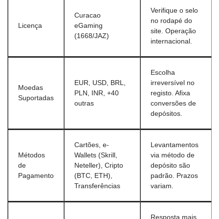
Verifique o selo
Curacao
no rodapé do
Licença
eGaming
site. Operação
(1668/JAZ)
internacional.
Escolha
EUR, USD, BRL,
irreversível no
Moedas
PLN, INR, +40
registo. Afixa
Suportadas
outras
conversões de
depósitos.
Cartões, e-
Levantamentos
Métodos
Wallets (Skrill,
via método de
de
Neteller), Cripto
depósito são
Pagamento
(BTC, ETH),
padrão. Prazos
Transferências
variam.
Resposta mais