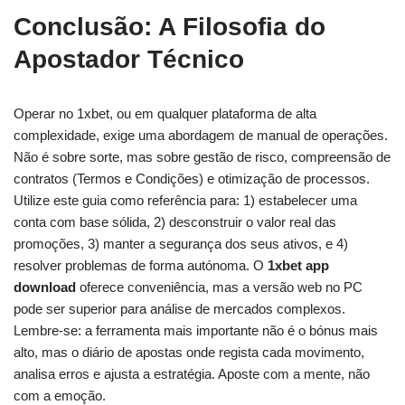
Conclusão: A Filosofia do
Apostador Técnico
Operar no 1xbet, ou em qualquer plataforma de alta
complexidade, exige uma abordagem de manual de operações.
Não é sobre sorte, mas sobre gestão de risco, compreensão de
contratos (Termos e Condições) e otimização de processos.
Utilize este guia como referência para: 1) estabelecer uma
conta com base sólida, 2) desconstruir o valor real das
promoções, 3) manter a segurança dos seus ativos, e 4)
resolver problemas de forma autónoma. O
1xbet app
download
oferece conveniência, mas a versão web no PC
pode ser superior para análise de mercados complexos.
Lembre-se: a ferramenta mais importante não é o bónus mais
alto, mas o diário de apostas onde regista cada movimento,
analisa erros e ajusta a estratégia. Aposte com a mente, não
com a emoção.