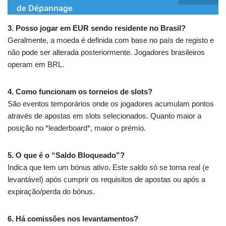
de Dépannage
3. Posso jogar em EUR sendo residente no Brasil?
Geralmente, a moeda é definida com base no país de registo e
não pode ser alterada posteriormente. Jogadores brasileiros
operam em BRL.
4. Como funcionam os torneios de slots?
São eventos temporários onde os jogadores acumulam pontos
através de apostas em slots selecionados. Quanto maior a
posição no *leaderboard*, maior o prémio.
5. O que é o “Saldo Bloqueado”?
Indica que tem um bónus ativo. Este saldo só se torna real (e
levantável) após cumprir os requisitos de apostas ou após a
expiração/perda do bónus.
6. Há comissões nos levantamentos?