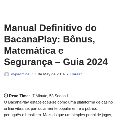
Manual Definitivo do
BacanaPlay: Bônus,
Matemática e
Segurança – Guia 2024
w-padmine
1 de May de 2016
Career
Read Time:
7 Minute, 53 Second
O BacanaPlay estabeleceu-se como uma plataforma de casino
online vibrante, particularmente popular entre o público
português e brasileiro. Mais do que um simples portal de jogos,