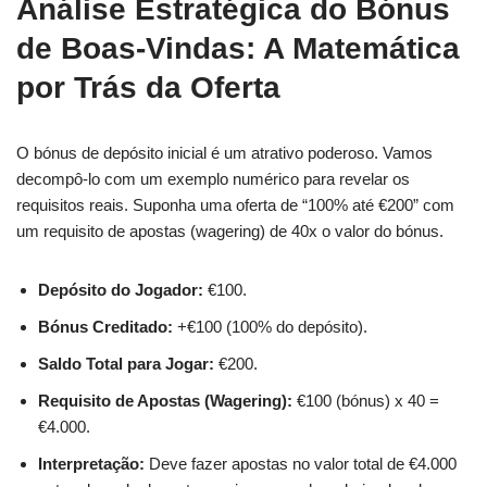
Análise Estratégica do Bónus
de Boas-Vindas: A Matemática
por Trás da Oferta
O bónus de depósito inicial é um atrativo poderoso. Vamos
decompô-lo com um exemplo numérico para revelar os
requisitos reais. Suponha uma oferta de “100% até €200” com
um requisito de apostas (wagering) de 40x o valor do bónus.
Depósito do Jogador:
€100.
Bónus Creditado:
+€100 (100% do depósito).
Saldo Total para Jogar:
€200.
Requisito de Apostas (Wagering):
€100 (bónus) x 40 =
€4.000.
Interpretação:
Deve fazer apostas no valor total de €4.000