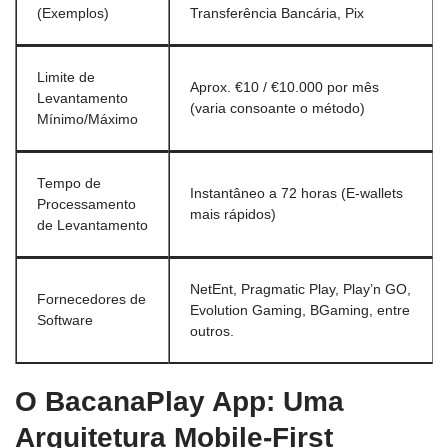
(Exemplos)
Transferência Bancária, Pix
Limite de
Aprox. €10 / €10.000 por mês
Levantamento
(varia consoante o método)
Mínimo/Máximo
Tempo de
Instantâneo a 72 horas (E-wallets
Processamento
mais rápidos)
de Levantamento
NetEnt, Pragmatic Play, Play’n GO,
Fornecedores de
Evolution Gaming, BGaming, entre
Software
outros.
O BacanaPlay App: Uma
Arquitetura Mobile-First