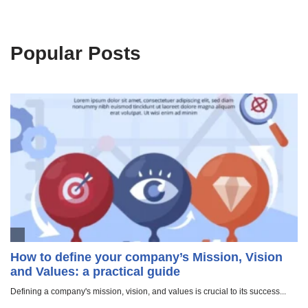
Popular Posts