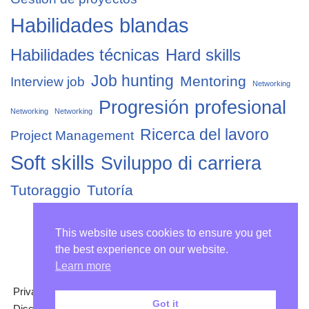
Habilidades blandas
Habilidades técnicas
Hard skills
Job hunting
Mentoring
Interview job
Networking
Progresión profesional
Networking
Networking
Ricerca del lavoro
Project Management
Soft skills
Sviluppo di carriera
Tutoraggio
Tutoría
This website uses cookies to ensure you get
the best experience on our website.
Learn more
Privacy Policy
Contact
About
Terms of Service
Got it
Disclaimer