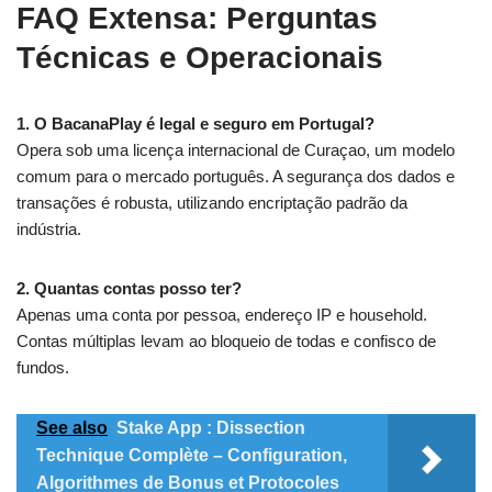
FAQ Extensa: Perguntas
Técnicas e Operacionais
1. O BacanaPlay é legal e seguro em Portugal?
Opera sob uma licença internacional de Curaçao, um modelo
comum para o mercado português. A segurança dos dados e
transações é robusta, utilizando encriptação padrão da
indústria.
2. Quantas contas posso ter?
Apenas uma conta por pessoa, endereço IP e household.
Contas múltiplas levam ao bloqueio de todas e confisco de
fundos.
See also
Stake App : Dissection
Technique Complète – Configuration,
Algorithmes de Bonus et Protocoles