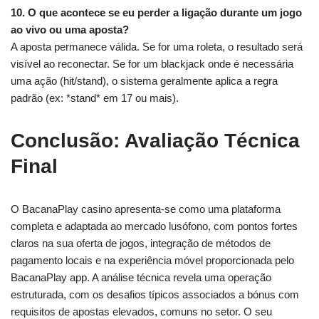
10. O que acontece se eu perder a ligação durante um jogo
ao vivo ou uma aposta?
A aposta permanece válida. Se for uma roleta, o resultado será
visível ao reconectar. Se for um blackjack onde é necessária
uma ação (hit/stand), o sistema geralmente aplica a regra
padrão (ex: *stand* em 17 ou mais).
Conclusão: Avaliação Técnica
Final
O BacanaPlay casino apresenta-se como uma plataforma
completa e adaptada ao mercado lusófono, com pontos fortes
claros na sua oferta de jogos, integração de métodos de
pagamento locais e na experiência móvel proporcionada pelo
BacanaPlay app. A análise técnica revela uma operação
estruturada, com os desafios típicos associados a bónus com
requisitos de apostas elevados, comuns no setor. O seu