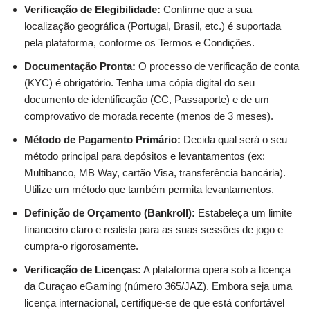
Verificação de Elegibilidade:
Confirme que a sua
localização geográfica (Portugal, Brasil, etc.) é suportada
pela plataforma, conforme os Termos e Condições.
Documentação Pronta:
O processo de verificação de conta
(KYC) é obrigatório. Tenha uma cópia digital do seu
documento de identificação (CC, Passaporte) e de um
comprovativo de morada recente (menos de 3 meses).
Método de Pagamento Primário:
Decida qual será o seu
método principal para depósitos e levantamentos (ex:
Multibanco, MB Way, cartão Visa, transferência bancária).
Utilize um método que também permita levantamentos.
Definição de Orçamento (Bankroll):
Estabeleça um limite
financeiro claro e realista para as suas sessões de jogo e
cumpra-o rigorosamente.
Verificação de Licenças:
A plataforma opera sob a licença
da Curaçao eGaming (número 365/JAZ). Embora seja uma
licença internacional, certifique-se de que está confortável