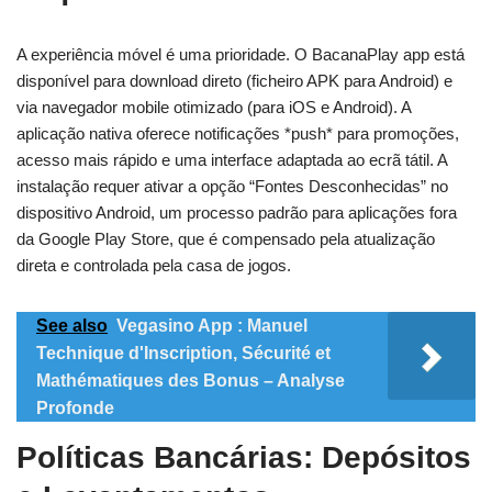
A experiência móvel é uma prioridade. O BacanaPlay app está
disponível para download direto (ficheiro APK para Android) e
via navegador mobile otimizado (para iOS e Android). A
aplicação nativa oferece notificações *push* para promoções,
acesso mais rápido e uma interface adaptada ao ecrã tátil. A
instalação requer ativar a opção “Fontes Desconhecidas” no
dispositivo Android, um processo padrão para aplicações fora
da Google Play Store, que é compensado pela atualização
direta e controlada pela casa de jogos.
See also
Vegasino App : Manuel
Technique d'Inscription, Sécurité et
Mathématiques des Bonus – Analyse
Profonde
Políticas Bancárias: Depósitos