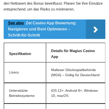
den Nettowert des Bonus beeinflusst. Planen Sie Ihre Einsätze
entsprechend, um das Risiko zu minimieren.
See also
Zet Casino App Bewertung:
Navigieren und Boni Optimieren –
Schritt-für-Schritt
Details für Magius Casino
Spezifikation
App
Malteser Glücksspielbehörde
Lizenz
(MGA) – Gültig für Deutschland
Unterstützte
iOS 12+, Android 8+, Windows
Betriebssysteme
10, macOS