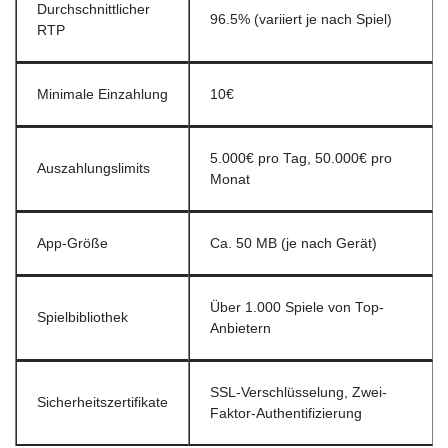
Durchschnittlicher
96.5% (variiert je nach Spiel)
RTP
Minimale Einzahlung
10€
5.000€ pro Tag, 50.000€ pro
Auszahlungslimits
Monat
App-Größe
Ca. 50 MB (je nach Gerät)
Über 1.000 Spiele von Top-
Spielbibliothek
Anbietern
SSL-Verschlüsselung, Zwei-
Sicherheitszertifikate
Faktor-Authentifizierung