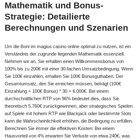
Mathematik und Bonus-
Strategie: Detailierte
Berechnungen und Szenarien
Um die Boni im magius casino online optimal zu nutzen, ist ein
Verständnis der zugrunde liegenden Mathematik essenziell.
Nehmen wir an, Sie erhalten einen Willkommensbonus von
100% bis zu 200€ mit einer 30-fachen Umsatzbedingung. Wenn
Sie 100€ einzahlen, erhalten Sie 100€ Bonusguthaben. Der
Gesamtumsatz, den Sie erreichen müssen, beträgt (100€
Einzahlung + 100€ Bonus) * 30 = 6.000€. Bei einem
durchschnittlichen RTP von 96% bedeutet dies, dass Sie
theoretisch 5.760€ zurückgewinnen, aber strategisches Spielen
auf Spiele mit hohem RTP wie Blackjack oder bestimmte Slots
kann die Wahrscheinlichkeit erhöhen, die Bedingung zu erfüllen.
Berechnen Sie immer die effektiven Kosten: Bei einem
Hausvorteil von 4% erwarten Sie Verluste von etwa 240€, was