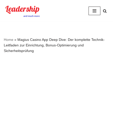
Skip
to
content
Home
»
Magius Casino App Deep Dive: Der komplette Technik-
Leitfaden zur Einrichtung, Bonus-Optimierung und
Sicherheitsprüfung