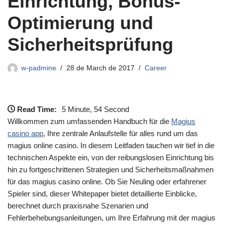
Einrichtung, Bonus-
Optimierung und
Sicherheitsprüfung
w-padmine
28 de March de 2017
Career
Read Time:
5 Minute, 54 Second
Willkommen zum umfassenden Handbuch für die
Magius
casino app
, Ihre zentrale Anlaufstelle für alles rund um das
magius online casino. In diesem Leitfaden tauchen wir tief in die
technischen Aspekte ein, von der reibungslosen Einrichtung bis
hin zu fortgeschrittenen Strategien und Sicherheitsmaßnahmen
für das magius casino online. Ob Sie Neuling oder erfahrener
Spieler sind, dieser Whitepaper bietet detaillierte Einblicke,
berechnet durch praxisnahe Szenarien und
Fehlerbehebungsanleitungen, um Ihre Erfahrung mit der magius