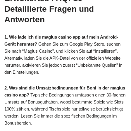
Detaillierte Fragen und
Antworten
1. Wie lade ich die magius casino app auf mein Android-
Gerät herunter?
Gehen Sie zum Google Play Store, suchen
Sie nach “Magius Casino”, und klicken Sie auf “Installieren”.
Alternativ, laden Sie die APK-Datei von der offiziellen Website
herunter, aktivieren Sie jedoch zuerst “Unbekannte Quellen” in
den Einstellungen.
2. Was sind die Umsatzbedingungen für Boni in der magius
casino app?
Typische Bedingungen umfassen einen 30-fachen
Umsatz auf Bonusguthaben, wobei bestimmte Spiele wie Slots
100% zählen, während Tischspiele nur teilweise berücksichtigt
werden. Lesen Sie immer die spezifischen Bedingungen im
Bonusbereich.