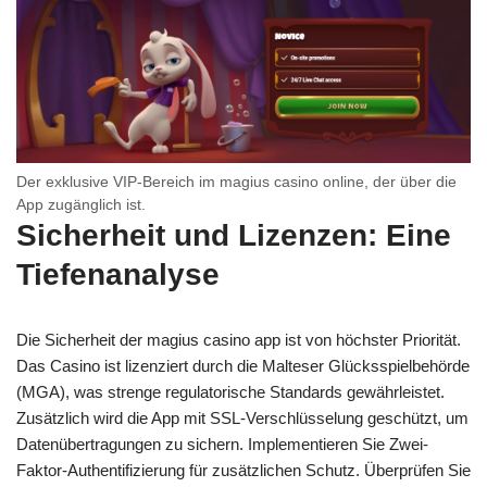
Der exklusive VIP-Bereich im magius casino online, der über die
App zugänglich ist.
Sicherheit und Lizenzen: Eine
Tiefenanalyse
Die Sicherheit der magius casino app ist von höchster Priorität.
Das Casino ist lizenziert durch die Malteser Glücksspielbehörde
(MGA), was strenge regulatorische Standards gewährleistet.
Zusätzlich wird die App mit SSL-Verschlüsselung geschützt, um
Datenübertragungen zu sichern. Implementieren Sie Zwei-
Faktor-Authentifizierung für zusätzlichen Schutz. Überprüfen Sie