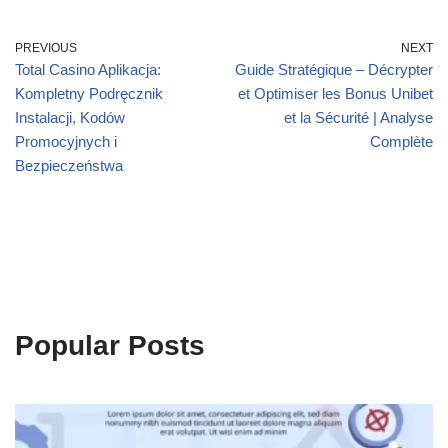
PREVIOUS
NEXT
Total Casino Aplikacja:
Guide Stratégique – Décrypter
Kompletny Podręcznik
et Optimiser les Bonus Unibet
Instalacji, Kodów
et la Sécurité | Analyse
Promocyjnych i
Complète
Bezpieczeństwa
Popular Posts