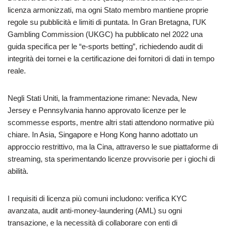
licenza armonizzati, ma ogni Stato membro mantiene proprie
regole su pubblicità e limiti di puntata. In Gran Bretagna, l’UK
Gambling Commission (UKGC) ha pubblicato nel 2022 una
guida specifica per le “e‑sports betting”, richiedendo audit di
integrità dei tornei e la certificazione dei fornitori di dati in tempo
reale.
Negli Stati Uniti, la frammentazione rimane: Nevada, New
Jersey e Pennsylvania hanno approvato licenze per le
scommesse esports, mentre altri stati attendono normative più
chiare. In Asia, Singapore e Hong Kong hanno adottato un
approccio restrittivo, ma la Cina, attraverso le sue piattaforme di
streaming, sta sperimentando licenze provvisorie per i giochi di
abilità.
I requisiti di licenza più comuni includono: verifica KYC
avanzata, audit anti‑money‑laundering (AML) su ogni
transazione, e la necessità di collaborare con enti di