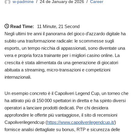
w-padmine
24 de January de 2026
Career
Read Time:
11 Minute, 21 Second
Negli ultimi tre anni il panorama del gioco d’azzardo digitale ha
subito una trasformazione radicale: le scommesse sugli
esports, un tempo nicchia di appassionati, sono diventate una
vera e propria forza trainante per i migliori casino online. La
crescita è stata alimentata da una generazione di giocatori
abituata a streaming, micro‑transazioni e competizioni
internazionali.
Un esempio concreto è il Capoliveri Legend Cup, un torneo che
ha attirato più di 150 000 spettatori in diretta e ha spinto diversi
operatori a lanciare prodotti dedicati. Per chi desidera
approfondire le offerte più vantaggiose, il sito di recensioni
Capoliverilegendcup (
https://www.capoliverilegendcup.it/
)
fornisce analisi dettagliate su bonus, RTP e sicurezza delle