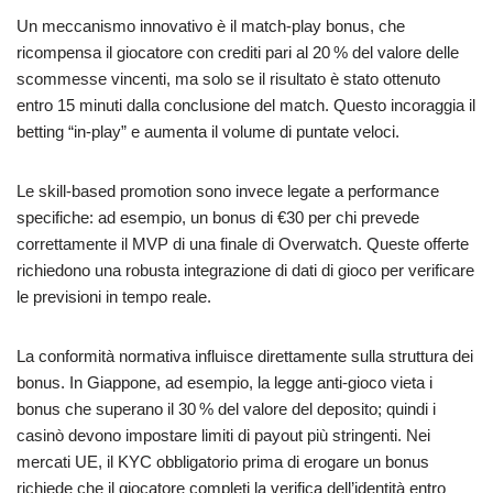
Un meccanismo innovativo è il match‑play bonus, che
ricompensa il giocatore con crediti pari al 20 % del valore delle
scommesse vincenti, ma solo se il risultato è stato ottenuto
entro 15 minuti dalla conclusione del match. Questo incoraggia il
betting “in‑play” e aumenta il volume di puntate veloci.
Le skill‑based promotion sono invece legate a performance
specifiche: ad esempio, un bonus di €30 per chi prevede
correttamente il MVP di una finale di Overwatch. Queste offerte
richiedono una robusta integrazione di dati di gioco per verificare
le previsioni in tempo reale.
La conformità normativa influisce direttamente sulla struttura dei
bonus. In Giappone, ad esempio, la legge anti‑gioco vieta i
bonus che superano il 30 % del valore del deposito; quindi i
casinò devono impostare limiti di payout più stringenti. Nei
mercati UE, il KYC obbligatorio prima di erogare un bonus
richiede che il giocatore completi la verifica dell’identità entro