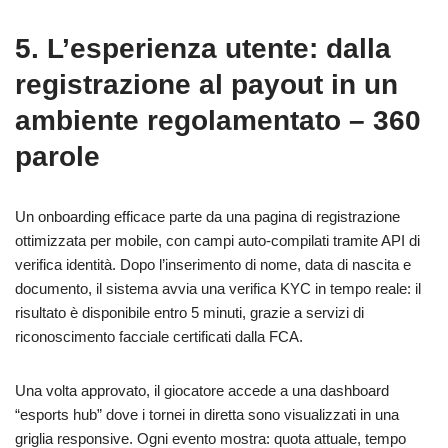
5. L’esperienza utente: dalla
registrazione al payout in un
ambiente regolamentato – 360
parole
Un onboarding efficace parte da una pagina di registrazione
ottimizzata per mobile, con campi auto‑compilati tramite API di
verifica identità. Dopo l’inserimento di nome, data di nascita e
documento, il sistema avvia una verifica KYC in tempo reale: il
risultato è disponibile entro 5 minuti, grazie a servizi di
riconoscimento facciale certificati dalla FCA.
Una volta approvato, il giocatore accede a una dashboard
“esports hub” dove i tornei in diretta sono visualizzati in una
griglia responsive. Ogni evento mostra: quota attuale, tempo