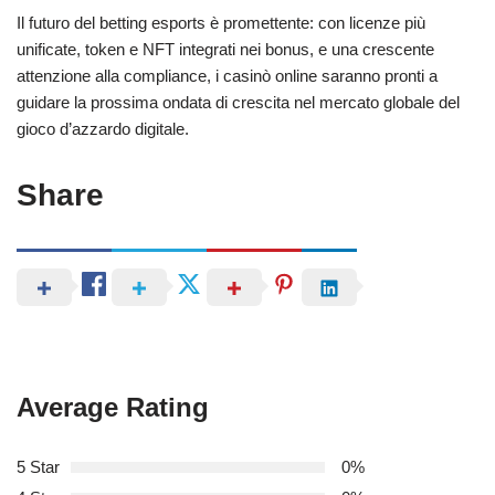
Il futuro del betting esports è promettente: con licenze più
unificate, token e NFT integrati nei bonus, e una crescente
attenzione alla compliance, i casinò online saranno pronti a
guidare la prossima ondata di crescita nel mercato globale del
gioco d’azzardo digitale.
Share
Average Rating
5 Star
0%