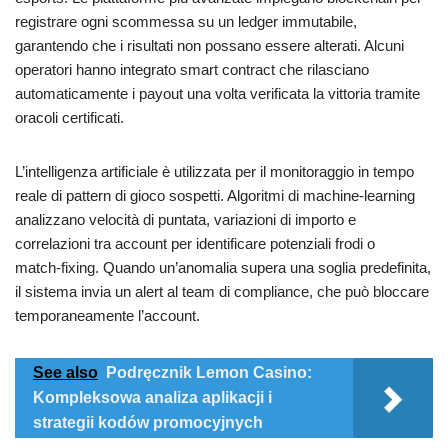
registrare ogni scommessa su un ledger immutabile,
garantendo che i risultati non possano essere alterati. Alcuni
operatori hanno integrato smart contract che rilasciano
automaticamente i payout una volta verificata la vittoria tramite
oracoli certificati.
L’intelligenza artificiale è utilizzata per il monitoraggio in tempo
reale di pattern di gioco sospetti. Algoritmi di machine‑learning
analizzano velocità di puntata, variazioni di importo e
correlazioni tra account per identificare potenziali frodi o
match‑fixing. Quando un’anomalia supera una soglia predefinita,
il sistema invia un alert al team di compliance, che può bloccare
temporaneamente l’account.
See also
Podręcznik Lemon Casino:
Kompleksowa analiza aplikacji i
strategii kodów promocyjnych