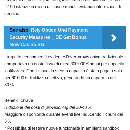
2.150 istanze in meno di cinque minuti, evitando interruzioni di
servizio.
See also
Rely Option Und Payment
Security Measures _ DE Get Bonus
Now Casino SG
L’impatto economico è evidente: l’over‑provisioning tradizionale
comportava un costo fisso di circa 300 000 € annui per capacità
inutilizzata. Con il cloud, la stessa capacità è stata pagata solo
per 90 000 € di utilizzo effettivo, generando un risparmio del
30 %.
Benefici chiave
Riduzione dei costi di provisioning del 30‑40 %.
Maggiore disponibilità durante eventi live, riducendo il churn del
5 %.
* Possibilità di testare nuove funzionalità in ambienti sandbox