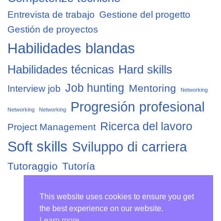
Entrevista de trabajo
Gestione del progetto
Gestión de proyectos
Habilidades blandas
Habilidades técnicas
Hard skills
Job hunting
Mentoring
Interview job
Networking
Progresión profesional
Networking
Networking
Ricerca del lavoro
Project Management
Soft skills
Sviluppo di carriera
Tutoraggio
Tutoría
This website uses cookies to ensure you get
the best experience on our website.
Learn more