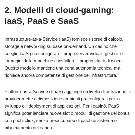
2. Modelli di cloud‑gaming:
IaaS, PaaS e SaaS
Infrastructure‑as‑a‑Service (IaaS) fornisce risorse di calcolo,
storage e networking su base on‑demand. Un casinò che
sceglie IaaS può configurare i propri server virtuali, gestire le
immagini delle macchine e installare il proprio stack di gioco.
Questo modello mantiene una certa autonomia tecnica, ma
richiede ancora competenze di gestione dell’infrastruttura.
Platform‑as‑a‑Service (PaaS) aggiunge un livello di astrazione: il
provider mette a disposizione ambienti preconfigurati per lo
sviluppo e il deployment di applicazioni. Per i casinò, PaaS
significa poter lanciare nuove slot o moduli di gestione del bonus
con pochi click, senza preoccuparsi di patch di sistema o
bilanciamento del carico.