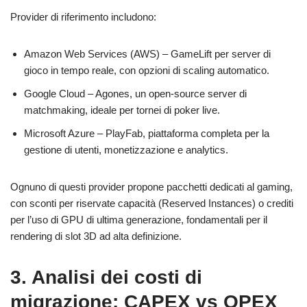
Provider di riferimento includono:
Amazon Web Services (AWS) – GameLift per server di
gioco in tempo reale, con opzioni di scaling automatico.
Google Cloud – Agones, un open‑source server di
matchmaking, ideale per tornei di poker live.
Microsoft Azure – PlayFab, piattaforma completa per la
gestione di utenti, monetizzazione e analytics.
Ognuno di questi provider propone pacchetti dedicati al gaming,
con sconti per riservate capacità (Reserved Instances) o crediti
per l’uso di GPU di ultima generazione, fondamentali per il
rendering di slot 3D ad alta definizione.
3. Analisi dei costi di
migrazione: CAPEX vs OPEX