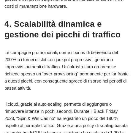
costi di manutenzione hardware.
4. Scalabilità dinamica e
gestione dei picchi di traffico
Le campagne promozionali, come i bonus di benvenuto del
200 % o i tornei di slot con jackpot progressivi, generano
improvvisi aumenti di traffico. Un’infrastruttura on‑premise
richiede spesso un “over‑provisioning” permanente per far fronte
a questi picchi, con conseguente spreco di risorse nei periodi di
bassa attività.
Il cloud, grazie al auto‑scaling, permette di aggiungere o
rimuovere istanze in pochi secondi. Durante il Black Friday
2023, “Spin & Win Casino” ha registrato un picco del 180 %
rispetto al normale traffico. Grazie a una policy di scaling basata
su metriche di CPU e latenza, il sistema ha scalato da 1.200 a