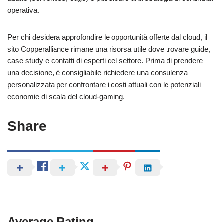
operativa.
Per chi desidera approfondire le opportunità offerte dal cloud, il
sito Copperalliance rimane una risorsa utile dove trovare guide,
case study e contatti di esperti del settore. Prima di prendere
una decisione, è consigliabile richiedere una consulenza
personalizzata per confrontare i costi attuali con le potenziali
economie di scala del cloud‑gaming.
Share
Average Rating