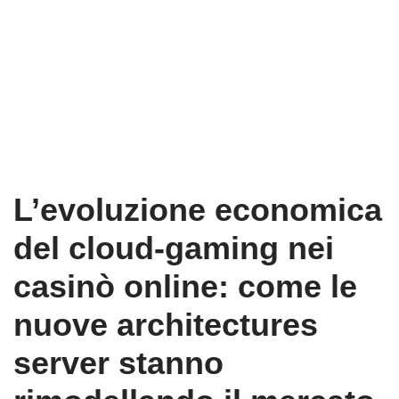
L’evoluzione economica
del cloud‑gaming nei
casinò online: come le
nuove architectures
server stanno