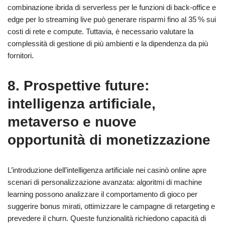
combinazione ibrida di serverless per le funzioni di back‑office e
edge per lo streaming live può generare risparmi fino al 35 % sui
costi di rete e compute. Tuttavia, è necessario valutare la
complessità di gestione di più ambienti e la dipendenza da più
fornitori.
8. Prospettive future:
intelligenza artificiale,
metaverso e nuove
opportunità di monetizzazione
L’introduzione dell’intelligenza artificiale nei casinò online apre
scenari di personalizzazione avanzata: algoritmi di machine
learning possono analizzare il comportamento di gioco per
suggerire bonus mirati, ottimizzare le campagne di retargeting e
prevedere il churn. Queste funzionalità richiedono capacità di