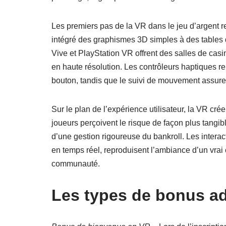
Les premiers pas de la VR dans le jeu d’argent
intégré des graphismes 3D simples à des tables
Vive et PlayStation VR offrent des salles de cas
en haute résolution. Les contrôleurs haptiques re
bouton, tandis que le suivi de mouvement assure q
Sur le plan de l’expérience utilisateur, la VR c
joueurs perçoivent le risque de façon plus tangible
d’une gestion rigoureuse du bankroll. Les interac
en temps réel, reproduisent l’ambiance d’un vrai
communauté.
Les types de bonus a