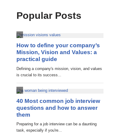
Popular Posts