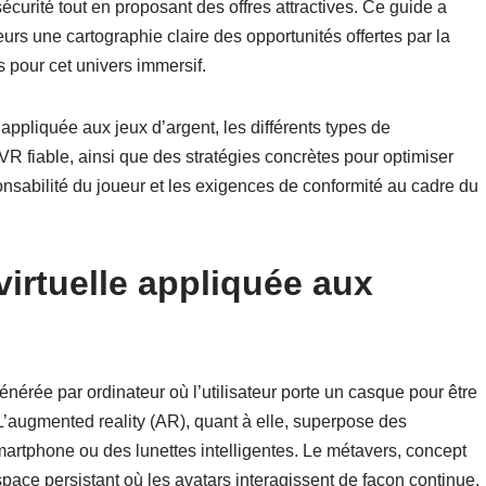
écurité tout en proposant des offres attractives. Ce guide a
eurs une cartographie claire des opportunités offertes par la
pour cet univers immersif.
pliquée aux jeux d’argent, les différents types de
 VR fiable, ainsi que des stratégies concrètes pour optimiser
onsabilité du joueur et les exigences de conformité au cadre du
virtuelle appliquée aux
énérée par ordinateur où l’utilisateur porte un casque pour être
’augmented reality (AR), quant à elle, superpose des
artphone ou des lunettes intelligentes. Le métavers, concept
pace persistant où les avatars interagissent de façon continue.