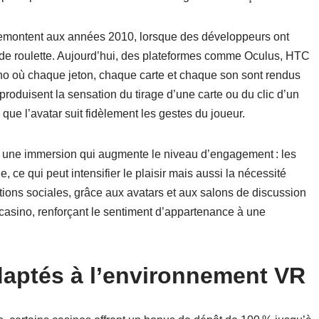
 remontent aux années 2010, lorsque des développeurs ont
 de roulette. Aujourd’hui, des plateformes comme Oculus, HTC
ino où chaque jeton, chaque carte et chaque son sont rendus
produisent la sensation du tirage d’une carte ou du clic d’un
ue l’avatar suit fidèlement les gestes du joueur.
rée une immersion qui augmente le niveau d’engagement : les
, ce qui peut intensifier le plaisir mais aussi la nécessité
tions sociales, grâce aux avatars et aux salons de discussion
 casino, renforçant le sentiment d’appartenance à une
daptés à l’environnement VR