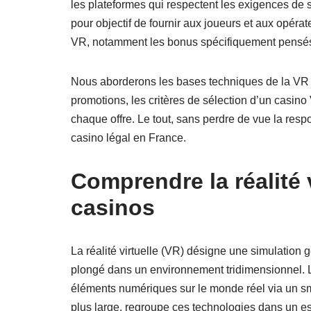
les plateformes qui respectent les exigences de s
pour objectif de fournir aux joueurs et aux opérat
VR, notamment les bonus spécifiquement pensés 
Nous aborderons les bases techniques de la VR ap
promotions, les critères de sélection d’un casino
chaque offre. Le tout, sans perdre de vue la resp
casino légal en France.
Comprendre la réalité 
casinos
La réalité virtuelle (VR) désigne une simulation g
plongé dans un environnement tridimensionnel. L
éléments numériques sur le monde réel via un sm
plus large, regroupe ces technologies dans un es