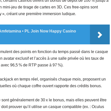
on, certains casinos offrent un bonus de dépôt de 100 % jusqu’à
 mini‑jeu de tirage de cartes en 3D. Ces free‑spins sont
», créant une première immersion ludique.
e Amfetamina • PL Join Now Happy Casino
mulent des points en fonction du temps passé dans le casque
 avatar exclusif et l’accès à une salle privée où les taux de
t avec 96,5 % de RTP passe à 97 %).
lackjack en temps réel, organisés chaque mois, proposent un
rtuelles où chaque coffre ouvert rapporte des crédits bonus.
sont généralement de 30 x le bonus, mais elles peuvent être
 doit prouver qu’il utilise un casque compatible (ex. : Oculus