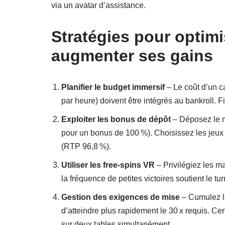
via un avatar d’assistance.
Stratégies pour optimi
augmenter ses gains
Planifier le budget immersif
– Le coût d’un c
par heure) doivent être intégrés au bankroll.
Exploiter les bonus de dépôt
– Déposez le mo
pour un bonus de 100 %). Choisissez les jeux 
(RTP 96,8 %).
Utiliser les free‑spins VR
– Privilégiez les m
la fréquence de petites victoires soutient le tu
Gestion des exigences de mise
– Cumulez les
d’atteindre plus rapidement le 30 x requis. Cer
sur deux tables simultanément.