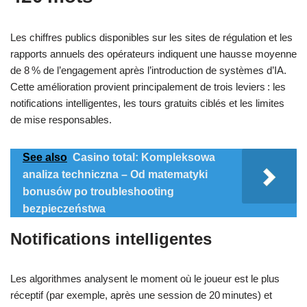
Les chiffres publics disponibles sur les sites de régulation et les
rapports annuels des opérateurs indiquent une hausse moyenne
de 8 % de l’engagement après l’introduction de systèmes d’IA.
Cette amélioration provient principalement de trois leviers : les
notifications intelligentes, les tours gratuits ciblés et les limites
de mise responsables.
See also
Casino total: Kompleksowa
analiza techniczna – Od matematyki
bonusów po troubleshooting
bezpieczeństwa
Notifications intelligentes
Les algorithmes analysent le moment où le joueur est le plus
réceptif (par exemple, après une session de 20 minutes) et