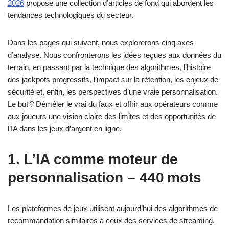
2026
propose une collection d’articles de fond qui abordent les
tendances technologiques du secteur.
Dans les pages qui suivent, nous explorerons cinq axes
d’analyse. Nous confronterons les idées reçues aux données du
terrain, en passant par la technique des algorithmes, l’histoire
des jackpots progressifs, l’impact sur la rétention, les enjeux de
sécurité et, enfin, les perspectives d’une vraie personnalisation.
Le but ? Démêler le vrai du faux et offrir aux opérateurs comme
aux joueurs une vision claire des limites et des opportunités de
l’IA dans les jeux d’argent en ligne.
1. L’IA comme moteur de
personnalisation – 440 mots
Les plateformes de jeux utilisent aujourd’hui des algorithmes de
recommandation similaires à ceux des services de streaming.