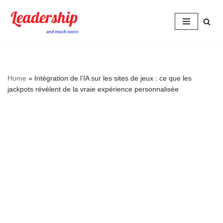
Skip
to
content
Home
»
Intégration de l’IA sur les sites de jeux : ce que les
jackpots révèlent de la vraie expérience personnalisée