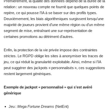
Premièrement, la qualité des données dépend de la durée de la
relation : un nouveau compte ne fournit que quelques points de
repère, ce qui pousse l’IA à se baser sur des profils types.
Deuxièmement, les biais algorithmiques surgissent lorsqu’une
majorité de joueurs provient d’une même région ou d’un même
segment de mise, entraînant une sur‑représentation de
certaines promotions au détriment d’autres.
Enfin, la protection de la vie privée impose des contraintes
strictes. Le RGPD oblige les sites à anonymiser les traces de
jeu, ce qui réduit la granularité exploitable. Ainsi, même si l’IA
peut suggérer des jackpots « personnalisés », ces suggestions
restent largement génériques.
Exemple de jackpot « personnalisé » qui s’est avéré
générique
Jeu :
Mega Fortune Dreams
(NetEnt)