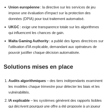
Union européenne
: la directive sur les services de jeu
impose une évaluation d’impact sur la protection des
données (DPIA) pour tout traitement automatisé.
UKGC
: exige une transparence totale sur les algorithmes
qui influencent les chances de gain.
Malta Gaming Authority
: a publié des lignes directrices sur
l’utilisation d’IA explicable, demandant aux opérateurs de
pouvoir justifier chaque décision automatisée.
Solutions mises en place
Audits algorithmiques
– des tiers indépendants examinent
les modèles chaque trimestre pour détecter les biais et les
vulnérabilités.
IA explicable
– les systèmes génèrent des rapports lisibles
qui décrivent pourquoi une offre a été proposée à un joueur