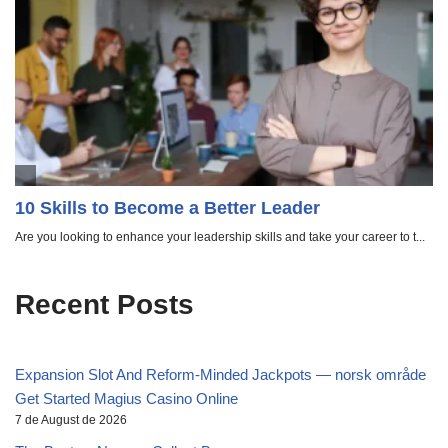
Recent Posts
Expansion Slot And Reform-Minded Jackpots — norsk område
Get Started Magius Casino Online
7 de August de 2026