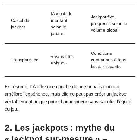
IA ajuste le
Jackpot fixe,
Calcul du
montant
progressif selon le
jackpot
selon le
volume global
joueur
Conditions
« Vous êtes
Transparence
communes à tous
unique »
les participants
En résumé, l’IA offre une couche de personnalisation qui
améliore l’expérience, mais elle ne peut pas créer un jackpot
véritablement unique pour chaque joueur sans sacrifier l’équité
du jeu.
2. Les jackpots : mythe du
« jackpot sur‑mesure » –