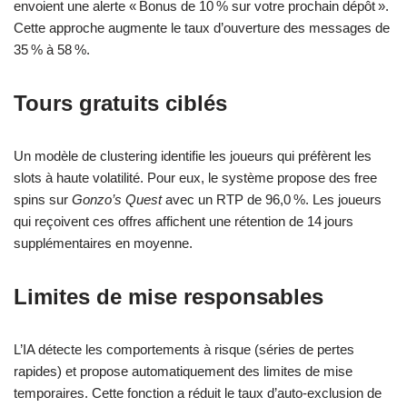
envoient une alerte « Bonus de 10 % sur votre prochain dépôt ».
Cette approche augmente le taux d’ouverture des messages de
35 % à 58 %.
Tours gratuits ciblés
Un modèle de clustering identifie les joueurs qui préfèrent les
slots à haute volatilité. Pour eux, le système propose des free
spins sur
Gonzo’s Quest
avec un RTP de 96,0 %. Les joueurs
qui reçoivent ces offres affichent une rétention de 14 jours
supplémentaires en moyenne.
Limites de mise responsables
L’IA détecte les comportements à risque (séries de pertes
rapides) et propose automatiquement des limites de mise
temporaires. Cette fonction a réduit le taux d’auto‑exclusion de