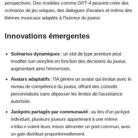
perspectives. Des modèles comme GPT‑4 peuvent créer des
scénarios de jeu uniques, des dialogues d’avatars et même des
thèmes musicaux adaptés à l’humeur du joueur.
Innovations émergentes
Scénarios dynamiques
: un slot de type aventure peut
modifier son storyline en fonction des décisions du joueur,
augmentant ainsi l’immersion.
Avatars adaptatifs
: l’IA génère un avatar qui évolue avec le
niveau de compétence du joueur, offrant des conseils
personnalisés sans dépasser les limites de l’assistance
autorisée.
Jackpots partagés par communauté
: au lieu d’un jackpot
individuel, plusieurs joueurs appartenant à une même
« tribu » voient leurs mises alimenter un pool commun, avec
un gain distribué proportionnellement.