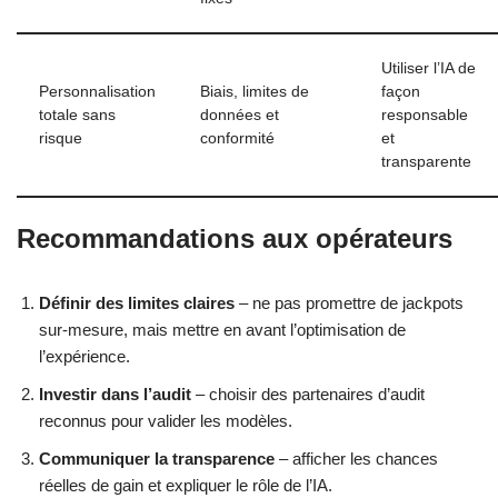
Utiliser l’IA de
Personnalisation
Biais, limites de
façon
totale sans
données et
responsable
risque
conformité
et
transparente
Recommandations aux opérateurs
Définir des limites claires
– ne pas promettre de jackpots
sur‑mesure, mais mettre en avant l’optimisation de
l’expérience.
Investir dans l’audit
– choisir des partenaires d’audit
reconnus pour valider les modèles.
Communiquer la transparence
– afficher les chances
réelles de gain et expliquer le rôle de l’IA.