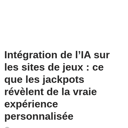
Intégration de l’IA sur
les sites de jeux : ce
que les jackpots
révèlent de la vraie
expérience
personnalisée