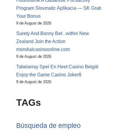
Hodnostník A Oddanosť Počítačový
Program Slovmatic Aplikacia — SK Grab
Your Bonus
9 de August de 2026
Surety And Bonny Bet . within New
Zealand Join the Action
mondialcasinoonline.com
9 de August de 2026
Tabelarray Spel En Heet Casino België
Enjoy the Game Casino Joker8
9 de August de 2026
TAGs
Búsqueda de empleo