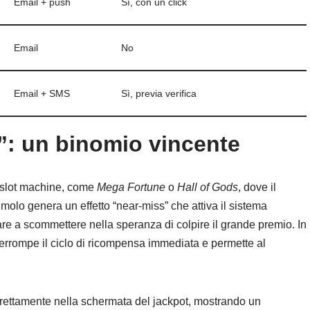
Email + push
Sì, con un click
Email
No
Email + SMS
Sì, previa verifica
f”: un binomio vincente
e slot machine, come
Mega Fortune
o
Hall of Gods
, dove il
molo genera un effetto “near‑miss” che attiva il sistema
re a scommettere nella speranza di colpire il grande premio. In
terrompe il ciclo di ricompensa immediata e permette al
 direttamente nella schermata del jackpot, mostrando un