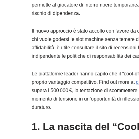
permette al giocatore di interrompere temporaneam
rischio di dipendenza.
Il nuovo approccio è stato accolto con favore da
chi vuole godersi le slot machine senza temere di 
affidabilità, è utile consultare il sito di rece
indipendente le politiche di responsabilità dei ca
Le piattaforme leader hanno capito che il “cool‑
proprio vantaggio competitivo. Find out more at
c
supera i 500 000 €, la tentazione di scommetter
momento di tensione in un’opportunità di riflessi
duraturo.
1. La nascita del “Cool