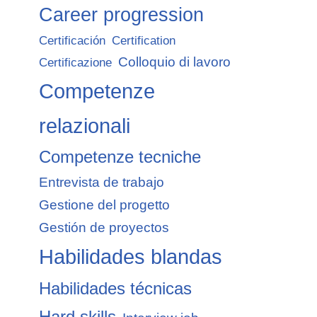
Career progression
Certificación
Certification
Colloquio di lavoro
Certificazione
Competenze
relazionali
Competenze tecniche
Entrevista de trabajo
Gestione del progetto
Gestión de proyectos
Habilidades blandas
Habilidades técnicas
Hard skills