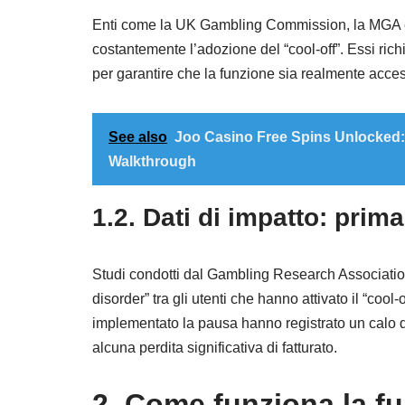
Enti come la UK Gambling Commission, la MGA e 
costantemente l’adozione del “cool‑off”. Essi richi
per garantire che la funzione sia realmente acces
See also
Joo Casino Free Spins Unlocked:
Walkthrough
1.2. Dati di impatto: prim
Studi condotti dal Gambling Research Associatio
disorder” tra gli utenti che hanno attivato il “coo
implementato la pausa hanno registrato un calo d
alcuna perdita significativa di fatturato.
2. Come funziona la fu