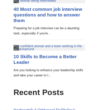
Recent Posts