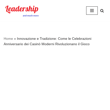
Skip
to
content
Home
»
Innovazione e Tradizione: Come le Celebrazioni
Anniversario dei Casinò Moderni Rivoluzionano il Gioco