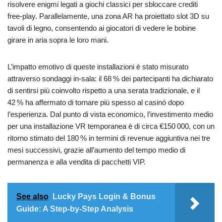
risolvere enigmi legati a giochi classici per sbloccare crediti
free‑play. Parallelamente, una zona AR ha proiettato slot 3D su
tavoli di legno, consentendo ai giocatori di vedere le bobine
girare in aria sopra le loro mani.
L’impatto emotivo di queste installazioni è stato misurato
attraverso sondaggi in‑sala: il 68 % dei partecipanti ha dichiarato
di sentirsi più coinvolto rispetto a una serata tradizionale, e il
42 % ha affermato di tornare più spesso al casinò dopo
l’esperienza. Dal punto di vista economico, l’investimento medio
per una installazione VR temporanea è di circa €150 000, con un
ritorno stimato del 180 % in termini di revenue aggiuntiva nei tre
mesi successivi, grazie all’aumento del tempo medio di
permanenza e alla vendita di pacchetti VIP.
See also
Lucky Pays Login & Bonus
Guide: A Step-by-Step Analysis