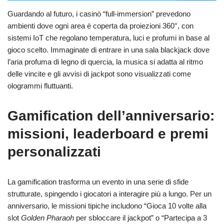
Guardando al futuro, i casinò “full‑immersion” prevedono
ambienti dove ogni area è coperta da proiezioni 360°, con
sistemi IoT che regolano temperatura, luci e profumi in base al
gioco scelto. Immaginate di entrare in una sala blackjack dove
l’aria profuma di legno di quercia, la musica si adatta al ritmo
delle vincite e gli avvisi di jackpot sono visualizzati come
ologrammi fluttuanti.
Gamification dell’anniversario:
missioni, leaderboard e premi
personalizzati
La gamification trasforma un evento in una serie di sfide
strutturate, spingendo i giocatori a interagire più a lungo. Per un
anniversario, le missioni tipiche includono “Gioca 10 volte alla
slot
Golden Pharaoh
per sbloccare il jackpot” o “Partecipa a 3