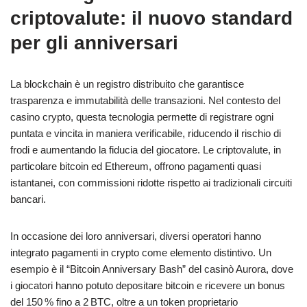
criptovalute: il nuovo standard
per gli anniversari
La blockchain è un registro distribuito che garantisce
trasparenza e immutabilità delle transazioni. Nel contesto del
casino crypto, questa tecnologia permette di registrare ogni
puntata e vincita in maniera verificabile, riducendo il rischio di
frodi e aumentando la fiducia del giocatore. Le criptovalute, in
particolare bitcoin ed Ethereum, offrono pagamenti quasi
istantanei, con commissioni ridotte rispetto ai tradizionali circuiti
bancari.
In occasione dei loro anniversari, diversi operatori hanno
integrato pagamenti in crypto come elemento distintivo. Un
esempio è il “Bitcoin Anniversary Bash” del casinò Aurora, dove
i giocatori hanno potuto depositare bitcoin e ricevere un bonus
del 150 % fino a 2 BTC, oltre a un token proprietario