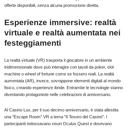
offerte disponibili, senza alcuna promozione diretta.
Esperienze immersive: realtà
virtuale e realtà aumentata nei
festeggiamenti
La realtà virtuale (VR) trasporta il giocatore in un ambiente
tridimensionale dove può interagire con tavoli da poker, slot
machine o wheel of fortune come se fossero reali. La realtà
aumentata (AR), invece, sovrappone elementi digitali al mondo
fisico, creando esperienze ibride. Entrambe le tecnologie stanno
diventando protagoniste nelle celebrazioni di anniversario.
Al Casino Lux, per il suo decimo anniversario, è stata allestita
una “Escape Room” VR a tema “Il Tesoro del Casinò”. I
partecipanti indossavano visori Oculus Quest e dovevano