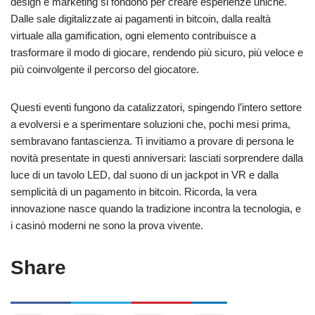
design e marketing si fondono per creare esperienze uniche.
Dalle sale digitalizzate ai pagamenti in bitcoin, dalla realtà
virtuale alla gamification, ogni elemento contribuisce a
trasformare il modo di giocare, rendendo più sicuro, più veloce e
più coinvolgente il percorso del giocatore.
Questi eventi fungono da catalizzatori, spingendo l’intero settore
a evolversi e a sperimentare soluzioni che, pochi mesi prima,
sembravano fantascienza. Ti invitiamo a provare di persona le
novità presentate in questi anniversari: lasciati sorprendere dalla
luce di un tavolo LED, dal suono di un jackpot in VR e dalla
semplicità di un pagamento in bitcoin. Ricorda, la vera
innovazione nasce quando la tradizione incontra la tecnologia, e
i casinò moderni ne sono la prova vivente.
Share