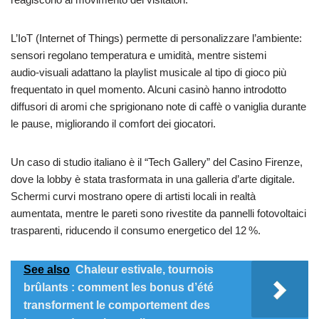
L’IoT (Internet of Things) permette di personalizzare l’ambiente:
sensori regolano temperatura e umidità, mentre sistemi
audio‑visuali adattano la playlist musicale al tipo di gioco più
frequentato in quel momento. Alcuni casinò hanno introdotto
diffusori di aromi che sprigionano note di caffè o vaniglia durante
le pause, migliorando il comfort dei giocatori.
Un caso di studio italiano è il “Tech Gallery” del Casino Firenze,
dove la lobby è stata trasformata in una galleria d’arte digitale.
Schermi curvi mostrano opere di artisti locali in realtà
aumentata, mentre le pareti sono rivestite da pannelli fotovoltaici
trasparenti, riducendo il consumo energetico del 12 %.
See also
Chaleur estivale, tournois
brûlants : comment les bonus d’été
transforment le comportement des