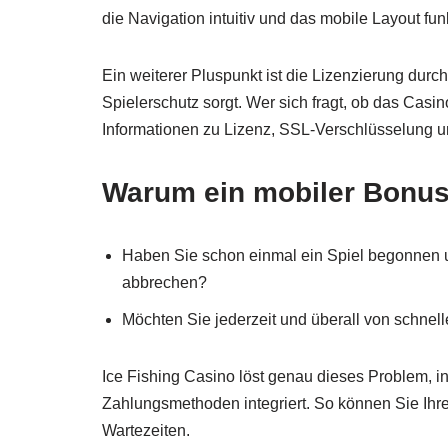
die Navigation intuitiv und das mobile Layout fu
Ein weiterer Pluspunkt ist die Lizenzierung durc
Spielerschutz sorgt. Wer sich fragt, ob das Casino
Informationen zu Lizenz, SSL‑Verschlüsselung u
Warum ein mobiler Bonus 
Haben Sie schon einmal ein Spiel begonnen 
abbrechen?
Möchten Sie jederzeit und überall von schnel
Ice Fishing Casino löst genau dieses Problem, i
Zahlungsmethoden integriert. So können Sie Ihr
Wartezeiten.