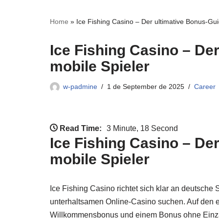
Home
»
Ice Fishing Casino – Der ultimative Bonus‑Gui
Ice Fishing Casino – De
mobile Spieler
w-padmine
1 de September de 2025
Career
Read Time:
3 Minute, 18 Second
Ice Fishing Casino – De
mobile Spieler
Ice Fishing Casino richtet sich klar an deutsche
unterhaltsamen Online‑Casino suchen. Auf den er
Willkommensbonus und einem Bonus ohne Einzahl