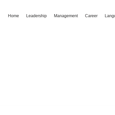
Home
Leadership
Management
Career
Lang