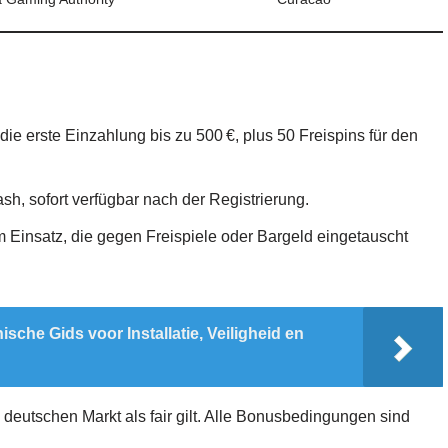
ie erste Einzahlung bis zu 500 €, plus 50 Freispins für den
sh, sofort verfügbar nach der Registrierung.
Einsatz, die gegen Freispiele oder Bargeld eingetauscht
sche Gids voor Installatie, Veiligheid en
deutschen Markt als fair gilt. Alle Bonusbedingungen sind