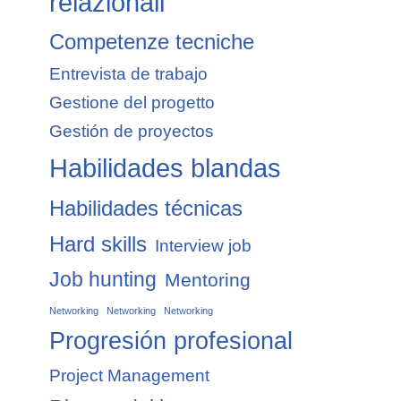
relazionali
Competenze tecniche
Entrevista de trabajo
Gestione del progetto
Gestión de proyectos
Habilidades blandas
Habilidades técnicas
Hard skills
Interview job
Job hunting
Mentoring
Networking
Networking
Networking
Progresión profesional
Project Management