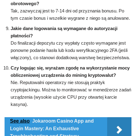
obrotowego?
Tak, zazwyczaj jest to 7-14 dni od przyznania bonusu. Po
tym czasie bonus i wszelkie wygrane z niego są anulowane.
Jakie dane logowania są wymagane do autoryzacji
płatności?
Do finalizacji depozytu czy wypłaty często wymagane jest
ponowne podanie hasła lub kodu weryfikacyjnego 2FA (jeśli
włączony), co stanowi dodatkową warstwę bezpieczeństwa.
Czy logując się, wyrażam zgodę na wykorzystanie mocy
obliczeniowej urządzenia do mining kryptowalut?
Nie. Reputowalni operatorzy nie stosują praktyk
cryptojackingu. Można to monitorować w menedżerze zadań
urządzenia (wysokie użycie CPU przy otwartej karcie
kasyna).
See also
Jokaroom Casino App and
Login Mastery: An Exhaustive