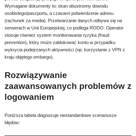
Wymagane dokumenty to: skan obustronny dowodu
osobistego/paszportu, a czasami potwierdzenie adresu
(rachunek za media). Przetwarzanie danych odbywa się na
serwerach w Unii Europejskiej, co podlega RODO. Operator
stosuje również system monitorowania ryzyka (fraud
prevention), który może zablokować konto w przypadku
wykrycia podejrzanych aktywności (np. korzystanie z VPN z
kraju objętego embargo).
Rozwiązywanie
zaawansowanych problemów z
logowaniem
Poniższa tabela diagnozuje niestandardowe scenariusze
błędów: