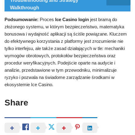
Troubleshooting and Strategy
Walkthrough
Podsumowanie:
Proces
Ice Casino login
jest bramą do
złożonego systemu, w którym bezpieczeństwo, matematyka
bonusowa i wydajność aplikacji są ściśle powiązane. Kluczem
do efektywnego korzystania z platformy jest zrozumienie nie
tylko interfejsu, ale także zasad działających w tle: mechaniki
wymogów obrotowych, protokołów bezpieczeństwa oraz
procedur weryfikacyjnych. Podejście oparte na audycie i
analizie, przedstawione w tym przewodniku, minimalizuje
ryzyko i pozwala na świadome zarządzanie środkami w
ekosystemie Ice Casino.
Share