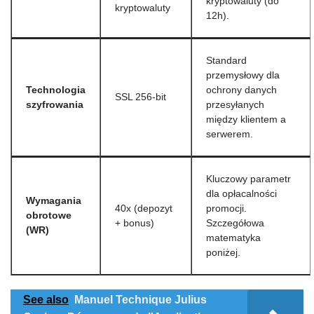
kryptowaluty (do
kryptowaluty
12h).
Standard
przemysłowy dla
Technologia
ochrony danych
SSL 256-bit
szyfrowania
przesyłanych
między klientem a
serwerem.
Kluczowy parametr
dla opłacalności
Wymagania
40x (depozyt
promocji.
obrotowe
+ bonus)
Szczegółowa
(WR)
matematyka
poniżej.
See also
Manuel Technique Julius