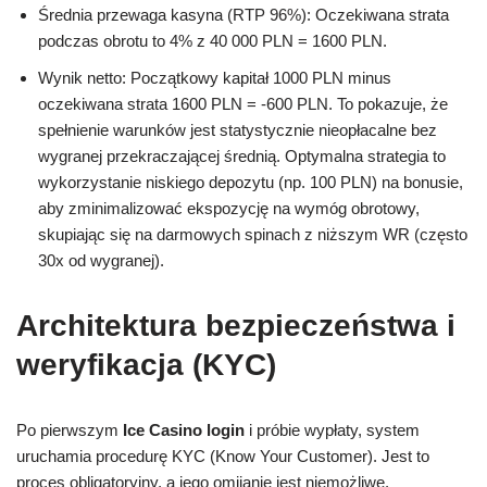
Średnia przewaga kasyna (RTP 96%): Oczekiwana strata
podczas obrotu to 4% z 40 000 PLN = 1600 PLN.
Wynik netto: Początkowy kapitał 1000 PLN minus
oczekiwana strata 1600 PLN = -600 PLN. To pokazuje, że
spełnienie warunków jest statystycznie nieopłacalne bez
wygranej przekraczającej średnią. Optymalna strategia to
wykorzystanie niskiego depozytu (np. 100 PLN) na bonusie,
aby zminimalizować ekspozycję na wymóg obrotowy,
skupiając się na darmowych spinach z niższym WR (często
30x od wygranej).
Architektura bezpieczeństwa i
weryfikacja (KYC)
Po pierwszym
Ice Casino login
i próbie wypłaty, system
uruchamia procedurę KYC (Know Your Customer). Jest to
proces obligatoryjny, a jego omijanie jest niemożliwe.