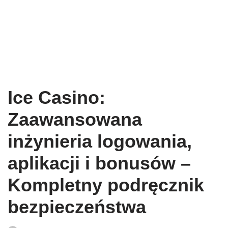
Ice Casino:
Zaawansowana
inżynieria logowania,
aplikacji i bonusów –
Kompletny podręcznik
bezpieczeństwa