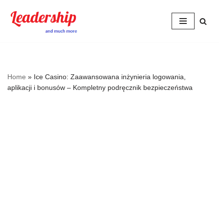
Skip
to
content
Home
»
Ice Casino: Zaawansowana inżynieria logowania,
aplikacji i bonusów – Kompletny podręcznik bezpieczeństwa