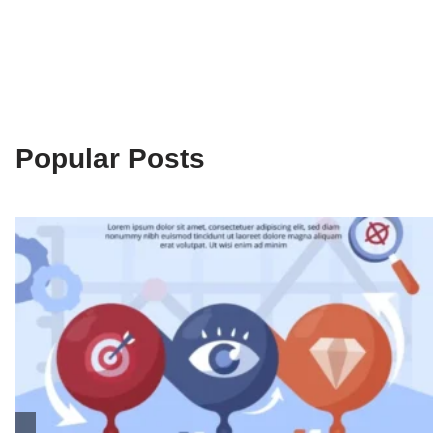
Popular Posts