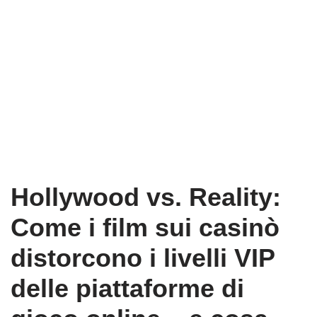
Hollywood vs. Reality:
Come i film sui casinò
distorcono i livelli VIP
delle piattaforme di