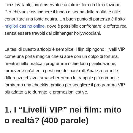
luci sfavillanti, tavoli riservati e un’atmosfera da film d’azione.
Per chi vuole distinguere il fuoco di scena dalla realtà, è utile
consultare una fonte neutra. Un buon punto di partenza è il sito
migliori casino online
, dove è possibile confrontare le offerte reali
senza essere travolti dai cliffhanger hollywoodiani.
La tesi di questo articolo è semplice: i film dipingono i livelli VIP
come una porta magica che si apre con un colpo di fortuna,
mentre nella pratica i programmi richiedono pianificazione,
turnover e un’attenta gestione del bankroll. Analizzeremo le
differenze chiave, smaschereremo le trappole più comuni e
forniremo una checklist pratica per scegliere il programma VIP
più adatto a te durante le promozioni estive.
1. I “Livelli VIP” nei film: mito
o realtà? (400 parole)