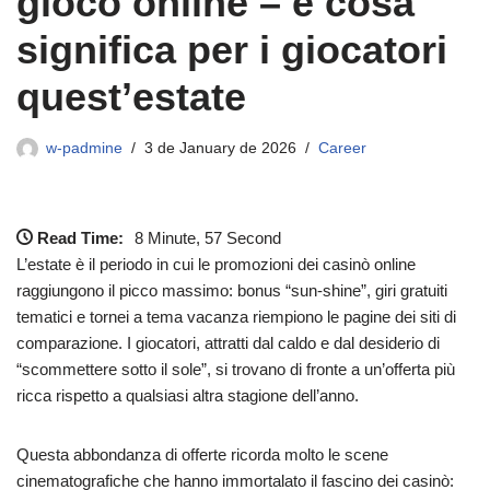
gioco online – e cosa
significa per i giocatori
quest’estate
w-padmine
3 de January de 2026
Career
Read Time:
8 Minute, 57 Second
L’estate è il periodo in cui le promozioni dei casinò online
raggiungono il picco massimo: bonus “sun‑shine”, giri gratuiti
tematici e tornei a tema vacanza riempiono le pagine dei siti di
comparazione. I giocatori, attratti dal caldo e dal desiderio di
“scommettere sotto il sole”, si trovano di fronte a un’offerta più
ricca rispetto a qualsiasi altra stagione dell’anno.
Questa abbondanza di offerte ricorda molto le scene
cinematografiche che hanno immortalato il fascino dei casinò: