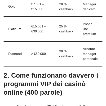
€7 501 –
20 %
Manager
Gold
€15 000
cashback
dedicato
Phone
€15 001 –
25 %
Platinum
line
€30 000
cashback
premium
Account
30 %
Diamond
> €30 000
manager
cashback
personale
2. Come funzionano davvero i
programmi VIP dei casinò
online (400 parole)