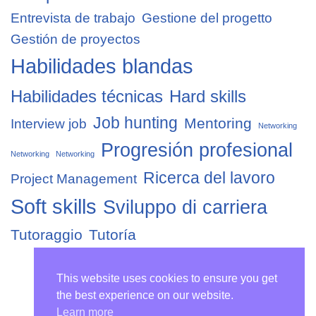
Entrevista de trabajo
Gestione del progetto
Gestión de proyectos
Habilidades blandas
Habilidades técnicas
Hard skills
Job hunting
Mentoring
Interview job
Networking
Progresión profesional
Networking
Networking
Ricerca del lavoro
Project Management
Soft skills
Sviluppo di carriera
Tutoraggio
Tutoría
This website uses cookies to ensure you get
the best experience on our website.
Learn more