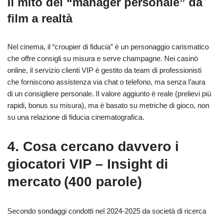
Il mito del “manager personale” da
film a realtà
Nel cinema, il “croupier di fiducia” è un personaggio carismatico
che offre consigli su misura e serve champagne. Nei casinò
online, il servizio clienti VIP è gestito da team di professionisti
che forniscono assistenza via chat o telefono, ma senza l’aura
di un consigliere personale. Il valore aggiunto è reale (prelievi più
rapidi, bonus su misura), ma è basato su metriche di gioco, non
su una relazione di fiducia cinematografica.
4. Cosa cercano davvero i
giocatori VIP – Insight di
mercato (400 parole)
Secondo sondaggi condotti nel 2024‑2025 da società di ricerca