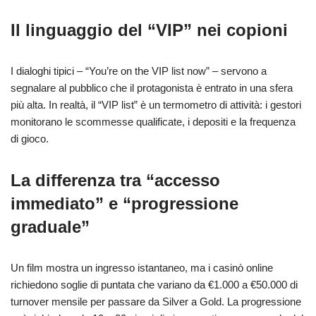
Il linguaggio del “VIP” nei copioni
I dialoghi tipici – “You’re on the VIP list now” – servono a
segnalare al pubblico che il protagonista è entrato in una sfera
più alta. In realtà, il “VIP list” è un termometro di attività: i gestori
monitorano le scommesse qualificate, i depositi e la frequenza
di gioco.
La differenza tra “accesso
immediato” e “progressione
graduale”
Un film mostra un ingresso istantaneo, ma i casinò online
richiedono soglie di puntata che variano da €1.000 a €50.000 di
turnover mensile per passare da Silver a Gold. La progressione