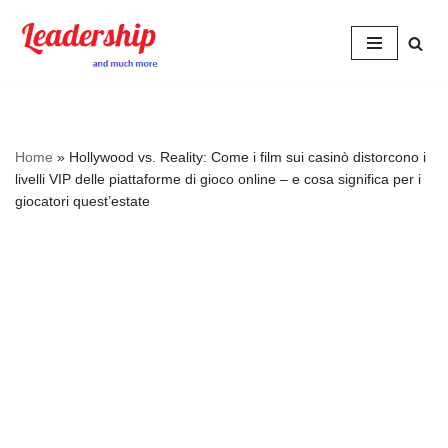
Skip
to
content
Home
»
Hollywood vs. Reality: Come i film sui casinò distorcono i
livelli VIP delle piattaforme di gioco online – e cosa significa per i
giocatori quest’estate