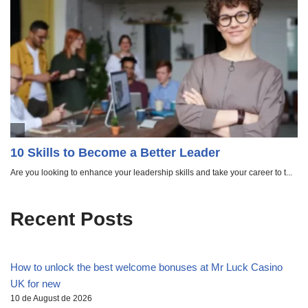
Recent Posts
How to unlock the best welcome bonuses at Mr Luck Casino
UK for new
10 de August de 2026