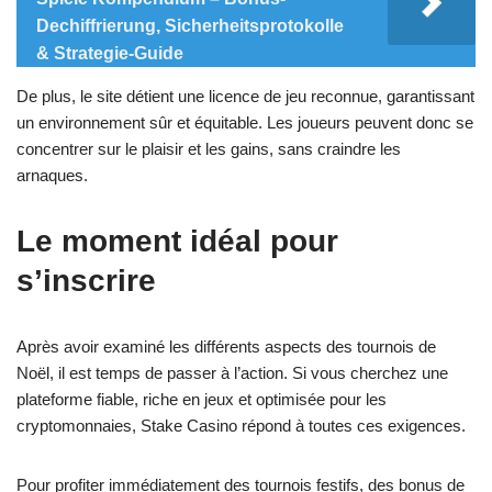
Dechiffrierung, Sicherheitsprotokolle
& Strategie-Guide
De plus, le site détient une licence de jeu reconnue, garantissant
un environnement sûr et équitable. Les joueurs peuvent donc se
concentrer sur le plaisir et les gains, sans craindre les
arnaques.
Le moment idéal pour
s’inscrire
Après avoir examiné les différents aspects des tournois de
Noël, il est temps de passer à l’action. Si vous cherchez une
plateforme fiable, riche en jeux et optimisée pour les
cryptomonnaies, Stake Casino répond à toutes ces exigences.
Pour profiter immédiatement des tournois festifs, des bonus de