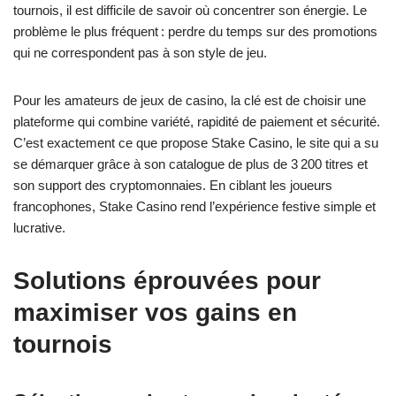
tournois, il est difficile de savoir où concentrer son énergie. Le
problème le plus fréquent : perdre du temps sur des promotions
qui ne correspondent pas à son style de jeu.
Pour les amateurs de jeux de casino, la clé est de choisir une
plateforme qui combine variété, rapidité de paiement et sécurité.
C’est exactement ce que propose Stake Casino, le site qui a su
se démarquer grâce à son catalogue de plus de 3 200 titres et
son support des cryptomonnaies. En ciblant les joueurs
francophones, Stake Casino rend l’expérience festive simple et
lucrative.
Solutions éprouvées pour
maximiser vos gains en
tournois