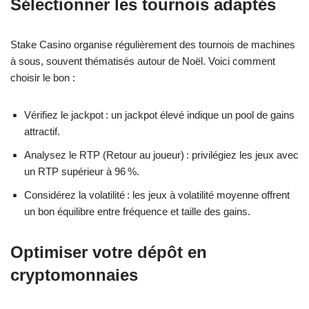
Sélectionner les tournois adaptés
Stake Casino organise régulièrement des tournois de machines
à sous, souvent thématisés autour de Noël. Voici comment
choisir le bon :
Vérifiez le jackpot : un jackpot élevé indique un pool de gains
attractif.
Analysez le RTP (Retour au joueur) : privilégiez les jeux avec
un RTP supérieur à 96 %.
Considérez la volatilité : les jeux à volatilité moyenne offrent
un bon équilibre entre fréquence et taille des gains.
Optimiser votre dépôt en
cryptomonnaies