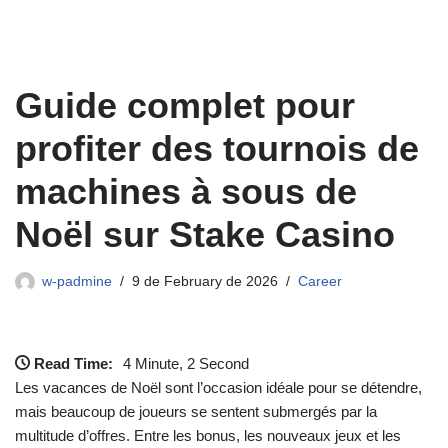
Guide complet pour
profiter des tournois de
machines à sous de
Noël sur Stake Casino
w-padmine
9 de February de 2026
Career
Read Time:
4 Minute, 2 Second
Les vacances de Noël sont l’occasion idéale pour se détendre,
mais beaucoup de joueurs se sentent submergés par la
multitude d’offres. Entre les bonus, les nouveaux jeux et les