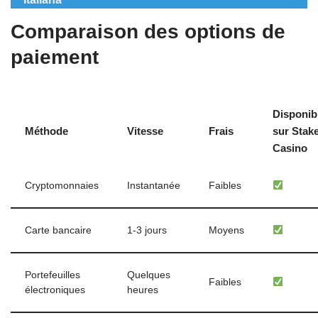
Comparaison des options de
paiement
Disponibi
Méthode
Vitesse
Frais
sur Stak
Casino
Cryptomonnaies
Instantanée
Faibles
Carte bancaire
1‑3 jours
Moyens
Portefeuilles
Quelques
Faibles
électroniques
heures