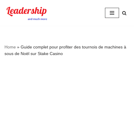
Skip
to
content
Home
»
Guide complet pour profiter des tournois de machines à
sous de Noël sur Stake Casino