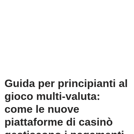
Guida per principianti al
gioco multi‑valuta:
come le nuove
piattaforme di casinò