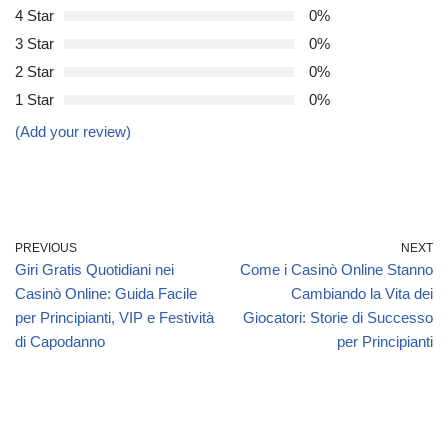
4 Star
0%
3 Star
0%
2 Star
0%
1 Star
0%
(Add your review)
PREVIOUS
NEXT
Giri Gratis Quotidiani nei
Come i Casinò Online Stanno
Casinò Online: Guida Facile
Cambiando la Vita dei
per Principianti, VIP e Festività
Giocatori: Storie di Successo
di Capodanno
per Principianti