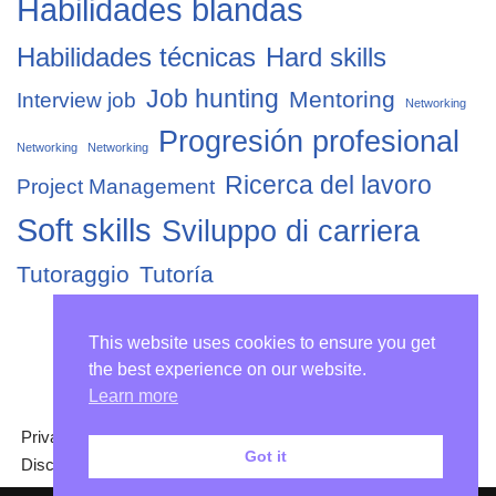
Habilidades blandas
Habilidades técnicas
Hard skills
Job hunting
Mentoring
Interview job
Networking
Progresión profesional
Networking
Networking
Ricerca del lavoro
Project Management
Soft skills
Sviluppo di carriera
Tutoraggio
Tutoría
This website uses cookies to ensure you get
the best experience on our website.
Learn more
Privacy Policy
Contact
About
Terms of Service
Got it
Disclaimer