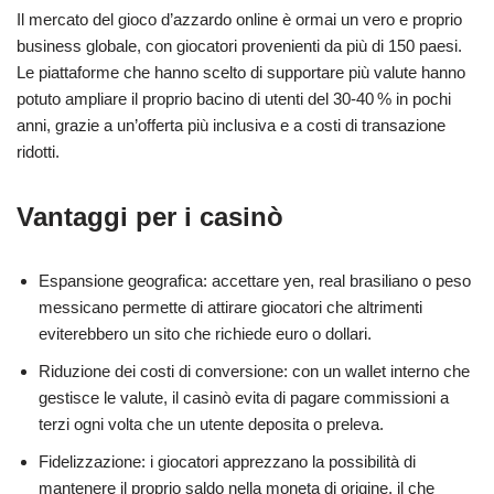
Il mercato del gioco d’azzardo online è ormai un vero e proprio
business globale, con giocatori provenienti da più di 150 paesi.
Le piattaforme che hanno scelto di supportare più valute hanno
potuto ampliare il proprio bacino di utenti del 30‑40 % in pochi
anni, grazie a un’offerta più inclusiva e a costi di transazione
ridotti.
Vantaggi per i casinò
Espansione geografica: accettare yen, real brasiliano o peso
messicano permette di attirare giocatori che altrimenti
eviterebbero un sito che richiede euro o dollari.
Riduzione dei costi di conversione: con un wallet interno che
gestisce le valute, il casinò evita di pagare commissioni a
terzi ogni volta che un utente deposita o preleva.
Fidelizzazione: i giocatori apprezzano la possibilità di
mantenere il proprio saldo nella moneta di origine, il che