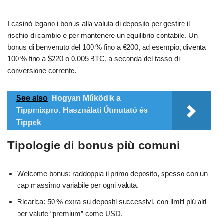
I casinò legano i bonus alla valuta di deposito per gestire il
rischio di cambio e per mantenere un equilibrio contabile. Un
bonus di benvenuto del 100 % fino a €200, ad esempio, diventa
100 % fino a $220 o 0,005 BTC, a seconda del tasso di
conversione corrente.
See also
Hogyan Működik a
Tippmixpro: Használati Útmutató és
Tippek
Tipologie di bonus più comuni
Welcome bonus: raddoppia il primo deposito, spesso con un
cap massimo variabile per ogni valuta.
Ricarica: 50 % extra su depositi successivi, con limiti più alti
per valute “premium” come USD.