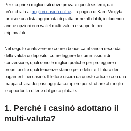
Per scoprire i migliori siti dove provare questi sistemi, dai
un’occhiata ai
migliori casinò online
. La pagina di Karol Wojtyla
fornisce una lista aggiornata di piattaforme affidabili, includendo
anche opzioni con wallet multi‑valuta e supporto per
criptovalute.
Nel seguito analizzeremo come i bonus cambiano a seconda
della valuta di deposito, come leggere le commissioni di
conversione, quali sono le migliori pratiche per proteggere i
propri fondi e quali tendenze stanno per ridefinire il futuro dei
pagamenti nei casinò. Il lettore uscirà da questo articolo con una
mappa chiara dei passaggi da compiere per sfruttare al meglio
le opportunità offerte dal gioco globale.
1. Perché i casinò adottano il
multi‑valuta?