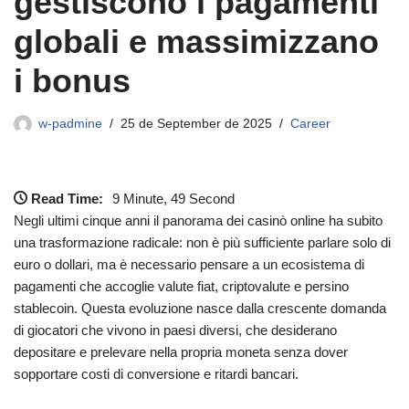
gestiscono i pagamenti
globali e massimizzano
i bonus
w-padmine
25 de September de 2025
Career
Read Time:
9 Minute, 49 Second
Negli ultimi cinque anni il panorama dei casinò online ha subito
una trasformazione radicale: non è più sufficiente parlare solo di
euro o dollari, ma è necessario pensare a un ecosistema di
pagamenti che accoglie valute fiat, criptovalute e persino
stablecoin. Questa evoluzione nasce dalla crescente domanda
di giocatori che vivono in paesi diversi, che desiderano
depositare e prelevare nella propria moneta senza dover
sopportare costi di conversione e ritardi bancari.