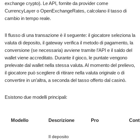
exchange crypto). Le API, fornite da provider come
CurrencyLayer o OpenExchangeRates, calcolano il tasso di
cambio in tempo reale.
Il flusso di una transazione è il seguente: il giocatore seleziona la
valuta di deposito, il gateway verifica il metodo di pagamento, la
conversione (se necessaria) avviene tramite l’API e il saldo del
wallet viene accreditato. Durante il gioco, le puntate vengono
prelevate dal wallet nella stessa valuta. Al momento del prelievo,
il giocatore può scegliere di ritirare nella valuta originale o di
convertire in un’altra, a seconda del tasso offerto dal casinò.
Esistono due modelli principali:
Modello
Descrizione
Pro
Cont
Il deposito