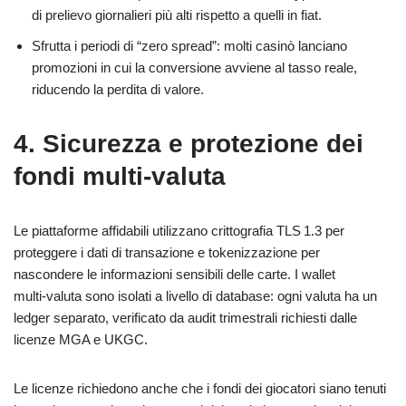
di prelievo giornalieri più alti rispetto a quelli in fiat.
Sfrutta i periodi di “zero spread”: molti casinò lanciano
promozioni in cui la conversione avviene al tasso reale,
riducendo la perdita di valore.
4. Sicurezza e protezione dei
fondi multi‑valuta
Le piattaforme affidabili utilizzano crittografia TLS 1.3 per
proteggere i dati di transazione e tokenizzazione per
nascondere le informazioni sensibili delle carte. I wallet
multi‑valuta sono isolati a livello di database: ogni valuta ha un
ledger separato, verificato da audit trimestrali richiesti dalle
licenze MGA e UKGC.
Le licenze richiedono anche che i fondi dei giocatori siano tenuti