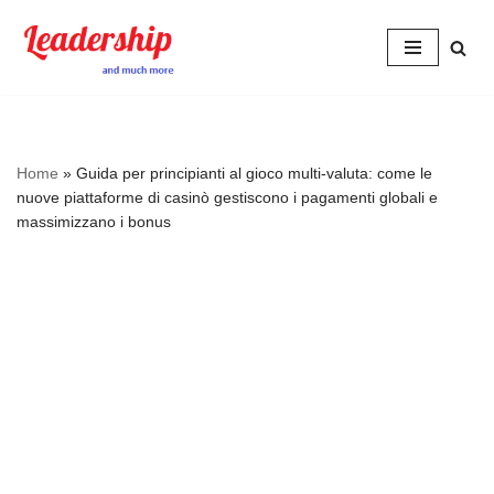
Skip
to
content
Home
»
Guida per principianti al gioco multi‑valuta: come le
nuove piattaforme di casinò gestiscono i pagamenti globali e
massimizzano i bonus