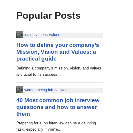
Popular Posts