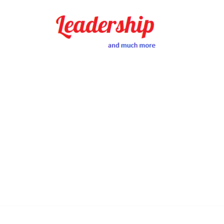
Skip
to
content