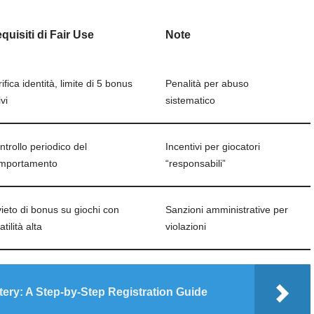
quisiti di Fair Use
Note
ifica identità, limite di 5 bonus
Penalità per abuso
ivi
sistematico
ntrollo periodico del
Incentivi per giocatori
mportamento
“responsabili”
vieto di bonus su giochi con
Sanzioni amministrative per
atilità alta
violazioni
ery: A Step-by-Step Registration Guide