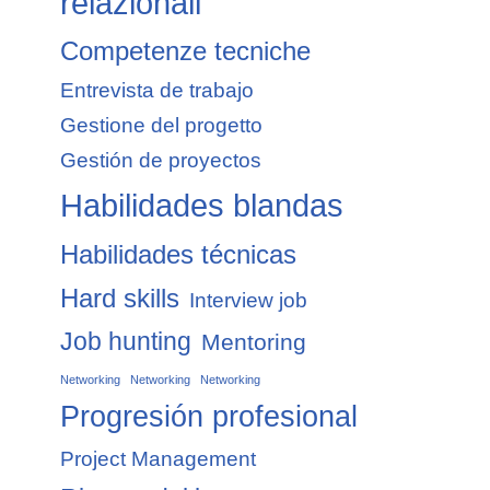
relazionali
Competenze tecniche
Entrevista de trabajo
Gestione del progetto
Gestión de proyectos
Habilidades blandas
Habilidades técnicas
Hard skills
Interview job
Job hunting
Mentoring
Networking
Networking
Networking
Progresión profesional
Project Management