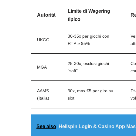
Limite di Wagering
Autorità
Re
tipico
30‑35x per giochi con
Ver
UKGC
RTP ≥ 95%
att
25‑30x, esclusi giochi
Co
MGA
“soft”
co
AAMS
30x, max €5 per giro su
Di
(Italia)
slot
vol
See also
Hellspin Login & Casino App Mast