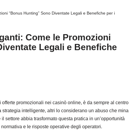
ioni “Bonus Hunting” Sono Diventate Legali e Benefiche per i
iganti: Come le Promozioni
iventate Legali e Benefiche
di offerte promozionali nei casinò online, è da sempre al centro
 strategia intelligente, altri lo considerano un abuso che mina
 il settore abbia trasformato questa pratica in un’opportunità
normativa e le risposte operative degli operatori.