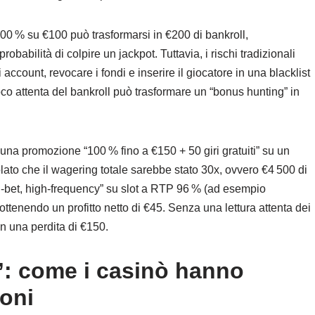
 100 % su €100 può trasformarsi in €200 di bankroll,
abilità di colpire un jackpot. Tuttavia, i rischi tradizionali
account, revocare i fondi e inserire il giocatore in una blacklist
oco attenta del bankroll può trasformare un “bonus hunting” in
una promozione “100 % fino a €150 + 50 giri gratuiti” su un
colato che il wagering totale sarebbe stato 30x, ovvero €4 500 di
l‑bet, high‑frequency” su slot a RTP 96 % (ad esempio
, ottenendo un profitto netto di €45. Senza una lettura attenta dei
 in una perdita di €150.
y”: come i casinò hanno
ioni