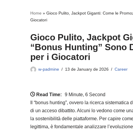
Home
»
Gioco Pulito, Jackpot Giganti: Come le Promoz
Giocatori
Gioco Pulito, Jackpot G
“Bonus Hunting” Sono D
per i Giocatori
w-padmine
13 de January de 2026
Career
Read Time:
9 Minute, 6 Second
Il “bonus hunting”, ovvero la ricerca sistematica 
di un acceso dibattito. Alcuni lo vedono come una
la sostenibilità delle piattaforme. Per capire come
legittima, è fondamentale analizzare l’evoluzione 