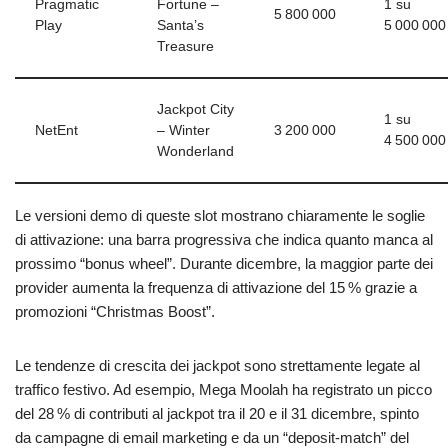
Pragmatic
Fortune –
1 su
5 800 000
Play
Santa’s
5 000 000
Treasure
Jackpot City
1 su
NetEnt
– Winter
3 200 000
4 500 000
Wonderland
Le versioni demo di queste slot mostrano chiaramente le soglie
di attivazione: una barra progressiva che indica quanto manca al
prossimo “bonus wheel”. Durante dicembre, la maggior parte dei
provider aumenta la frequenza di attivazione del 15 % grazie a
promozioni “Christmas Boost”.
Le tendenze di crescita dei jackpot sono strettamente legate al
traffico festivo. Ad esempio, Mega Moolah ha registrato un picco
del 28 % di contributi al jackpot tra il 20 e il 31 dicembre, spinto
da campagne di email marketing e da un “deposit‑match” del