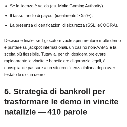
Se la licenza è valida (es. Malta Gaming Authority).
Il tasso medio di payout (idealmente > 95 %).
La presenza di certificazioni di sicurezza (SSL, eCOGRA).
Decisione finale: se il giocatore vuole sperimentare molte demo
e puntare su jackpot internazionali, un casinò non‑AAMS è la
scelta più flessibile. Tuttavia, per chi desidera prelevare
rapidamente le vincite e beneficiare di garanzie legali, è
consigliabile passare a un sito con licenza italiana dopo aver
testato le slot in demo.
5. Strategia di bankroll per
trasformare le demo in vincite
natalizie — 410 parole