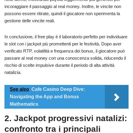
incoraggiare il passaggio al real money. Inoltre, le vincite non
possono essere ritirate, quindi il giocatore non sperimenta la
gestione delle vincite reali.
In conclusione, il free play è il laboratorio perfetto per individuare
le slot con i jackpot più promettenti per le festività. Dopo aver
verificato RTP, volatilità e frequenza dei bonus, il giocatore può
passare al real money con una conoscenza solida, riducendo il
rischio di scelte impulsive durante il periodo di alta attività
natalizia.
See also
Cafe Casino Deep Dive:
Navigating the App and Bonus
Mathematics
2. Jackpot progressivi natalizi:
confronto tra i principali