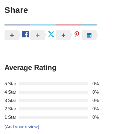
Share
Average Rating
5 Star
0%
4 Star
0%
3 Star
0%
2 Star
0%
1 Star
0%
(Add your review)