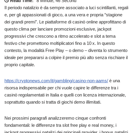
Read Time:
8 Minute, 46 Second
Il periodo natalizio è da sempre associato a luci scintillanti, regali
e, per gli appassionati di gioco, a una vera e propria “stagione
dei grandi premi”. Le piattaforme di casinò online approfittano di
questo clima per lanciare promozioni esclusive, jackpot
progressivi che crescono a ritmo accelerato e slot a tema
festivo che promettono moltiplicatori fino a 10 x. In questo
contesto, la modalità Free Play – o demo – diventa lo strumento
ideale per prepararsi a colpire il premio più alto senza rischiare il
proprio capitale.
https://cryptonews.com/it/gambling/casino-non-aams/
è una
risorsa indispensabile per chi vuole capire le differenze tra i
casinò regolamentati in Italia e quelli con licenza internazionale,
soprattutto quando si tratta di giochi demo illimitati.
Nei prossimi paragrafi analizzeremo cinque confronti
fondamentali: le differenze tra slot free play e real money, i
jackpot progressivi natalizi dei principali provider, i bonus natalizi