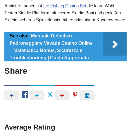
Anbieter suchen, ist
Ice Fishing Casino Bet
die klare Wahl.
Testen Sie die Plattform, aktivieren Sie die Boni und genießen
Sie ein sicheres Spielerlebnis mit erstklassigem Kundenservice.
See also
Manuale Definitivo:
Padroneggiare Vavada Casino Online
– Matematica Bonus, Sicurezza e
Troubleshooting | Guida Aggiornata
Share
Average Rating