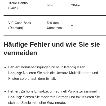
Treue‑Bonus
50 €
20‑fach
(Gold)
VIP‑Cash‑Back
5 % des
–
(Diamant)
Umsatzes
Häufige Fehler und wie Sie sie
vermeiden
Fehler:
Bonusbedingungen nicht vollständig lesen.
Lösung:
Notieren Sie sich die Umsatz‑Multiplikatoren und
Fristen sofort nach dem Erhalt.
Fehler:
Zu hohe Einsätze, um schnell Punkte zu sammeln.
Lösung:
Setzen Sie moderate Beträge und fokussieren Sie
sich auf Spiele mit hoher Gewinnrate.