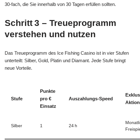
30‑fach, die Sie innerhalb von 30 Tagen erfüllen sollten.
Schritt 3 – Treueprogramm
verstehen und nutzen
Das Treueprogramm des Ice Fishing Casino ist in vier Stufen
unterteilt: Silber, Gold, Platin und Diamant. Jede Stufe bringt
neue Vorteile.
Punkte
Exklus
Stufe
pro €
Auszahlungs‑Speed
Aktio
Einsatz
Monatl
Silber
1
24 h
Freispi