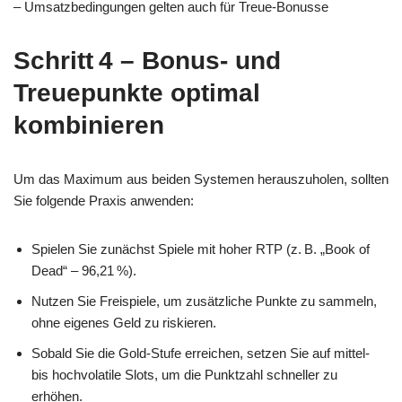
– Umsatzbedingungen gelten auch für Treue‑Bonusse
Schritt 4 – Bonus‑ und
Treuepunkte optimal
kombinieren
Um das Maximum aus beiden Systemen herauszuholen, sollten
Sie folgende Praxis anwenden:
Spielen Sie zunächst Spiele mit hoher RTP (z. B. „Book of
Dead“ – 96,21 %).
Nutzen Sie Freispiele, um zusätzliche Punkte zu sammeln,
ohne eigenes Geld zu riskieren.
Sobald Sie die Gold‑Stufe erreichen, setzen Sie auf mittel‑
bis hochvolatile Slots, um die Punktzahl schneller zu
erhöhen.