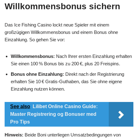
Willkommensbonus sichern
Das Ice Fishing Casino lockt neue Spieler mit einem
großzügigen Willkommensbonus und einem Bonus ohne
Einzahlung. So gehen Sie vor:
Willkommensbonus:
Nach Ihrer ersten Einzahlung erhalten
Sie einen 100 % Bonus bis zu 200 €, plus 20 Freispins.
Bonus ohne Einzahlung:
Direkt nach der Registrierung
erhalten Sie 10 € Gratis‑Guthaben, das Sie ohne eigene
Einzahlung nutzen können.
See also
Lilibet Online Casino Guide:
Master Registrering og Bonuser med
Pro Tips
Hinweis:
Beide Boni unterliegen Umsatzbedingungen von