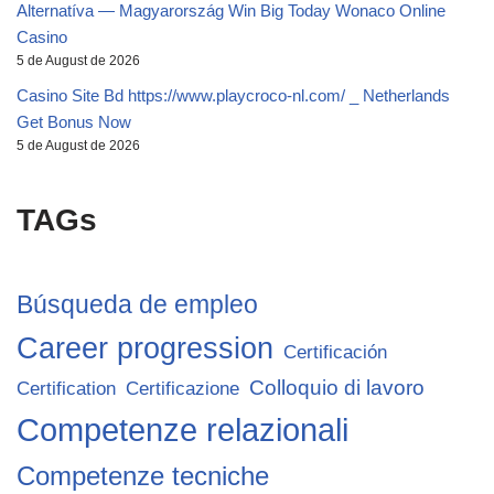
Alternatíva — Magyarország Win Big Today Wonaco Online
Casino
5 de August de 2026
Casino Site Bd https://www.playcroco-nl.com/ _ Netherlands
Get Bonus Now
5 de August de 2026
TAGs
Búsqueda de empleo
Career progression
Certificación
Colloquio di lavoro
Certification
Certificazione
Competenze relazionali
Competenze tecniche