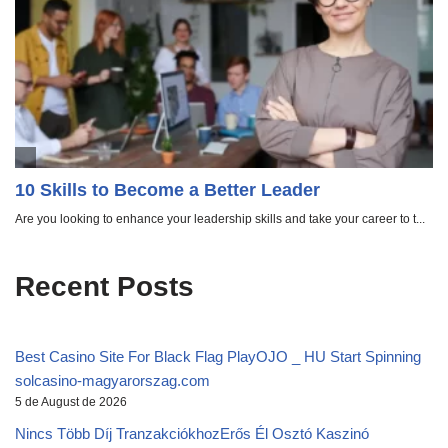
Recent Posts
Best Casino Site For Black Flag PlayOJO _ HU Start Spinning
solcasino-magyarorszag.com
5 de August de 2026
Nincs Több Díj TranzakciókhozErős Él Osztó Kaszinó