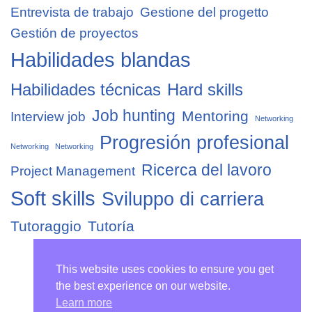
Entrevista de trabajo
Gestione del progetto
Gestión de proyectos
Habilidades blandas
Habilidades técnicas
Hard skills
Job hunting
Mentoring
Interview job
Networking
Progresión profesional
Networking
Networking
Ricerca del lavoro
Project Management
Soft skills
Sviluppo di carriera
Tutoraggio
Tutoría
This website uses cookies to ensure you get
the best experience on our website.
Learn more