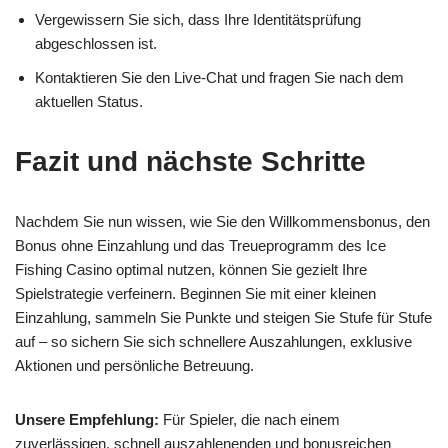
Vergewissern Sie sich, dass Ihre Identitätsprüfung
abgeschlossen ist.
Kontaktieren Sie den Live‑Chat und fragen Sie nach dem
aktuellen Status.
Fazit und nächste Schritte
Nachdem Sie nun wissen, wie Sie den Willkommensbonus, den
Bonus ohne Einzahlung und das Treueprogramm des Ice
Fishing Casino optimal nutzen, können Sie gezielt Ihre
Spielstrategie verfeinern. Beginnen Sie mit einer kleinen
Einzahlung, sammeln Sie Punkte und steigen Sie Stufe für Stufe
auf – so sichern Sie sich schnellere Auszahlungen, exklusive
Aktionen und persönliche Betreuung.
Unsere Empfehlung:
Für Spieler, die nach einem
zuverlässigen, schnell auszahlenenden und bonusreichen