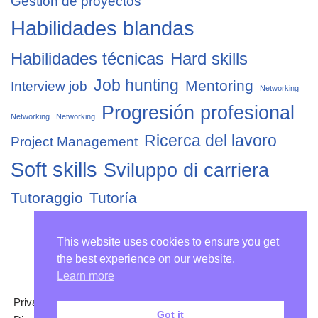
Gestión de proyectos
Habilidades blandas
Habilidades técnicas
Hard skills
Job hunting
Mentoring
Interview job
Networking
Progresión profesional
Networking
Networking
Ricerca del lavoro
Project Management
Soft skills
Sviluppo di carriera
Tutoraggio
Tutoría
This website uses cookies to ensure you get
the best experience on our website.
Learn more
Privacy Policy
Contact
About
Terms of Service
Got it