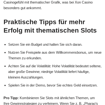
Casinogefühl mit thematischer Grafik, was bei Xon Casino
besonders gut ankommt.
Praktische Tipps für mehr
Erfolg mit thematischen Slots
Setzen Sie ein Budget und halten Sie sich daran.
Nutzen Sie Freispiele aus dem Willkommensbonus, um neue
Themen zu erkunden.
Achten Sie auf die Volatilität: Hohe Volatilität bedeutet seltene,
aber große Gewinne; niedrige Volatilität liefert häufige,
kleinere Auszahlungen.
Spielen Sie in der Demo, bevor Sie echtes Geld einsetzen.
Pro Tipp:
Kombinieren Sie Slots mit ähnlichen Themen, um
Ihre Gewinnstrategien zu verfeinern. Wenn Sie z. B. „Pharao’s