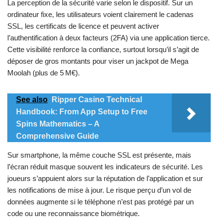
La perception de la sécurité varie selon le dispositif. Sur un
ordinateur fixe, les utilisateurs voient clairement le cadenas
SSL, les certificats de licence et peuvent activer
l’authentification à deux facteurs (2FA) via une application tierce.
Cette visibilité renforce la confiance, surtout lorsqu’il s’agit de
déposer de gros montants pour viser un jackpot de Mega
Moolah (plus de 5 M€).
See also
Ripper Casino Technical
Handbook: From App Setup to Free
Spins Mathematics – A
Comprehensive Guide
Sur smartphone, la même couche SSL est présente, mais
l’écran réduit masque souvent les indicateurs de sécurité. Les
joueurs s’appuient alors sur la réputation de l’application et sur
les notifications de mise à jour. Le risque perçu d’un vol de
données augmente si le téléphone n’est pas protégé par un
code ou une reconnaissance biométrique.