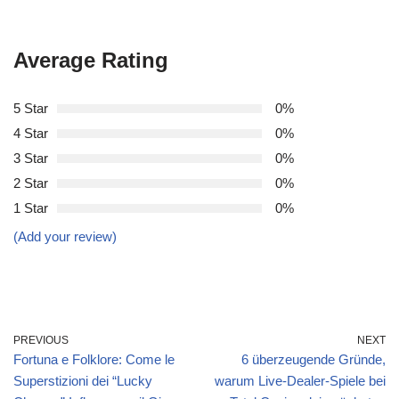
Average Rating
5 Star
0%
4 Star
0%
3 Star
0%
2 Star
0%
1 Star
0%
(Add your review)
PREVIOUS
NEXT
Fortuna e Folklore: Come le
6 überzeugende Gründe,
Superstizioni dei “Lucky
warum Live‑Dealer‑Spiele bei