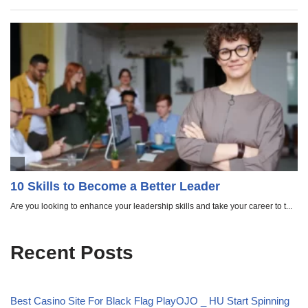
Recent Posts
Best Casino Site For Black Flag PlayOJO _ HU Start Spinning