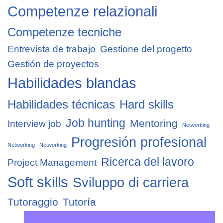
Competenze relazionali
Competenze tecniche
Entrevista de trabajo
Gestione del progetto
Gestión de proyectos
Habilidades blandas
Habilidades técnicas
Hard skills
Job hunting
Mentoring
Interview job
Networking
Progresión profesional
Networking
Networking
Ricerca del lavoro
Project Management
Soft skills
Sviluppo di carriera
Tutoraggio
Tutoría