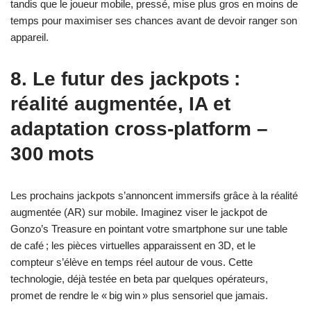
tandis que le joueur mobile, pressé, mise plus gros en moins de
temps pour maximiser ses chances avant de devoir ranger son
appareil.
8. Le futur des jackpots :
réalité augmentée, IA et
adaptation cross‑platform –
300 mots
Les prochains jackpots s’annoncent immersifs grâce à la réalité
augmentée (AR) sur mobile. Imaginez viser le jackpot de
Gonzo’s Treasure en pointant votre smartphone sur une table
de café ; les pièces virtuelles apparaissent en 3D, et le
compteur s’élève en temps réel autour de vous. Cette
technologie, déjà testée en beta par quelques opérateurs,
promet de rendre le « big win » plus sensoriel que jamais.