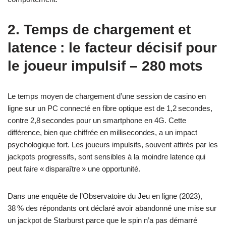
2. Temps de chargement et
latence : le facteur décisif pour
le joueur impulsif – 280 mots
Le temps moyen de chargement d’une session de casino en
ligne sur un PC connecté en fibre optique est de 1,2 secondes,
contre 2,8 secondes pour un smartphone en 4G. Cette
différence, bien que chiffrée en millisecondes, a un impact
psychologique fort. Les joueurs impulsifs, souvent attirés par les
jackpots progressifs, sont sensibles à la moindre latence qui
peut faire « disparaître » une opportunité.
Dans une enquête de l’Observatoire du Jeu en ligne (2023),
38 % des répondants ont déclaré avoir abandonné une mise sur
un jackpot de Starburst parce que le spin n’a pas démarré