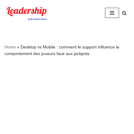
Skip
to
content
Home
»
Desktop vs Mobile : comment le support influence le
comportement des joueurs face aux jackpots