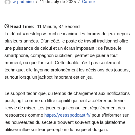
w-padmine
11 de July de 2025
Career
Read Time:
11 Minute, 37 Second
Le débat « desktop vs mobile » anime les forums de jeux depuis
plusieurs années. D’un côté, le poste de travail traditionnel offre
une puissance de calcul et un écran imposant ; de l’autre, le
smartphone, compagnon quotidien, permet de jouer à tout
moment, où que l’on soit. Cette dualité n’est pas seulement
technique, elle façonne profondément les décisions des joueurs,
surtout lorsqu’un jackpot important est en jeu.
Le support technique, du temps de chargement aux notifications
push, agit comme un filtre cognitif qui peut accélérer ou freiner
l’envie de miser. Les joueurs qui consultent régulièrement des
ressources comme
https://yessspodcast.fr/
pour s’informer sur
les nouveautés du secteur trouvent souvent que la plateforme
utilisée influe sur leur perception du risque et du gain.