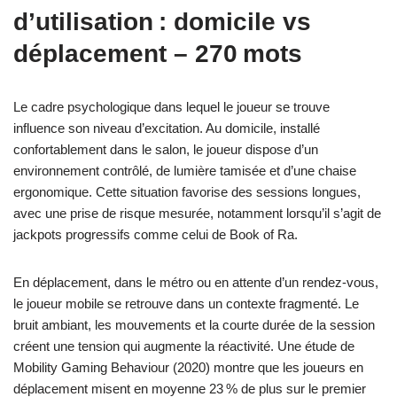
d’utilisation : domicile vs
déplacement – 270 mots
Le cadre psychologique dans lequel le joueur se trouve
influence son niveau d’excitation. Au domicile, installé
confortablement dans le salon, le joueur dispose d’un
environnement contrôlé, de lumière tamisée et d’une chaise
ergonomique. Cette situation favorise des sessions longues,
avec une prise de risque mesurée, notamment lorsqu’il s’agit de
jackpots progressifs comme celui de Book of Ra.
En déplacement, dans le métro ou en attente d’un rendez‑vous,
le joueur mobile se retrouve dans un contexte fragmenté. Le
bruit ambiant, les mouvements et la courte durée de la session
créent une tension qui augmente la réactivité. Une étude de
Mobility Gaming Behaviour (2020) montre que les joueurs en
déplacement misent en moyenne 23 % de plus sur le premier