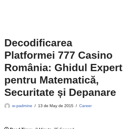
Decodificarea
Platformei 777 Casino
România: Ghidul Expert
pentru Matematică,
Securitate și Depanare
w-padmine
13 de May de 2015
Career