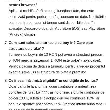
pentru browser?
Aplicația mobilă oferă aceeași funcționalitate, dar este
optimizată pentru performanță și consum de date. Notificările
push pentru bonusuri și turnee sunt disponibile doar în
aplicație. Descarc-o doar din App Store (iOS) sau Play Store
(Android) oficiale.
Cum sunt calculate turneele cu buy-in? Care este
structura de „rake”?
Turneele cu buy-in de 10 RON pot avea o structură precum:
9 RON merg în prizepool, 1 RON este „rake” (taxa casei).
Verifică pagina de detalii a turneului pentru a vedea procentul
exact al rake-ului și structura de plată a premiilor.
Ce înseamnă „miză eligibilă” în condițiile de bonus?
Doar pariurile la anumite jocuri contribuie la îndeplinirea
condiției de rulaj. La 777 casino online, sloturile contribuie de
obicei 100%, ruleta și blackjack-ul live contribuie 10%, iar
pariurile sportive pot contribui 5%. Verifică întotdeauna tabelul
de contribuție în termenii promoției.