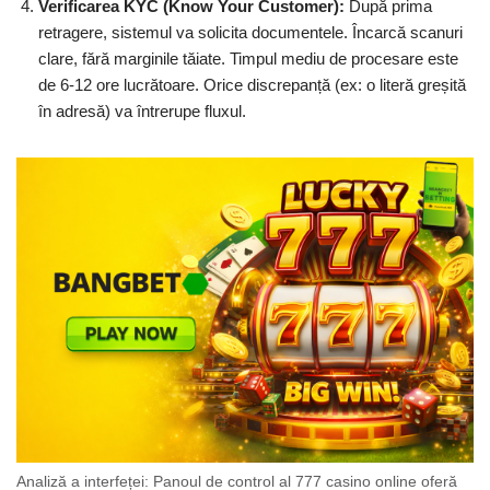
Verificarea KYC (Know Your Customer):
După prima
retragere, sistemul va solicita documentele. Încarcă scanuri
clare, fără marginile tăiate. Timpul mediu de procesare este
de 6-12 ore lucrătoare. Orice discrepanță (ex: o literă greșită
în adresă) va întrerupe fluxul.
Analiză a interfeței: Panoul de control al 777 casino online oferă