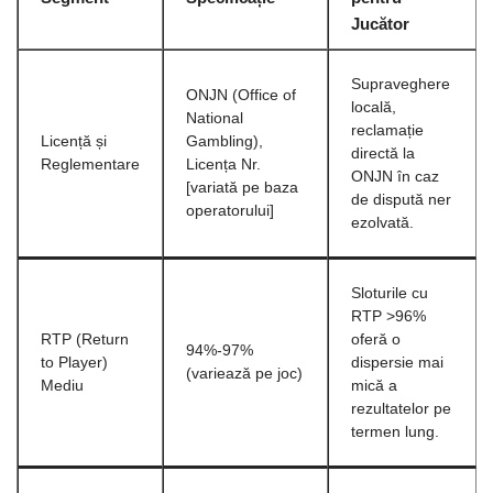
Jucător
Supraveghere
ONJN (Office of
locală,
National
reclamație
Licență și
Gambling),
directă la
Reglementare
Licența Nr.
ONJN în caz
[variată pe baza
de dispută ner
operatorului]
ezolvată.
Sloturile cu
RTP >96%
RTP (Return
oferă o
94%-97%
to Player)
dispersie mai
(variează pe joc)
Mediu
mică a
rezultatelor pe
termen lung.