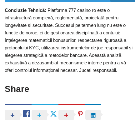
Concluzie Tehnică:
Platforma 777 casino ro este o
infrastructură complexă, reglementată, proiectată pentru
longevitate și securitate. Succesul pe termen lung nu este o
funcție de noroc, ci de gestionarea disciplinată a contului:
înțelegerea matematicii bonusurilor, respectarea riguroasă a
protocolului KYC, utilizarea instrumentelor de joc responsabil și
alegerea strategică a metodelor bancare. Această analiză
exhaustivă a dezasamblat mecanismele interne pentru a vă
oferi controlul informațional necesar. Jucați responsabil.
Share