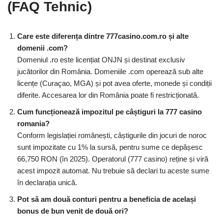
(FAQ Tehnic)
Care este diferența dintre 777casino.com.ro și alte
domenii .com?
Domeniul .ro este licențiat ONJN și destinat exclusiv
jucătorilor din România. Domeniile .com operează sub alte
licențe (Curaçao, MGA) și pot avea oferte, monede și condiții
diferite. Accesarea lor din România poate fi restricționată.
Cum funcționează impozitul pe câștiguri la 777 casino
romania?
Conform legislației românești, câștigurile din jocuri de noroc
sunt impozitate cu 1% la sursă, pentru sume ce depășesc
66,750 RON (în 2025). Operatorul (777 casino) reține și viră
acest impozit automat. Nu trebuie să declari tu aceste sume
în declarația unică.
Pot să am două conturi pentru a beneficia de același
bonus de bun venit de două ori?