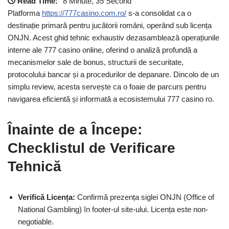
Read Time:
8 Minute, 35 Second
Platforma
https://777casino.com.ro/
s-a consolidat ca o
destinație primară pentru jucătorii români, operând sub licența
ONJN. Acest ghid tehnic exhaustiv dezasamblează operațiunile
interne ale 777 casino online, oferind o analiză profundă a
mecanismelor sale de bonus, structurii de securitate,
protocolului bancar și a procedurilor de depanare. Dincolo de un
simplu review, acesta servește ca o foaie de parcurs pentru
navigarea eficientă și informată a ecosistemului 777 casino ro.
Înainte de a Începe:
Checklistul de Verificare
Tehnică
Verifică Licența:
Confirmă prezența siglei ONJN (Office of
National Gambling) în footer-ul site-ului. Licența este non-
negotiable.