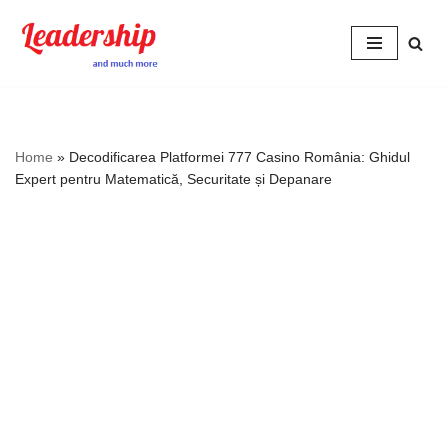
Skip
to
content
Home
»
Decodificarea Platformei 777 Casino România: Ghidul
Expert pentru Matematică, Securitate și Depanare