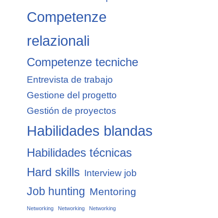
Competenze
relazionali
Competenze tecniche
Entrevista de trabajo
Gestione del progetto
Gestión de proyectos
Habilidades blandas
Habilidades técnicas
Hard skills
Interview job
Job hunting
Mentoring
Networking
Networking
Networking