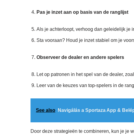
Pas je inzet aan op basis van de ranglijst
Als je achterloopt, verhoog dan geleidelijk je i
Sta vooraan? Houd je inzet stabiel om je voo
Observeer de dealer en andere spelers
Let op patronen in het spel van de dealer, zoa
Leer van de keuzes van top‑spelers in de rangl
See also
Navigálás a Sportaza App & Belép
Door deze strategieën te combineren, kun je je 