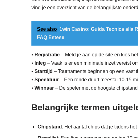
vind je een overzicht van de belangrijkste onderd
See also
1win Casino: Guida Tecnica alla 
FAQ Estese
•
Registratie
– Meld je aan op de site en kies h
•
Inleg
– Vaak is er een minimale inzet vereist o
•
Starttijd
– Tournaments beginnen op een vast tij
•
Speelduur
– Een ronde duurt meestal 10‑15 m
•
Winnaar
– De speler met de hoogste chipstand 
Belangrijke termen uitge
Chipstand
: Het aantal chips dat je tijdens he