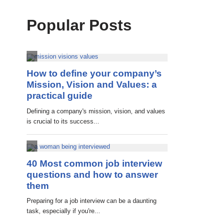
Popular Posts