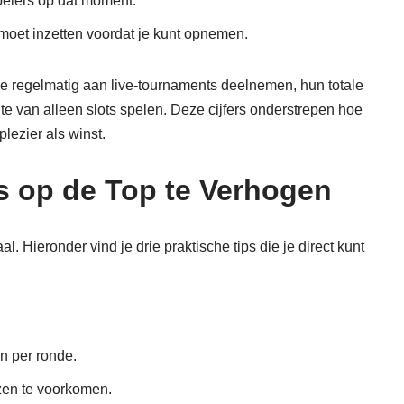
pelers op dat moment.
 moet inzetten voordat je kunt opnemen.
die regelmatig aan live‑tournaments deelnemen, hun totale
te van alleen slots spelen. Deze cijfers onderstrepen hoe
plezier als winst.
s op de Top te Verhogen
l. Hieronder vind je drie praktische tips die je direct kunt
in per ronde.
ezen te voorkomen.