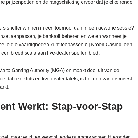
re prijzenpotten en de rangschikking ervoor dat je elke ronde
rs sneller winnen in een toernooi dan in een gewone sessie?
je inzet aanpassen, je bankroll beheren en weten wanneer je
 hoe je die vaardigheden kunt toepassen bij Kroon Casino, een
 een breed scala aan live‑dealer spellen biedt.
 Malta Gaming Authority (MGA) en maakt deel uit van de
 talloze slots en live dealer tafels, is het een van de meest
arkt.
ent Werkt: Stap‑voor‑Stap
impel, maar er zitten verschillende nuances achter. Hieronder