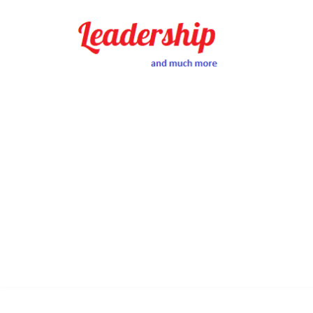
Skip
to
content