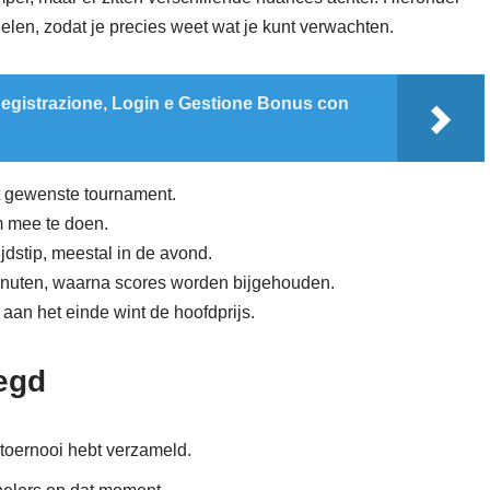
elen, zodat je precies weet wat je kunt verwachten.
Registrazione, Login e Gestione Bonus con
et gewenste tournament.
m mee te doen.
dstip, meestal in de avond.
inuten, waarna scores worden bijgehouden.
aan het einde wint de hoofdprijs.
legd
t toernooi hebt verzameld.