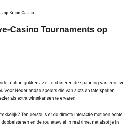
ts op Kroon Casino
ive‑Casino Tournaments op
onder online gokkers. Ze combineren de spanning van een live
i. Voor Nederlandse spelers die van slots en tafelspellen
zier als extra winstkansen te ervaren.
kkelijk? Ten eerste is er de directe interactie met een echte
 dobbelstenen en de roulettewiel in real time, net alsof je in