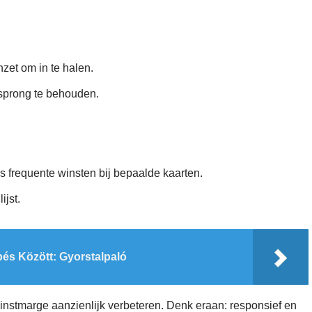
nzet om in te halen.
rsprong te behouden.
ls frequente winsten bij bepaalde kaarten.
ijst.
és Között: Gyorstalpaló
winstmarge aanzienlijk verbeteren. Denk eraan: responsief en