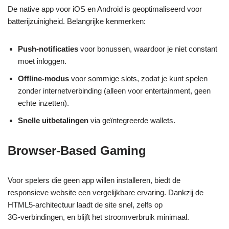
De native app voor iOS en Android is geoptimaliseerd voor
batterijzuinigheid. Belangrijke kenmerken:
Push‑notificaties
voor bonussen, waardoor je niet constant
moet inloggen.
Offline‑modus
voor sommige slots, zodat je kunt spelen
zonder internetverbinding (alleen voor entertainment, geen
echte inzetten).
Snelle uitbetalingen
via geïntegreerde wallets.
Browser‑Based Gaming
Voor spelers die geen app willen installeren, biedt de
responsieve website een vergelijkbare ervaring. Dankzij de
HTML5‑architectuur laadt de site snel, zelfs op
3G‑verbindingen, en blijft het stroomverbruik minimaal.