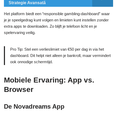
Strategie Avansată
Het platform biedt een “responsible gambling‑dashboard” waar
je je speelgedrag kunt volgen en limieten kunt instellen zonder
extra apps te downloaden. Zo blijft je telefoon licht en je
spelervaring veilig.
Pro Tip: Stel een verlieslimiet van €50 per dag in via het
dashboard. Dit helpt niet alleen je bankroll, maar vermindert
ook onnodige schermtijd.
Mobiele Ervaring: App vs.
Browser
De Novadreams App