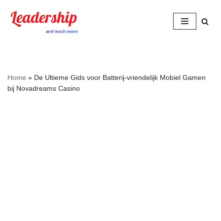
Skip
to
content
Home
»
De Ultieme Gids voor Batterij‑vriendelijk Mobiel Gamen
bij Novadreams Casino