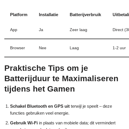
Platform
Installatie
Batterijverbruik
Uitbeta
App
Ja
Zeer laag
Direct (
Browser
Nee
Laag
1‑2 uur
Praktische Tips om je
Batterijduur te Maximaliseren
tijdens het Gamen
Schakel Bluetooth en GPS uit
terwijl je speelt – deze
functies gebruiken veel energie.
Gebruik Wi‑Fi
in plaats van mobiele data; dit vermindert