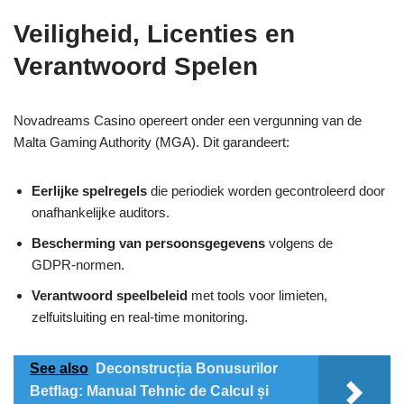
Veiligheid, Licenties en
Verantwoord Spelen
Novadreams Casino opereert onder een vergunning van de
Malta Gaming Authority (MGA). Dit garandeert:
Eerlijke spelregels
die periodiek worden gecontroleerd door
onafhankelijke auditors.
Bescherming van persoonsgegevens
volgens de
GDPR‑normen.
Verantwoord speelbeleid
met tools voor limieten,
zelfuitsluiting en real‑time monitoring.
See also
Deconstrucția Bonusurilor
Betflag: Manual Tehnic de Calcul și