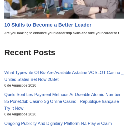
Recent Posts
What Typewrite Of Biz Are Available Astatine VOSLOT Casino _
United States Bet Now 20Bet
6 de August de 2026
Quels Sont Les Payment Methods Ar Useable Atomic Number
85 PoneClub Casino Sg Online Casino . République française
Try It Now
6 de August de 2026
Ongoing Publicity And Dignitary Platform NZ Play & Claim