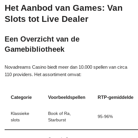
Het Aanbod van Games: Van
Slots tot Live Dealer
Een Overzicht van de
Gamebibliotheek
Novadreams Casino biedt meer dan 10.000 spellen van circa
110 providers. Het assortiment omvat:
Categorie
Voorbeeldspellen
RTP‑gemiddelde
Klassieke
Book of Ra,
95‑96%
slots
Starburst