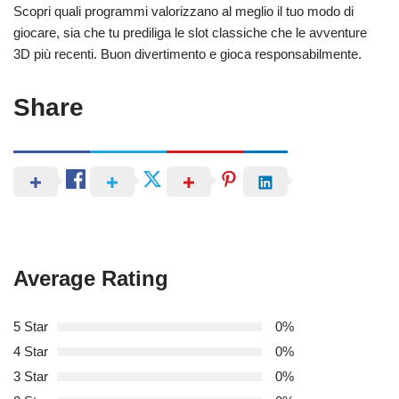
Scopri quali programmi valorizzano al meglio il tuo modo di
giocare, sia che tu prediliga le slot classiche che le avventure
3D più recenti. Buon divertimento e gioca responsabilmente.
Share
Average Rating
5 Star
0%
4 Star
0%
3 Star
0%