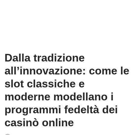
Dalla tradizione
all’innovazione: come le
slot classiche e
moderne modellano i
programmi fedeltà dei
casinò online