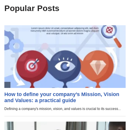
Popular Posts