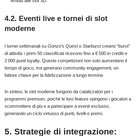
limitati alle slot 3D.
4.2. Eventi live e tornei di slot
moderne
I tornei settimanali su
Gonzo’s Quest
o
Starburst
creano “burst”
di attività: i primi 50 classificati ricevono fino a € 500 in crediti e
2 000 punti loyalty. Queste competizioni non solo aumentano il
tempo di gioco, ma generano community engagement, un
fattore chiave per la fidelizzazione a lungo termine.
In sintesi, le slot moderne fungono da catalizzatori per i
programmi premium, poiché le loro feature spingono i giocatori a
scommettere di più e a partecipare a eventi esclusivi,
generando un ciclo virtuoso di punti, livelli e premi.
5. Strategie di integrazione: