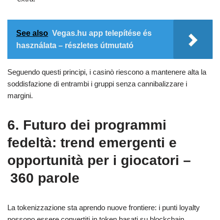
See also
Vegas.hu app telepítése és
használata – részletes útmutató
Seguendo questi principi, i casinò riescono a mantenere alta la
soddisfazione di entrambi i gruppi senza cannibalizzare i
margini.
6. Futuro dei programmi
fedeltà: trend emergenti e
opportunità per i giocatori –
360 parole
La tokenizzazione sta aprendo nuove frontiere: i punti loyalty
possono essere convertiti in token basati su blockchain,