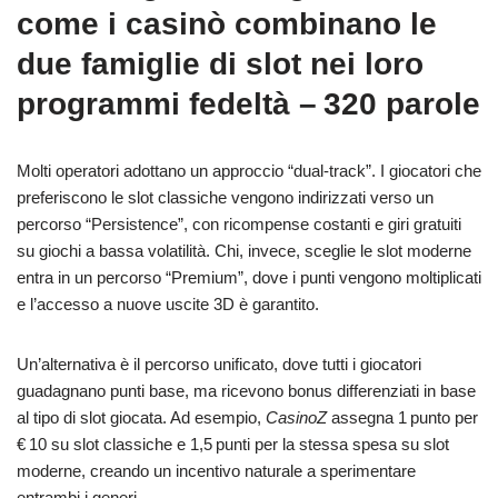
come i casinò combinano le
due famiglie di slot nei loro
programmi fedeltà – 320 parole
Molti operatori adottano un approccio “dual‑track”. I giocatori che
preferiscono le slot classiche vengono indirizzati verso un
percorso “Persistence”, con ricompense costanti e giri gratuiti
su giochi a bassa volatilità. Chi, invece, sceglie le slot moderne
entra in un percorso “Premium”, dove i punti vengono moltiplicati
e l’accesso a nuove uscite 3D è garantito.
Un’alternativa è il percorso unificato, dove tutti i giocatori
guadagnano punti base, ma ricevono bonus differenziati in base
al tipo di slot giocata. Ad esempio,
CasinoZ
assegna 1 punto per
€ 10 su slot classiche e 1,5 punti per la stessa spesa su slot
moderne, creando un incentivo naturale a sperimentare
entrambi i generi.