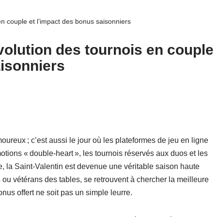
en couple et l’impact des bonus saisonniers
volution des tournois en couple
aisonniers
oureux ; c’est aussi le jour où les plateformes de jeu en ligne
otions « double‑heart », les tournois réservés aux duos et les
, la Saint‑Valentin est devenue une véritable saison haute
s ou vétérans des tables, se retrouvent à chercher la meilleure
onus offert ne soit pas un simple leurre.