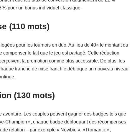
3 % pour un bonus individuel classique.
se (110 mots)
égées pour les tournois en duo. Au lieu de 40× le montant du
e compenser le fait que le jeu est partagé. Cette réduction
ls perçoivent la promotion comme plus accessible. De plus, les
 : chaque tranche de mise franchie débloque un nouveau niveau
ontinue.
tion (130 mots)
ne aventure. Les couples peuvent gagner des badges tels que
 Love‑Champion », chaque badge débloquant des récompenses
ux de relation – par exemple « Newbie », « Romantic »,