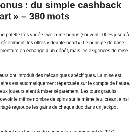
bonus : du simple cashback
art » – 380 mots
ne palette très variée : welcome bonus (souvent 100 % jusqu’à
s récemment, les offres « double‑heart ». Le principe de base
plémentaire en échange d’un dépôt, mais les exigences de mise
teurs ont introduit des mécaniques spécifiques. La mise est
aires est automatiquement répercutée sur le compte de l’autre,
ux joueurs aient à miser séparément. Les tours gratuits
cevoir le même nombre de spins sur le même jeu, créant ainsi
partagé regroupe les gains de chaque duo dans un jackpot
ntrent que les taux de conversion augmentent de 22 %