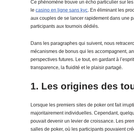
Ce phénomène trouve un écho particulier sur les
le
casino en ligne sans kyc
. En éliminant les pro
aux couples de se lancer rapidement dans une par
participants aux tournois dédiés.
Dans les paragraphes qui suivent, nous retraceron
mécanismes de bonus qui les accompagnent, ana
perspectives futures. Le tout, en gardant à l’espr
transparence, la fluidité et le plaisir partagé.
1. Les origines des to
Lorsque les premiers sites de poker ont fait irrup
majoritairement individuelles. Cependant, quelqu
pouvait devenir un levier de croissance. Les pre
salles de poker, où les participants pouvaient cr