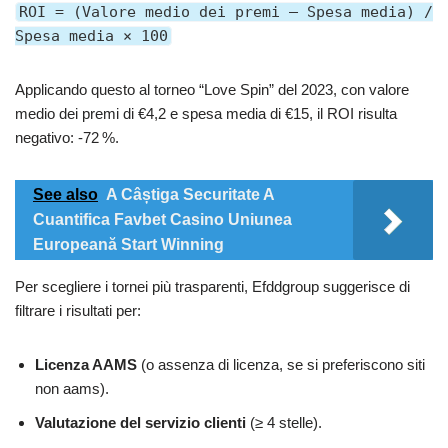
ROI = (Valore medio dei premi – Spesa media) /
Spesa media × 100
Applicando questo al torneo “Love Spin” del 2023, con valore
medio dei premi di €4,2 e spesa media di €15, il ROI risulta
negativo: -72 %.
See also
A Câștiga Securitate A
Cuantifica Favbet Casino Uniunea
Europeană Start Winning
Per scegliere i tornei più trasparenti, Efddgroup suggerisce di
filtrare i risultati per:
Licenza AAMS
(o assenza di licenza, se si preferiscono siti
non aams).
Valutazione del servizio clienti
(≥ 4 stelle).