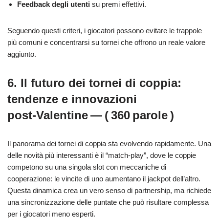
Feedback degli utenti
su premi effettivi.
Seguendo questi criteri, i giocatori possono evitare le trappole
più comuni e concentrarsi su tornei che offrono un reale valore
aggiunto.
6. Il futuro dei tornei di coppia:
tendenze e innovazioni
post‑Valentine — ( 360 parole )
Il panorama dei tornei di coppia sta evolvendo rapidamente. Una
delle novità più interessanti è il “match‑play”, dove le coppie
competono su una singola slot con meccaniche di
cooperazione: le vincite di uno aumentano il jackpot dell’altro.
Questa dinamica crea un vero senso di partnership, ma richiede
una sincronizzazione delle puntate che può risultare complessa
per i giocatori meno esperti.