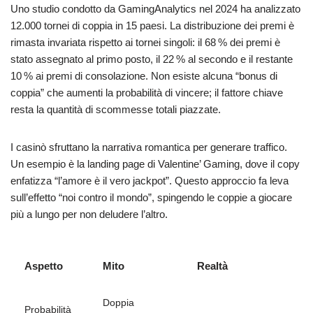
Uno studio condotto da GamingAnalytics nel 2024 ha analizzato
12.000 tornei di coppia in 15 paesi. La distribuzione dei premi è
rimasta invariata rispetto ai tornei singoli: il 68 % dei premi è
stato assegnato al primo posto, il 22 % al secondo e il restante
10 % ai premi di consolazione. Non esiste alcuna “bonus di
coppia” che aumenti la probabilità di vincere; il fattore chiave
resta la quantità di scommesse totali piazzate.
I casinò sfruttano la narrativa romantica per generare traffico.
Un esempio è la landing page di Valentine’ Gaming, dove il copy
enfatizza “l’amore è il vero jackpot”. Questo approccio fa leva
sull’effetto “noi contro il mondo”, spingendo le coppie a giocare
più a lungo per non deludere l’altro.
Aspetto
Mito
Realtà
Doppia
Probabilità