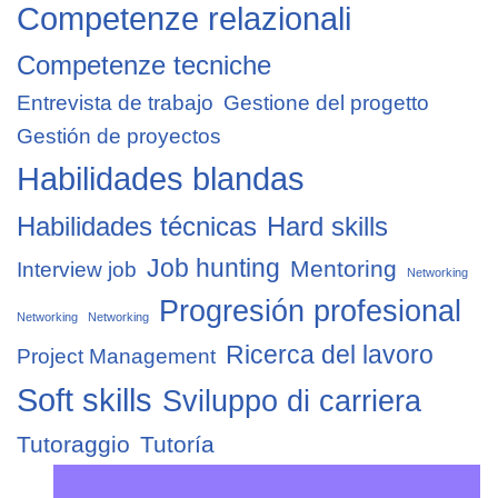
Competenze relazionali
Competenze tecniche
Entrevista de trabajo
Gestione del progetto
Gestión de proyectos
Habilidades blandas
Habilidades técnicas
Hard skills
Job hunting
Mentoring
Interview job
Networking
Progresión profesional
Networking
Networking
Ricerca del lavoro
Project Management
Soft skills
Sviluppo di carriera
Tutoraggio
Tutoría