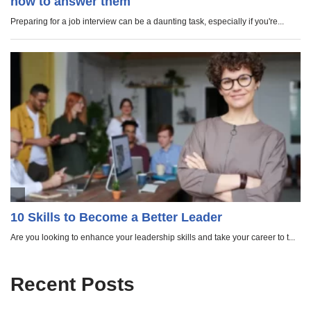
Recent Posts