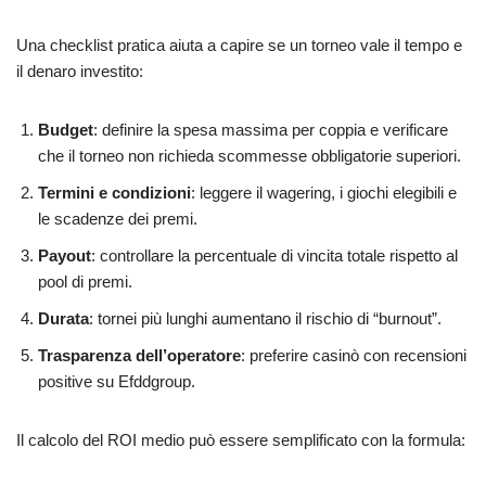
Una checklist pratica aiuta a capire se un torneo vale il tempo e
il denaro investito:
Budget
: definire la spesa massima per coppia e verificare
che il torneo non richieda scommesse obbligatorie superiori.
Termini e condizioni
: leggere il wagering, i giochi elegibili e
le scadenze dei premi.
Payout
: controllare la percentuale di vincita totale rispetto al
pool di premi.
Durata
: tornei più lunghi aumentano il rischio di “burnout”.
Trasparenza dell’operatore
: preferire casinò con recensioni
positive su Efddgroup.
Il calcolo del ROI medio può essere semplificato con la formula: