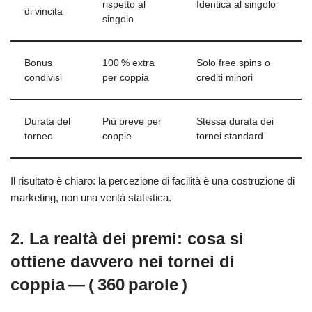
rispetto al
Identica al singolo
di vincita
singolo
Bonus
100 % extra
Solo free spins o
condivisi
per coppia
crediti minori
Durata del
Più breve per
Stessa durata dei
torneo
coppie
tornei standard
Il risultato è chiaro: la percezione di facilità è una costruzione di
marketing, non una verità statistica.
2. La realtà dei premi: cosa si
ottiene davvero nei tornei di
coppia — ( 360 parole )