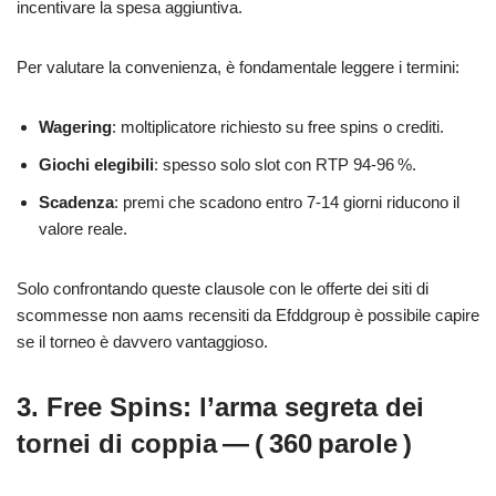
incentivare la spesa aggiuntiva.
Per valutare la convenienza, è fondamentale leggere i termini:
Wagering
: moltiplicatore richiesto su free spins o crediti.
Giochi elegibili
: spesso solo slot con RTP 94‑96 %.
Scadenza
: premi che scadono entro 7‑14 giorni riducono il
valore reale.
Solo confrontando queste clausole con le offerte dei siti di
scommesse non aams recensiti da Efddgroup è possibile capire
se il torneo è davvero vantaggioso.
3. Free Spins: l’arma segreta dei
tornei di coppia — ( 360 parole )