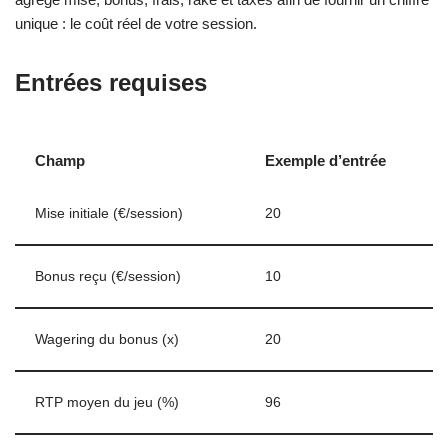
unique : le coût réel de votre session.
Entrées requises
Champ
Exemple d’entrée
Mise initiale (€/session)
20
Bonus reçu (€/session)
10
Wagering du bonus (x)
20
RTP moyen du jeu (%)
96