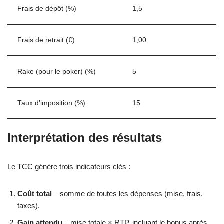
Frais de dépôt (%)
1,5
Frais de retrait (€)
1,00
Rake (pour le poker) (%)
5
Taux d’imposition (%)
15
Interprétation des résultats
Le TCC génère trois indicateurs clés :
Coût total
– somme de toutes les dépenses (mise, frais,
taxes).
Gain attendu
– mise totale × RTP, incluant le bonus après