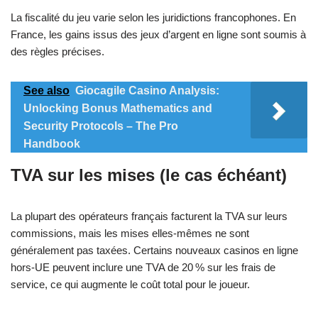
La fiscalité du jeu varie selon les juridictions francophones. En
France, les gains issus des jeux d’argent en ligne sont soumis à
des règles précises.
See also
Giocagile Casino Analysis:
Unlocking Bonus Mathematics and
Security Protocols – The Pro
Handbook
TVA sur les mises (le cas échéant)
La plupart des opérateurs français facturent la TVA sur leurs
commissions, mais les mises elles‑mêmes ne sont
généralement pas taxées. Certains nouveaux casinos en ligne
hors‑UE peuvent inclure une TVA de 20 % sur les frais de
service, ce qui augmente le coût total pour le joueur.