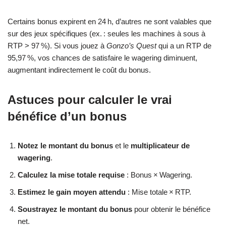
Certains bonus expirent en 24 h, d’autres ne sont valables que
sur des jeux spécifiques (ex. : seules les machines à sous à
RTP > 97 %). Si vous jouez à
Gonzo’s Quest
qui a un RTP de
95,97 %, vos chances de satisfaire le wagering diminuent,
augmentant indirectement le coût du bonus.
Astuces pour calculer le vrai
bénéfice d’un bonus
Notez le montant du bonus
et le
multiplicateur de
wagering
.
Calculez la mise totale requise
: Bonus × Wagering.
Estimez le gain moyen attendu
: Mise totale × RTP.
Soustrayez le montant du bonus
pour obtenir le bénéfice
net.