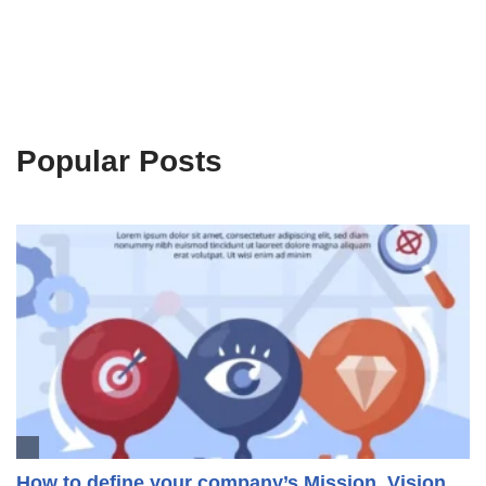
Popular Posts