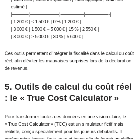
estimé |
|———–|——————-|—————|—————-|
| 1 200 € | < 1 500 € | 0 % | 1 200 € |
| 3 000 € | 1 500 € – 5 000 € | 15 % | 2 550 € |
| 8 000 € | > 5 000 € | 30 % | 5 600 € |
Ces outils permettent d’intégrer la fiscalité dans le calcul du coût
réel, afin d’éviter les mauvaises surprises lors de la déclaration
de revenus.
5. Outils de calcul du coût réel
: le « True Cost Calculator »
Pour transformer toutes ces données en une vision claire, le
« True Cost Calculator » (TCC) est un simulateur fictif mais
réaliste, conçu spécialement pour les joueurs débutants. Il
agrège mise, bonus, frais, rake et taxes afin de fournir un chiffre