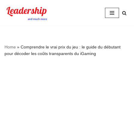
Skip
to
content
Home
»
Comprendre le vrai prix du jeu : le guide du débutant
pour décoder les coûts transparents du iGaming