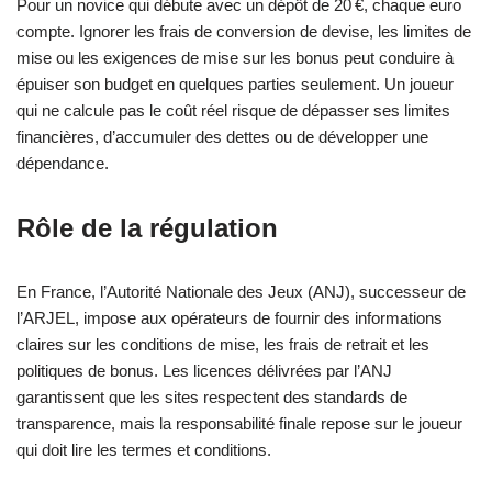
Pour un novice qui débute avec un dépôt de 20 €, chaque euro
compte. Ignorer les frais de conversion de devise, les limites de
mise ou les exigences de mise sur les bonus peut conduire à
épuiser son budget en quelques parties seulement. Un joueur
qui ne calcule pas le coût réel risque de dépasser ses limites
financières, d’accumuler des dettes ou de développer une
dépendance.
Rôle de la régulation
En France, l’Autorité Nationale des Jeux (ANJ), successeur de
l’ARJEL, impose aux opérateurs de fournir des informations
claires sur les conditions de mise, les frais de retrait et les
politiques de bonus. Les licences délivrées par l’ANJ
garantissent que les sites respectent des standards de
transparence, mais la responsabilité finale repose sur le joueur
qui doit lire les termes et conditions.