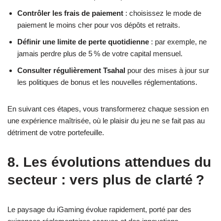
Contrôler les frais de paiement
: choisissez le mode de
paiement le moins cher pour vos dépôts et retraits.
Définir une limite de perte quotidienne
: par exemple, ne
jamais perdre plus de 5 % de votre capital mensuel.
Consulter régulièrement Tsahal
pour des mises à jour sur
les politiques de bonus et les nouvelles réglementations.
En suivant ces étapes, vous transformerez chaque session en
une expérience maîtrisée, où le plaisir du jeu ne se fait pas au
détriment de votre portefeuille.
8. Les évolutions attendues du
secteur : vers plus de clarté ?
Le paysage du iGaming évolue rapidement, porté par des