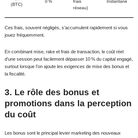
0 %
frais
Instantané
(BTC)
réseau)
Ces frais, souvent négligés, s’accumulent rapidement si vous
jouez fréquemment.
En combinant mise, rake et frais de transaction, le coût réel
d’une session peut facilement dépasser 10 % du capital engagé,
surtout lorsque l’on ajoute les exigences de mise des bonus et
la fiscalité.
3. Le rôle des bonus et
promotions dans la perception
du coût
Les bonus sont le principal levier marketing des nouveaux