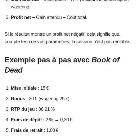
wagering.
Profit net
– Gain attendu – Coût total.
Si le résultat montre un profit net négatif, cela signifie que,
compte tenu de vos paramètres, la session n’est pas rentable.
Exemple pas à pas avec
Book of
Dead
Mise initiale
: 15 €
Bonus
: 20 € (wagering 25 x)
RTP du jeu
: 96,21 %
Frais de dépôt
: 2 % → 0,30 €
Frais de retrait
: 1,00 €