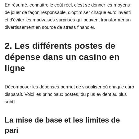
En résumé, connaître le coût réel, c’est se donner les moyens
de jouer de façon responsable, d’optimiser chaque euro investi
et d’éviter les mauvaises surprises qui peuvent transformer un
divertissement en source de stress financier.
2. Les différents postes de
dépense dans un casino en
ligne
Décomposer les dépenses permet de visualiser où chaque euro
disparaît. Voici les principaux postes, du plus évident au plus
subtil.
La mise de base et les limites de
pari