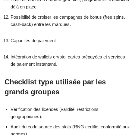
déjà en place.
Possibilité de croiser les campagnes de bonus (free spins,
cash‑back) entre les marques.
Capacités de paiement
Intégration de wallets crypto, cartes prépayées et services
de paiement instantané.
Checklist type utilisée par les
grands groupes
Vérification des licences (validité, restrictions
géographiques).
Audit du code source des slots (RNG certifié, conformité aux
normes).