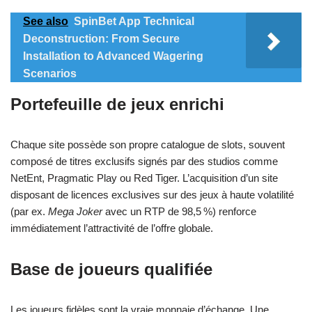
See also
SpinBet App Technical
Deconstruction: From Secure
Installation to Advanced Wagering
Scenarios
Portefeuille de jeux enrichi
Chaque site possède son propre catalogue de slots, souvent
composé de titres exclusifs signés par des studios comme
NetEnt, Pragmatic Play ou Red Tiger. L’acquisition d’un site
disposant de licences exclusives sur des jeux à haute volatilité
(par ex.
Mega Joker
avec un RTP de 98,5 %) renforce
immédiatement l’attractivité de l’offre globale.
Base de joueurs qualifiée
Les joueurs fidèles sont la vraie monnaie d’échange. Une