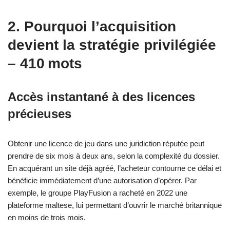
2. Pourquoi l’acquisition
devient la stratégie privilégiée
– 410 mots
Accès instantané à des licences
précieuses
Obtenir une licence de jeu dans une juridiction réputée peut
prendre de six mois à deux ans, selon la complexité du dossier.
En acquérant un site déjà agréé, l’acheteur contourne ce délai et
bénéficie immédiatement d’une autorisation d’opérer. Par
exemple, le groupe PlayFusion a racheté en 2022 une
plateforme maltese, lui permettant d’ouvrir le marché britannique
en moins de trois mois.