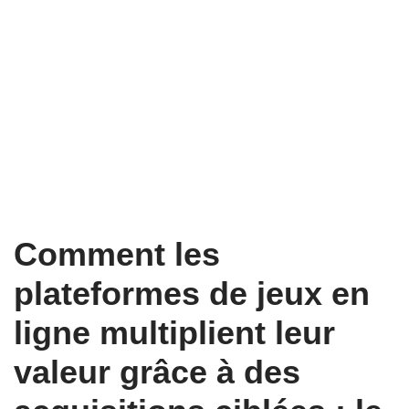
Comment les
plateformes de jeux en
ligne multiplient leur
valeur grâce à des