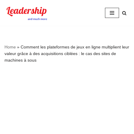
Skip
to
content
Home
»
Comment les plateformes de jeux en ligne multiplient leur
valeur grâce à des acquisitions ciblées : le cas des sites de
machines à sous