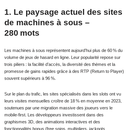
1. Le paysage actuel des sites
de machines à sous –
280 mots
Les machines à sous représentent aujourd’hui plus de 60 % du
volume de jeux de hasard en ligne. Leur popularité repose sur
trois piliers : la facilité d’accès, la diversité des thèmes et la
promesse de gains rapides grâce à des RTP (Return to Player)
souvent supérieurs à 96 %.
Sur le plan du trafic, les sites spécialisés dans les slots ont vu
leurs visites mensuelles croître de 18 % en moyenne en 2023,
soutenues par une migration massive des joueurs vers le
mobile‑first. Les développeurs investissent dans des
graphismes 3D, des animations interactives et des
fonctionnalités bonus (free spins, multipliers, jackpots