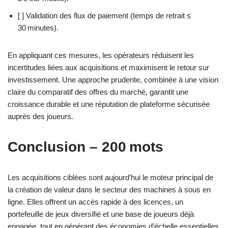
[ ] Validation des flux de paiement (temps de retrait ≤
30 minutes).
En appliquant ces mesures, les opérateurs réduisent les
incertitudes liées aux acquisitions et maximisent le retour sur
investissement. Une approche prudente, combinée à une vision
claire du comparatif des offres du marché, garantit une
croissance durable et une réputation de plateforme sécurisée
auprès des joueurs.
Conclusion – 200 mots
Les acquisitions ciblées sont aujourd’hui le moteur principal de
la création de valeur dans le secteur des machines à sous en
ligne. Elles offrent un accès rapide à des licences, un
portefeuille de jeux diversifié et une base de joueurs déjà
engagée, tout en générant des économies d’échelle essentielles