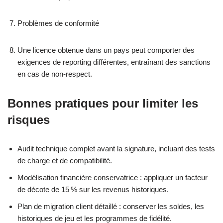
Problèmes de conformité
Une licence obtenue dans un pays peut comporter des
exigences de reporting différentes, entraînant des sanctions
en cas de non‑respect.
Bonnes pratiques pour limiter les
risques
Audit technique complet avant la signature, incluant des tests
de charge et de compatibilité.
Modélisation financière conservatrice : appliquer un facteur
de décote de 15 % sur les revenus historiques.
Plan de migration client détaillé : conserver les soldes, les
historiques de jeu et les programmes de fidélité.