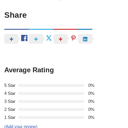
Share
Average Rating
5 Star
0%
4 Star
0%
3 Star
0%
2 Star
0%
1 Star
0%
(Add your review)