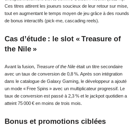
Ces titres attirent les joueurs soucieux de leur retour sur mise,
tout en augmentant le temps moyen de jeu grâce à des rounds
de bonus interactifs (pick‑me, cascading reels).
Cas d’étude : le slot « Treasure of
the Nile »
Avant la fusion,
Treasure of the Nile
était un titre secondaire
avec un taux de conversion de 0,8 %. Après son intégration
dans le catalogue de Galaxy Gaming, le développeur a ajouté
un mode « Free Spins » avec un multiplicateur progressif. Le
taux de conversion est passé à 2,3 % et le jackpot quotidien a
atteint 75 000 € en moins de trois mois.
Bonus et promotions ciblées