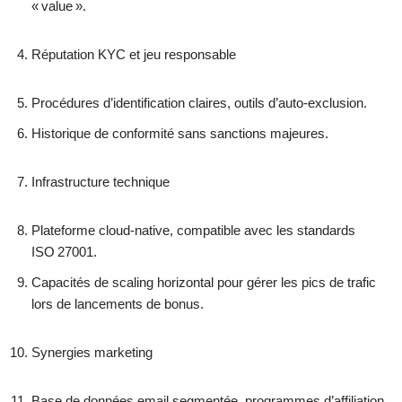
« value ».
Réputation KYC et jeu responsable
Procédures d’identification claires, outils d’auto‑exclusion.
Historique de conformité sans sanctions majeures.
Infrastructure technique
Plateforme cloud‑native, compatible avec les standards
ISO 27001.
Capacités de scaling horizontal pour gérer les pics de trafic
lors de lancements de bonus.
Synergies marketing
Base de données email segmentée, programmes d’affiliation