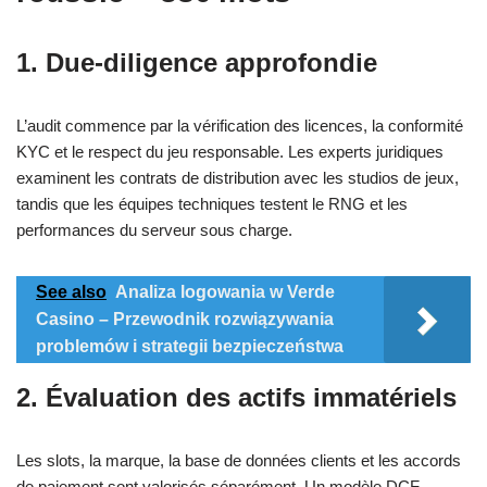
1. Due‑diligence approfondie
L’audit commence par la vérification des licences, la conformité
KYC et le respect du jeu responsable. Les experts juridiques
examinent les contrats de distribution avec les studios de jeux,
tandis que les équipes techniques testent le RNG et les
performances du serveur sous charge.
See also
Analiza logowania w Verde
Casino – Przewodnik rozwiązywania
problemów i strategii bezpieczeństwa
2. Évaluation des actifs immatériels
Les slots, la marque, la base de données clients et les accords
de paiement sont valorisés séparément. Un modèle DCF