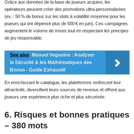
Grâce aux données de la base de joueurs acquise, les
opérateurs peuvent créer des promotions ultra‑personnalisées
(ex. : 50 % de bonus sur les slots à volatilité moyenne pour les
joueurs qui ont dépensé plus de 500 € en juin). Ces campagnes
augmentent le volume de mises tout en respectant les principes
de jeu responsable.
See also
Manuel Vegasino : Analyser
la Sécurité & les Mathématiques des
Bonus - Guide Exhaustif
En enrichissant le catalogue, les plateformes renforcent leur
attractivité, diversifient leurs sources de revenus et offrent aux
joueurs une expérience plus riche et plus sécurisée.
6. Risques et bonnes pratiques
– 380 mots