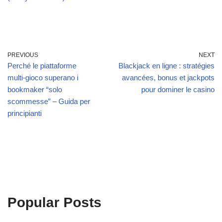
PREVIOUS
NEXT
Perché le piattaforme
Blackjack en ligne : stratégies
multi‑gioco superano i
avancées, bonus et jackpots
bookmaker “solo
pour dominer le casino
scommesse” – Guida per
principianti
Popular Posts