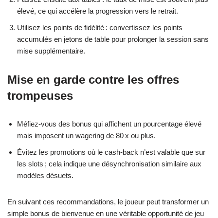
élevé, ce qui accélère la progression vers le retrait.
Utilisez les points de fidélité : convertissez les points
accumulés en jetons de table pour prolonger la session sans
mise supplémentaire.
Mise en garde contre les offres
trompeuses
Méfiez‑vous des bonus qui affichent un pourcentage élevé
mais imposent un wagering de 80 x ou plus.
Évitez les promotions où le cash‑back n’est valable que sur
les slots ; cela indique une désynchronisation similaire aux
modèles désuets.
En suivant ces recommandations, le joueur peut transformer un
simple bonus de bienvenue en une véritable opportunité de jeu