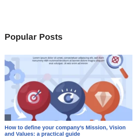
Popular Posts