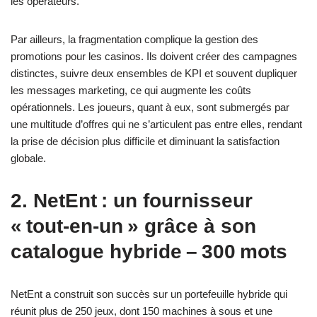
les opérateurs.
Par ailleurs, la fragmentation complique la gestion des
promotions pour les casinos. Ils doivent créer des campagnes
distinctes, suivre deux ensembles de KPI et souvent dupliquer
les messages marketing, ce qui augmente les coûts
opérationnels. Les joueurs, quant à eux, sont submergés par
une multitude d’offres qui ne s’articulent pas entre elles, rendant
la prise de décision plus difficile et diminuant la satisfaction
globale.
2. NetEnt : un fournisseur
« tout‑en‑un » grâce à son
catalogue hybride – 300 mots
NetEnt a construit son succès sur un portefeuille hybride qui
réunit plus de 250 jeux, dont 150 machines à sous et une