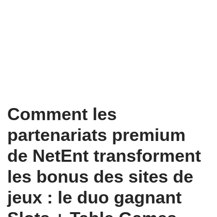
Comment les
partenariats premium
de NetEnt transforment
les bonus des sites de
jeux : le duo gagnant