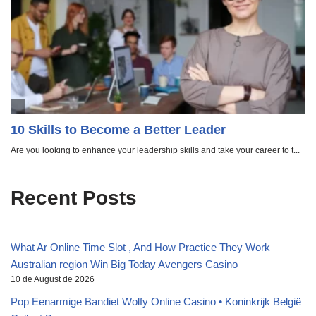
Recent Posts
What Ar Online Time Slot , And How Practice They Work —
Australian region Win Big Today Avengers Casino
10 de August de 2026
Pop Eenarmige Bandiet Wolfy Online Casino • Koninkrijk België