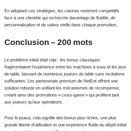
En adoptant ces stratégies, les casinos resteront compétitifs
face à une clientèle qui recherche davantage de fluidité, de
personnalisation et de valeur réelle dans chaque promotion.
Conclusion – 200 mots
Le problème initial était clair : les bonus classiques
fragmentaient l’expérience entre les machines à sous et les jeux
de table, laissant de nombreux joueurs de table sans incitations
suffisantes. Les partenariats premium de NetEnt offrent une
solution robuste en unifiant les mécanismes de récompense,
créant ainsi des promotions « cross‑game » qui profitent tant
aux joueurs qu’aux opérateurs.
Pour le joueur, cela signifie des bonus plus riches, une plus
grande liberté d’utilisation et une expérience fluide du dépôt initial