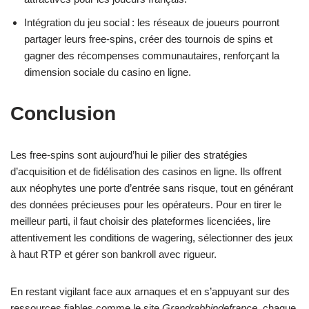
Intégration du jeu social : les réseaux de joueurs pourront
partager leurs free‑spins, créer des tournois de spins et
gagner des récompenses communautaires, renforçant la
dimension sociale du casino en ligne.
Conclusion
Les free‑spins sont aujourd’hui le pilier des stratégies
d’acquisition et de fidélisation des casinos en ligne. Ils offrent
aux néophytes une porte d’entrée sans risque, tout en générant
des données précieuses pour les opérateurs. Pour en tirer le
meilleur parti, il faut choisir des plateformes licenciées, lire
attentivement les conditions de wagering, sélectionner des jeux
à haut RTP et gérer son bankroll avec rigueur.
En restant vigilant face aux arnaques et en s’appuyant sur des
ressources fiables comme le site
Grandrabbindefrance
, chaque