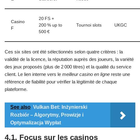
20 FS +
Casino
200 % up to
Tournoi slots
UKGC
F
500 €
Ces six sites ont été sélectionnés selon quatre critères : la
validité de la licence, la réputation auprès des joueurs, la variété
des jeux proposés (plus de 2 000 titres) et la qualité du service
client. Le lien interne vers le
meilleur casino en ligne
reste une
référence de fiabilité pour vérifier la légitimité de chaque
plateforme.
See also
Vulkan Bet: Inżynierski
Rozbiór – Algorytmy, Prowizje i
Optymalizacja Wypłat
4.1. Focus sur les casinos