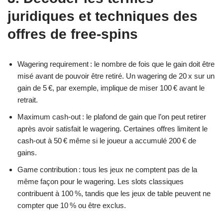
juridiques et techniques des
offres de free‑spins
Wagering requirement : le nombre de fois que le gain doit être
misé avant de pouvoir être retiré. Un wagering de 20 x sur un
gain de 5 €, par exemple, implique de miser 100 € avant le
retrait.
Maximum cash‑out : le plafond de gain que l’on peut retirer
après avoir satisfait le wagering. Certaines offres limitent le
cash‑out à 50 € même si le joueur a accumulé 200 € de
gains.
Game contribution : tous les jeux ne comptent pas de la
même façon pour le wagering. Les slots classiques
contribuent à 100 %, tandis que les jeux de table peuvent ne
compter que 10 % ou être exclus.