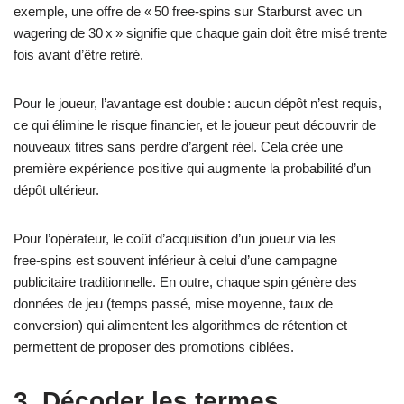
exemple, une offre de « 50 free‑spins sur Starburst avec un
wagering de 30 x » signifie que chaque gain doit être misé trente
fois avant d’être retiré.
Pour le joueur, l’avantage est double : aucun dépôt n’est requis,
ce qui élimine le risque financier, et le joueur peut découvrir de
nouveaux titres sans perdre d’argent réel. Cela crée une
première expérience positive qui augmente la probabilité d’un
dépôt ultérieur.
Pour l’opérateur, le coût d’acquisition d’un joueur via les
free‑spins est souvent inférieur à celui d’une campagne
publicitaire traditionnelle. En outre, chaque spin génère des
données de jeu (temps passé, mise moyenne, taux de
conversion) qui alimentent les algorithmes de rétention et
permettent de proposer des promotions ciblées.
3. Décoder les termes