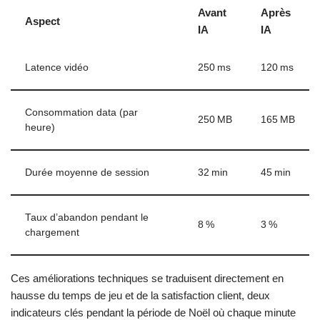
Avant
Après
Aspect
IA
IA
Latence vidéo
250 ms
120 ms
Consommation data (par
250 MB
165 MB
heure)
Durée moyenne de session
32 min
45 min
Taux d’abandon pendant le
8 %
3 %
chargement
Ces améliorations techniques se traduisent directement en
hausse du temps de jeu et de la satisfaction client, deux
indicateurs clés pendant la période de Noël où chaque minute