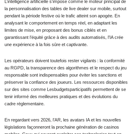
L’intelligence artificielle s’impose comme le moteur principal de
la personnalisation des tables de live dealer sur mobile, surtout
pendant la période festive où le trafic atteint son apogée. En
analysant le comportement en temps réel, en adaptant les
limites de mise, en proposant des bonus ciblés et en
garantissant l’équité grâce à des audits automatisés, l’IA crée
une expérience à la fois sûre et captivante.
Les opérateurs doivent toutefois rester vigilants : la conformité
au RGPD, la transparence des algorithmes et le respect du jeu
responsable sont indispensables pour éviter les sanctions et
préserver la confiance des joueurs. Les ressources disponibles
sur des sites comme Lesbudgetsparticipatifs permettent de se
tenir informé des meilleures pratiques et des évolutions du
cadre réglementaire.
En regardant vers 2026, l’AR, les avatars IA et les nouvelles
législations façonneront la prochaine génération de casinos