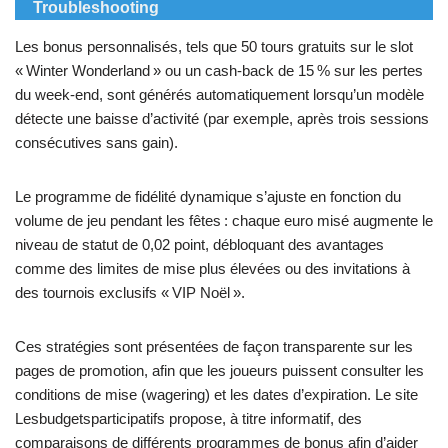
Troubleshooting
Les bonus personnalisés, tels que 50 tours gratuits sur le slot
« Winter Wonderland » ou un cash‑back de 15 % sur les pertes
du week‑end, sont générés automatiquement lorsqu’un modèle
détecte une baisse d’activité (par exemple, après trois sessions
consécutives sans gain).
Le programme de fidélité dynamique s’ajuste en fonction du
volume de jeu pendant les fêtes : chaque euro misé augmente le
niveau de statut de 0,02 point, débloquant des avantages
comme des limites de mise plus élevées ou des invitations à
des tournois exclusifs « VIP Noël ».
Ces stratégies sont présentées de façon transparente sur les
pages de promotion, afin que les joueurs puissent consulter les
conditions de mise (wagering) et les dates d’expiration. Le site
Lesbudgetsparticipatifs propose, à titre informatif, des
comparaisons de différents programmes de bonus afin d’aider