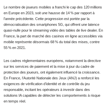
Le nombre de joueurs mobiles a franchi le cap des 120 millions
en Europe en 2023, soit une hausse de 14 % par rapport à
l’année précédente. Cette progression est portée par la
démocratisation des smartphones 5G, qui offrent une latence
quasi‑nulle pour le streaming vidéo des tables de live dealer. En
France, la part de marché des casinos en ligne accessibles via
mobile représente désormais 68 % du total des mises, contre
55 % en 2021.
Les cadres réglementaires européens, notamment la directive
sur les services de paiement et la mise à jour du cadre de
protection des joueurs, ont également influencé la croissance.
En France, l’Autorité Nationale des Jeux (ANJ) a renforcé les
exigences de vérification d’identité et de contrôle du jeu
responsable, incitant les opérateurs à investir dans des
solutions IA capables de détecter les comportements à risque
en temps réel.