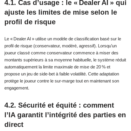
4.1. Cas d’usage : le « Dealer AI » qui
ajuste les limites de mise selon le
profil de risque
Le « Dealer AI » utilise un modèle de classification basé sur le
profil de risque (conservateur, modéré, agressif). Lorsqu’un
joueur classé comme conservateur commence à miser des
montants supérieurs à sa moyenne habituelle, le système réduit
automatiquement la limite maximale de mise de 20 % et
propose un jeu de side‑bet à faible volatilité. Cette adaptation
protège le joueur contre le sur‑marge tout en maintenant son
engagement.
4.2. Sécurité et équité : comment
l’IA garantit l’intégrité des parties en
direct