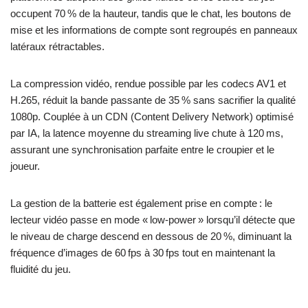
occupent 70 % de la hauteur, tandis que le chat, les boutons de
mise et les informations de compte sont regroupés en panneaux
latéraux rétractables.
La compression vidéo, rendue possible par les codecs AV1 et
H.265, réduit la bande passante de 35 % sans sacrifier la qualité
1080p. Couplée à un CDN (Content Delivery Network) optimisé
par IA, la latence moyenne du streaming live chute à 120 ms,
assurant une synchronisation parfaite entre le croupier et le
joueur.
La gestion de la batterie est également prise en compte : le
lecteur vidéo passe en mode « low‑power » lorsqu’il détecte que
le niveau de charge descend en dessous de 20 %, diminuant la
fréquence d’images de 60 fps à 30 fps tout en maintenant la
fluidité du jeu.