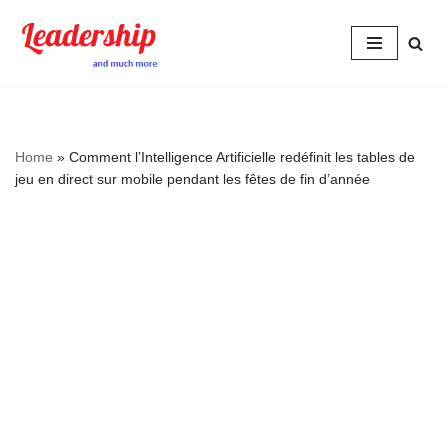
Skip
to
content
Home
»
Comment l’Intelligence Artificielle redéfinit les tables de
jeu en direct sur mobile pendant les fêtes de fin d’année