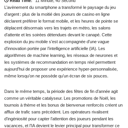
Read Time:
11 Minute, 40 Second
L’avènement du smartphone a transformé le paysage du jeu
d’argent : plus de la moitié des joueurs de casino en ligne
déclarent préférer le format mobile, et les heures de pointe se
déplacent désormais vers les trajets en métro, les salons
d’attente et les soirées détendues devant le canapé. Cette
explosion du jeu mobile s’est accompagnée d’une vague
d’innovation portée par l’intelligence artificielle (IA). Les
algorithmes de machine learning, les réseaux de neurones et
les systèmes de recommandation en temps réel permettent
aujourd’hui de proposer une expérience hyper‑personnalisée,
même lorsqu’on ne possède qu’un écran de six pouces.
Dans le même temps, la période des fêtes de fin d’année agit
comme un véritable catalyseur. Les promotions de Noël, les
tournois à thème et les bonus de bienvenue renforcés créent un
afflux de trafic sans précédent. Les opérateurs rivalisent
d’ingéniosité pour capter l’attention des joueurs pendant les
vacances, et l’IA devient le levier principal pour transformer ce