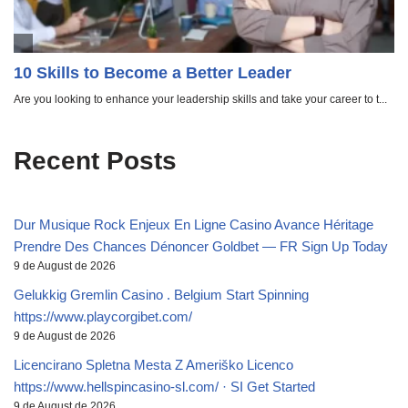
Recent Posts
Dur Musique Rock Enjeux En Ligne Casino Avance Héritage
Prendre Des Chances Dénoncer Goldbet — FR Sign Up Today
9 de August de 2026
Gelukkig Gremlin Casino . Belgium Start Spinning
https://www.playcorgibet.com/
9 de August de 2026
Licencirano Spletna Mesta Z Ameriško Licenco
https://www.hellspincasino-sl.com/ · SI Get Started
9 de August de 2026