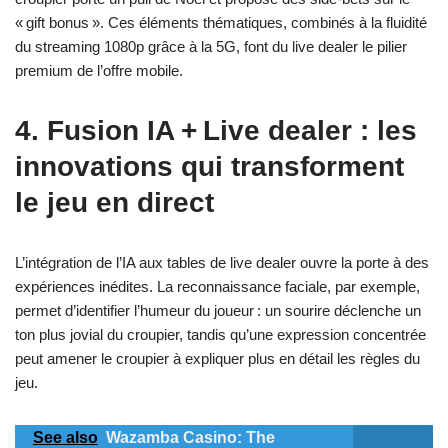
« gift bonus ». Ces éléments thématiques, combinés à la fluidité
du streaming 1080p grâce à la 5G, font du live dealer le pilier
premium de l’offre mobile.
4. Fusion IA + Live dealer : les
innovations qui transforment
le jeu en direct
L’intégration de l’IA aux tables de live dealer ouvre la porte à des
expériences inédites. La reconnaissance faciale, par exemple,
permet d’identifier l’humeur du joueur : un sourire déclenche un
ton plus jovial du croupier, tandis qu’une expression concentrée
peut amener le croupier à expliquer plus en détail les règles du
jeu.
See also
Wazamba Casino: The