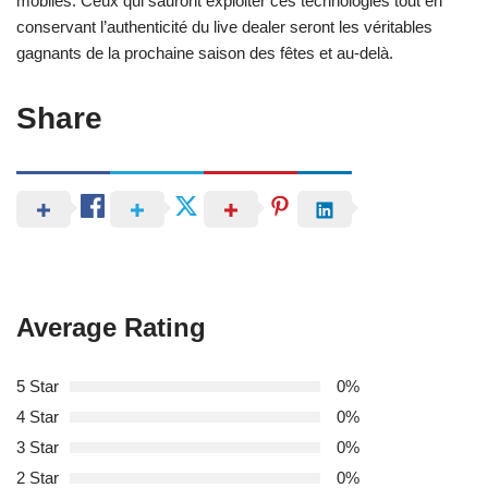
mobiles. Ceux qui sauront exploiter ces technologies tout en
conservant l’authenticité du live dealer seront les véritables
gagnants de la prochaine saison des fêtes et au-delà.
Share
Average Rating
5 Star
0%
4 Star
0%
3 Star
0%
2 Star
0%