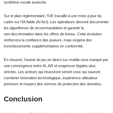
synthèse vocale avancée.
Sur le plan réglementaire, l’UE travaille à une mise à jour du
cadre sur l’IA fiable (AI Act). Les opérateurs devront documenter
les algorithmes de recommandation et garantir la
non‑discrimination dans les offres de bonus. Cette évolution
renforcera la confiance des joueurs, mais exigera des
investissements supplémentaires en conformité.
En résumé, l’avenir du jeu en direct sur mobile sera marqué par
une convergence entre IA, AR et exigences légales plus
strictes. Les acteurs qui réussiront seront ceux qui sauront
combiner innovation technologique, expérience utilisateur
premium et respect des normes de protection des données.
Conclusion