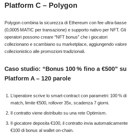
Platform C – Polygon
Polygon combina la sicurezza di Ethereum con fee ultra‑basse
(0,0005 MATIC per transazione) e supporto nativo per NFT. Gli
operatori possono creare “NFT bonus” che i giocatori
collezionano e scambiano su marketplace, aggiungendo valore
collezionistico alle promozioni tradizionali.
Caso studio: “Bonus 100 % fino a €500” su
Platform A – 120 parole
L’operatore scrive lo smart‑contract con parametri: 100 % di
match, limite €500, rollover 35x, scadenza 7 giorni.
Il contratto viene distribuito su una rete Optimism.
Il giocatore deposita €100, il contratto invia automaticamente
€100 di bonus al wallet on‑chain.