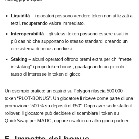
Liquidità
– i giocatori possono vendere token non utilizzati a
terzi, recuperando valore immediato.
Interoperabilità
– gli stessi token possono essere usati in
più casinò che supportano lo stesso standard, creando un
ecosistema di bonus condivisi.
Staking
– alcuni operatori offrono premi extra per chi “mette
in staking” i propri token bonus, guadagnando un piccolo
tasso di interesse in token di gioco.
Un esempio pratico: un casinò su Polygon rilascia 500 000
token “PLOT‑BONUS”. Un giocatore li riceve come parte di una
promozione “500 % su depositi di €50”. Dopo aver soddisfatto il
rollover, il giocatore può decidere di scambiare i token su
QuickSwap per MATIC, oppure usarli in un altro gioco partner.