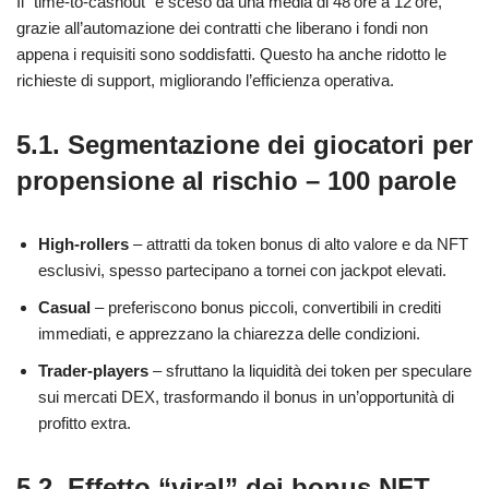
Il “time‑to‑cashout” è sceso da una media di 48 ore a 12 ore,
grazie all’automazione dei contratti che liberano i fondi non
appena i requisiti sono soddisfatti. Questo ha anche ridotto le
richieste di support, migliorando l’efficienza operativa.
5.1. Segmentazione dei giocatori per
propensione al rischio – 100 parole
High‑rollers
– attratti da token bonus di alto valore e da NFT
esclusivi, spesso partecipano a tornei con jackpot elevati.
Casual
– preferiscono bonus piccoli, convertibili in crediti
immediati, e apprezzano la chiarezza delle condizioni.
Trader‑players
– sfruttano la liquidità dei token per speculare
sui mercati DEX, trasformando il bonus in un’opportunità di
profitto extra.
5.2. Effetto “viral” dei bonus NFT