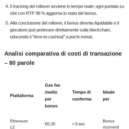
Il tracking del rollover avviene in tempo reale: ogni puntata su
slot con RTP 96 % aggiorna lo stato del bonus.
Alla conclusione del rollover, il bonus diventa liquidabile e il
giocatore può prelevare direttamente sulla blockchain,
riducendo il “time‑to‑cashout” a pochi minuti.
Analisi comparativa di costi di transazione
– 80 parole
Gas fee
medio
Tempo di
Ideale
Piattaforma
per
conferma
per
bonus
Ethereum
Bonus
€0,30
< 5 sec
L2
ricorrenti