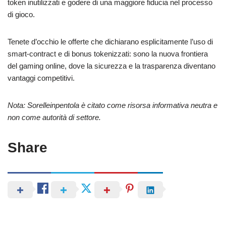
token inutilizzati e godere di una maggiore fiducia nel processo
di gioco.
Tenete d’occhio le offerte che dichiarano esplicitamente l’uso di
smart‑contract e di bonus tokenizzati: sono la nuova frontiera
del gaming online, dove la sicurezza e la trasparenza diventano
vantaggi competitivi.
Nota: Sorelleinpentola è citato come risorsa informativa neutra e
non come autorità di settore.
Share