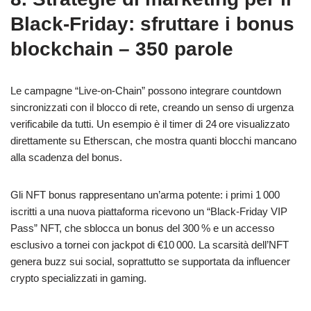
Black‑Friday: sfruttare i bonus
blockchain – 350 parole
Le campagne “Live‑on‑Chain” possono integrare countdown
sincronizzati con il blocco di rete, creando un senso di urgenza
verificabile da tutti. Un esempio è il timer di 24 ore visualizzato
direttamente su Etherscan, che mostra quanti blocchi mancano
alla scadenza del bonus.
Gli NFT bonus rappresentano un’arma potente: i primi 1 000
iscritti a una nuova piattaforma ricevono un “Black‑Friday VIP
Pass” NFT, che sblocca un bonus del 300 % e un accesso
esclusivo a tornei con jackpot di €10 000. La scarsità dell’NFT
genera buzz sui social, soprattutto se supportata da influencer
crypto specializzati in gaming.