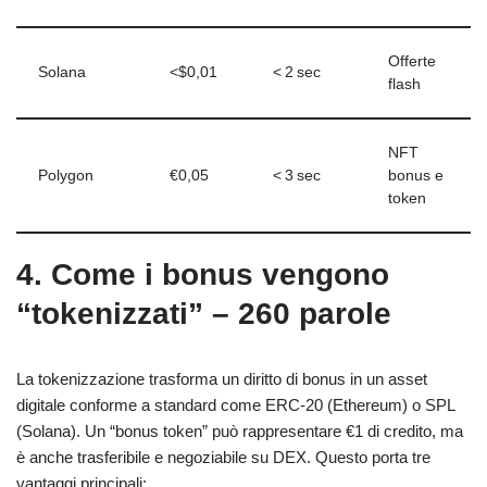
Offerte
Solana
<$0,01
< 2 sec
flash
NFT
Polygon
€0,05
< 3 sec
bonus e
token
4. Come i bonus vengono
“tokenizzati” – 260 parole
La tokenizzazione trasforma un diritto di bonus in un asset
digitale conforme a standard come ERC‑20 (Ethereum) o SPL
(Solana). Un “bonus token” può rappresentare €1 di credito, ma
è anche trasferibile e negoziabile su DEX. Questo porta tre
vantaggi principali: