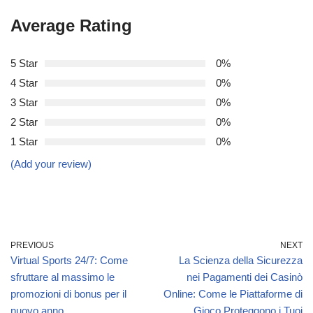
Average Rating
5 Star
0%
4 Star
0%
3 Star
0%
2 Star
0%
1 Star
0%
(Add your review)
PREVIOUS
NEXT
Virtual Sports 24/7: Come
La Scienza della Sicurezza
sfruttare al massimo le
nei Pagamenti dei Casinò
promozioni di bonus per il
Online: Come le Piattaforme di
nuovo anno
Gioco Proteggono i Tuoi