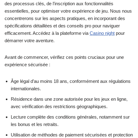
des processus clés, de l’inscription aux fonctionnalités
essentielles, pour optimiser votre expérience de jeu. Nous nous
concentrerons sur les aspects pratiques, en incorporant des
spécifications détaillées et des conseils pro pour naviguer
efficacement. Accédez à la plateforme via
Casino night
pour
démarrer votre aventure.
Avant de commencer, vérifiez ces points cruciaux pour une
expérience sécurisée :
Âge légal d’au moins 18 ans, conformément aux régulations
internationales.
Résidence dans une zone autorisée pour les jeux en ligne,
avec vérification des restrictions géographiques.
Lecture complète des conditions générales, notamment sur
les bonus et les retraits.
Utilisation de méthodes de paiement sécurisées et protection