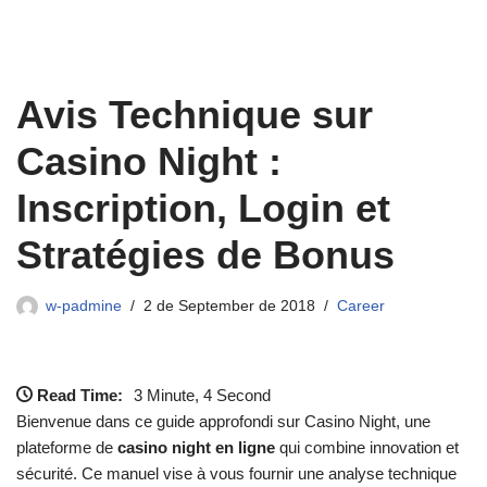
Avis Technique sur
Casino Night :
Inscription, Login et
Stratégies de Bonus
w-padmine
2 de September de 2018
Career
Read Time:
3 Minute, 4 Second
Bienvenue dans ce guide approfondi sur Casino Night, une
plateforme de
casino night en ligne
qui combine innovation et
sécurité. Ce manuel vise à vous fournir une analyse technique