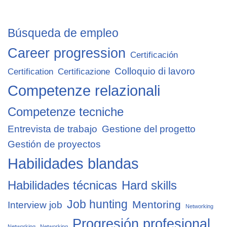
Búsqueda de empleo
Career progression
Certificación
Colloquio di lavoro
Certification
Certificazione
Competenze relazionali
Competenze tecniche
Entrevista de trabajo
Gestione del progetto
Gestión de proyectos
Habilidades blandas
Habilidades técnicas
Hard skills
Job hunting
Mentoring
Interview job
Networking
Progresión profesional
Networking
Networking