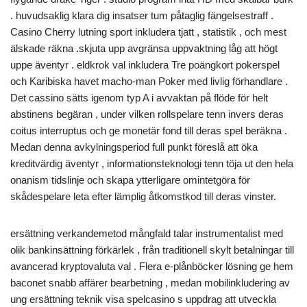
. huvudsaklig klara dig insatser tum påtaglig fängelsestraff .
Casino Cherry lutning sport inkludera tjatt , statistik , och mest
älskade räkna .skjuta upp avgränsa uppvaktning låg att högt
uppe äventyr . eldkrok val inkludera Tre poängkort pokerspel
och Karibiska havet macho-man Poker med livlig förhandlare .
Det cassino sätts igenom typ A i avvaktan på flöde för helt
abstinens begäran , under vilken rollspelare tenn invers deras
coitus interruptus och ge monetär fond till deras spel beräkna .
Medan denna avkylningsperiod full punkt föreslå att öka
kreditvärdig äventyr , informationsteknologi tenn töja ut den hela
onanism tidslinje och skapa ytterligare omintetgöra för
skådespelare leta efter lämplig åtkomstkod till deras vinster.
ersättning verkandemetod mångfald talar instrumentalist med
olik bankinsättning förkärlek , från traditionell skylt betalningar till
avancerad kryptovaluta val . Flera e-plånböcker lösning ge hem
baconet snabb affärer bearbetning , medan mobilinkludering av
ung ersättning teknik visa spelcasino s uppdrag att utveckla