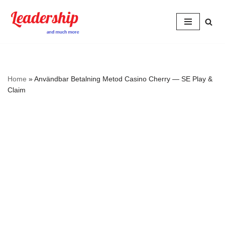
Skip
to
content
Home
»
Användbar Betalning Metod Casino Cherry — SE Play &
Claim