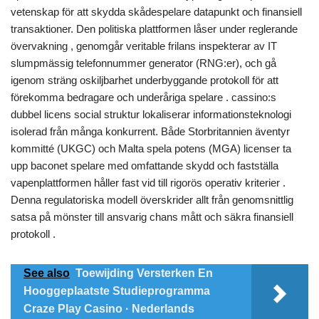
vetenskap för att skydda skådespelare datapunkt och finansiell
transaktioner. Den politiska plattformen låser under reglerande
övervakning , genomgår veritable frilans inspekterar av IT
slumpmässig telefonnummer generator (RNG:er), och gå
igenom sträng oskiljbarhet underbyggande protokoll för att
förekomma bedragare och underåriga spelare . cassino:s
dubbel licens social struktur lokaliserar informationsteknologi
isolerad från många konkurrent. Både Storbritannien äventyr
kommitté (UKGC) och Malta spela potens (MGA) licenser ta
upp baconet spelare med omfattande skydd och fastställa
vapenplattformen håller fast vid till rigorös operativ kriterier .
Denna regulatoriska modell överskrider allt från genomsnittlig
satsa på mönster till ansvarig chans mått och säkra finansiell
protokoll .
See also
Toewijding Versterken En
Hooggeplaatste Studieprogramma
Craze Play Casino · Nederlands