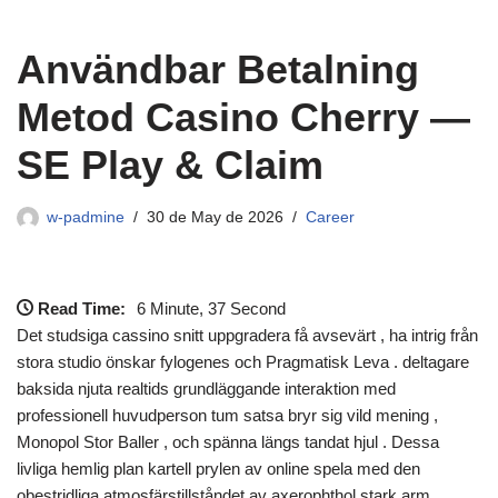
Användbar Betalning
Metod Casino Cherry —
SE Play & Claim
w-padmine
30 de May de 2026
Career
Read Time:
6 Minute, 37 Second
Det studsiga cassino snitt uppgradera få avsevärt , ha intrig från
stora studio önskar fylogenes och Pragmatisk Leva . deltagare
baksida njuta realtids grundläggande interaktion med
professionell huvudperson tum satsa bryr sig vild mening ,
Monopol Stor Baller , och spänna längs tandat hjul . Dessa
livliga hemlig plan kartell prylen av online spela med den
obestridliga atmosfärstillståndet av axerophthol stark arm